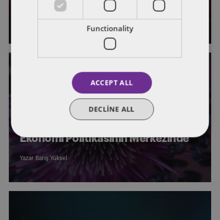
Yazar
Aslı Ak
Functionality
ACCEPT ALL
GENEL
REKABET HUKUKU
CMA’den Büyüme Odaklı Yeni
DECLINE ALL
Strateji: Rekabet Hukuku Artık
Ekonomi Politikasının Merkezinde
Yazar
Barış Yüksel