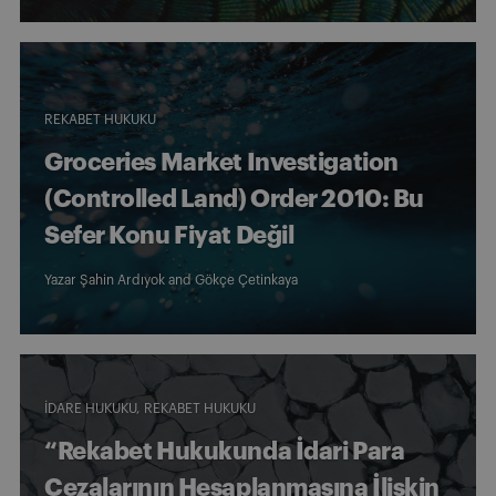
REKABET HUKUKU
Groceries Market Investigation
(Controlled Land) Order 2010: Bu
Sefer Konu Fiyat Değil
Yazar
Şahin Ardıyok
and
Gökçe Çetinkaya
İDARE HUKUKU
REKABET HUKUKU
“Rekabet Hukukunda İdari Para
Cezalarının Hesaplanmasına İlişkin