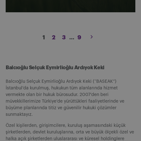
Yazı
1
2
3
…
9
sayfalaması
Balcıoğlu Selçuk Eymirlioğlu Ardıyok Keki
Balcıoğlu Selçuk Eymirlioğlu Ardıyok Keki (“BASEAK”)
İstanbul’da kurulmuş, hukukun tüm alanlarında hizmet
vermekte olan bir hukuk bürosudur. 2007’den beri
müvekkillerimize Türkiye’de yürüttükleri faaliyetlerinde ve
büyüme planlarında titiz ve güvenilir hukuki çözümler
sunmaktayız.
Özel kişilerden, girişimcilere, kuruluş aşamasındaki küçük
şirketlerden, devlet kuruluşlarına, orta ve büyük ölçekli özel ve
halka açık şirketlerden uluslararası ve küresel holdinglere