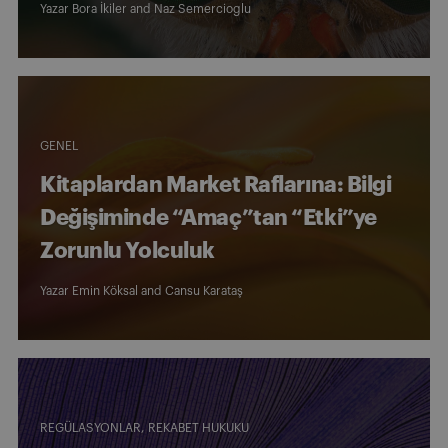
Yazar
Bora İkiler
and
Naz Semercioglu
GENEL
Kitaplardan Market Raflarına: Bilgi
Değişiminde “Amaç”tan “Etki”ye
Zorunlu Yolculuk
Yazar
Emin Köksal
and Cansu Karataş
REGÜLASYONLAR
REKABET HUKUKU