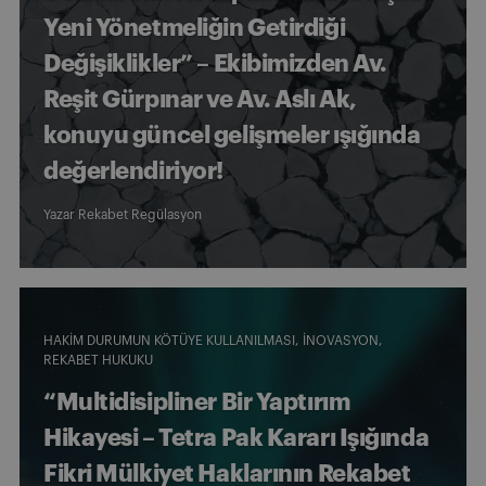
Yeni Yönetmeliğin Getirdiği
Değişiklikler” – Ekibimizden Av.
Reşit Gürpınar ve Av. Aslı Ak,
konuyu güncel gelişmeler ışığında
değerlendiriyor!
Yazar Rekabet Regülasyon
HAKIM DURUMUN KÖTÜYE KULLANILMASI
İNOVASYON
REKABET HUKUKU
“Multidisipliner Bir Yaptırım
Hikayesi – Tetra Pak Kararı Işığında
Fikri Mülkiyet Haklarının Rekabet