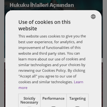
Hukuku İhlalleri Açısından
İncelenmesi” –Armanç Canbeyli ve
Elif Naz Semercioğlu, Bilgi
Use of cookies on this
website
Üniversitesi Rekabet Hukuku
ENGLISH
This website uses cookies to give you the
Seminerlerinde Anlatıyor
FRENCH
best user experience, for analytics, and
Yazar Rekabet Regülasyon
improvement of functionalities of this
website and third party sites. You can
learn more about our use of cookies and
similar technologies and your choices by
reviewing our Cookies Policy. By clicking
REKABET HUKUKU
REKABETE AYKIRI ANLAŞMALAR
"Accept all" you agree to our use of
cookies and similar technologies.
Learn
Tekerleği Yeniden İcat Etmek:
more
Hub&Spoke Kartellerinde İspat,
Strictly
Performance
Targeting
Yaptırım Gücü ve Birikimli Etki
Necessary
Tartışması