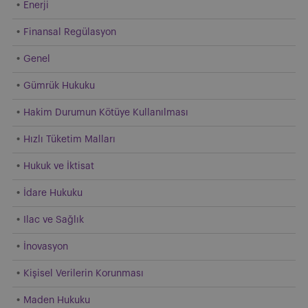
Enerji
Finansal Regülasyon
Genel
Gümrük Hukuku
Hakim Durumun Kötüye Kullanılması
Hızlı Tüketim Malları
Hukuk ve İktisat
İdare Hukuku
Ilac ve Sağlık
İnovasyon
Kişisel Verilerin Korunması
Maden Hukuku