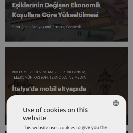
Eşiklerinin Değişen Ekonomik
Koşullara Göre Yükseltilmesi
Yazar
Şahin Ardıyok
and
Armanç Canbeyli
BIRLEŞME VE DEVRALMA VE ORTAK GIRIŞIM
TELEKOMÜNIKASYON, TEKNOLOJI VE MEDYA
İtalya’da mobil altyapıda
konsolidasyon var!
Use of cookies on this
Yazar
Emin Köksal
website
ENGLISH
This website uses cookies to give you the
FRENCH