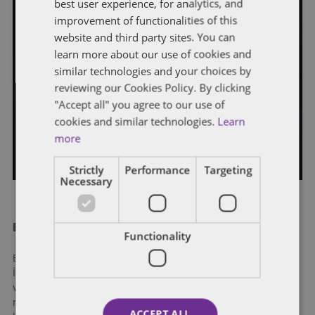
best user experience, for analytics, and
improvement of functionalities of this
website and third party sites. You can
BIRLEŞME VE DEVRALMA VE ORTAK GIRIŞIM
REKABET HUKUKU
learn more about our use of cookies and
Dijital İletişim ve Yapay Zekâ
similar technologies and your choices by
reviewing our Cookies Policy. By clicking
Devralmalarına artık James
"Accept all" you agree to our use of
Bond’lar da bakacak!
cookies and similar technologies.
Learn
more
Yazar
Rekabet regulasyon
and
Emin Köksal
Strictly
Performance
Targeting
Necessary
Balcıoğlu Selçuk Eymirlioğlu Ardıyok Keki
Functionality
Balcıoğlu Selçuk Eymirlioğlu Ardıyok Keki (“BASEAK”)
İstanbul’da kurulmuş, hukukun tüm alanlarında hizmet
vermekte olan bir hukuk bürosudur. 2007’den beri
müvekkillerimize Türkiye’de yürüttükleri faaliyetlerinde ve
ACCEPT ALL