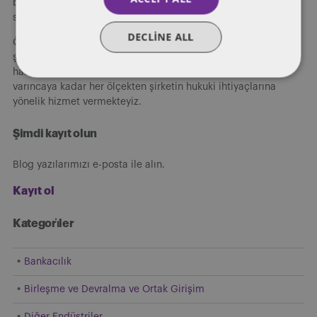
büyüme planlarında titiz ve güvenilir hukuki çözümler
sunmaktayız.
DECLINE ALL
Özel kişilerden, girişimcilere, kuruluş aşamasındaki küçük
şirketlerden, devlet kuruluşlarına, orta ve büyük ölçekli özel ve
halka açık şirketlerden uluslararası ve küresel holdinglere
varıncaya kadar her ölçekten şirketin hukuki ihtiyaçlarına
yönelik hizmet vermekteyiz.
Şimdi kayıt olun
Blog yazılarımızı e-posta ile alın.
Kayıt ol
Kategori̇ler
Bankacılık
Birleşme ve Devralma ve Ortak Girişim
Diğer Endüstriler