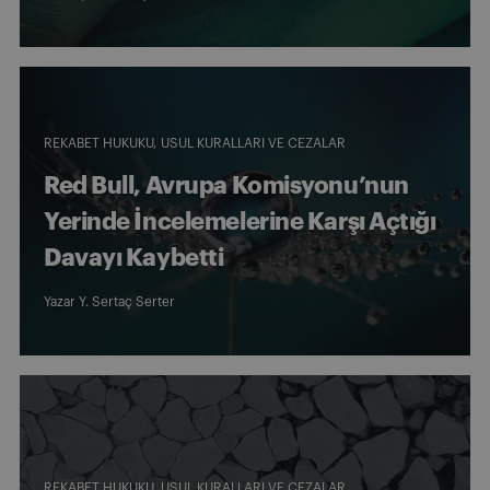
REKABET HUKUKU
USUL KURALLARI VE CEZALAR
Red Bull, Avrupa Komisyonu’nun
Yerinde İncelemelerine Karşı Açtığı
Davayı Kaybetti
Yazar
Y. Sertaç Serter
REKABET HUKUKU
USUL KURALLARI VE CEZALAR