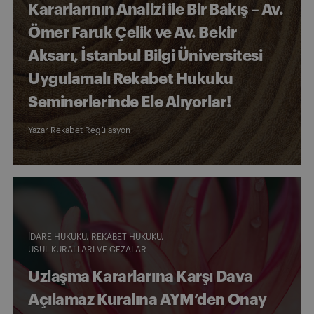
Kararlarının Analizi ile Bir Bakış – Av.
Ömer Faruk Çelik ve Av. Bekir
Aksarı, İstanbul Bilgi Üniversitesi
Uygulamalı Rekabet Hukuku
Seminerlerinde Ele Alıyorlar!
Yazar Rekabet Regülasyon
İDARE HUKUKU
REKABET HUKUKU
USUL KURALLARI VE CEZALAR
Uzlaşma Kararlarına Karşı Dava
Açılamaz Kuralına AYM’den Onay