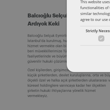
This website uses
functionalities o
similar technolog
Balcıoğlu Selçuk Eymirlioğlu
agree to our use 
Ardıyok Keki
Strictly Nece
Balcıoğlu Selçuk Eymirlioğlu Ardıyok Keki (“BASEA
İstanbul’da kurulmuş, hukukun tüm alanlarında
hizmet vermekte olan bir hukuk bürosudur. 2007’d
beri müvekkillerimize Türkiye’de yürüttükleri
faaliyetlerinde ve büyüme planlarında titiz ve
güvenilir hukuki çözümler sunmaktayız.
Özel kişilerden, girişimcilere, kuruluş aşamasındak
küçük şirketlerden, devlet kuruluşlarına, orta ve bü
ölçekli özel ve halka açık şirketlerden uluslararası 
küresel holdinglere varıncaya kadar her ölçekten
şirketin hukuki ihtiyaçlarına yönelik hizmet
vermekteyiz.