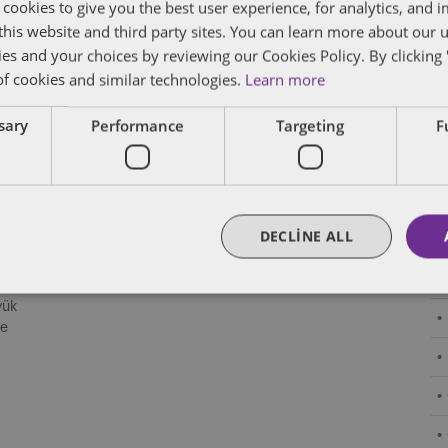
 cookies to give you the best user experience, for analytics, and
f this website and third party sites. You can learn more about our 
ies and your choices by reviewing our Cookies Policy. By clicking 
Şimdi kayıt olun
K
of cookies and similar technologies.
Learn more
Blog yazılarımızı e-posta ile alın.
ssary
Performance
Targeting
F
K”)
Kayıt ol
en
DECLINE ALL
i
yük
ve