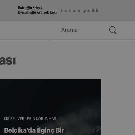
Tarafından getirildi
Arama
for:
ası
KIŞISEL VERILERIN KORUNMASI
Belçika’da İlginç Bir