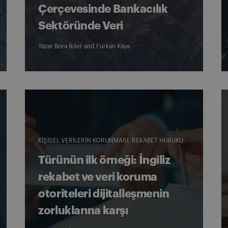
Çerçevesinde Bankacılık
Sektöründe Veri
Yazar
Bora İkiler
and
Furkan Kaya
KIŞISEL VERILERIN KORUNMASI
REKABET HUKUKU
Türünün ilk örneği: İngiliz
rekabet ve veri koruma
otoriteleri dijitalleşmenin
zorluklarına karşı