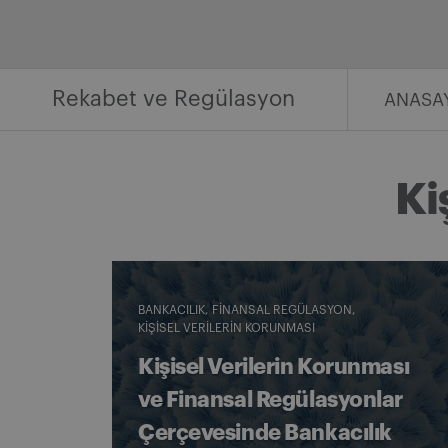
İçeriğe
geç
Rekabet ve Regülasyon
ANASA
Ki
BANKACILIK
FINANSAL REGÜLASYON
KIŞISEL VERILERIN KORUNMASI
Kişisel Verilerin Korunması
ve Finansal Regülasyonlar
Çerçevesinde Bankacılık