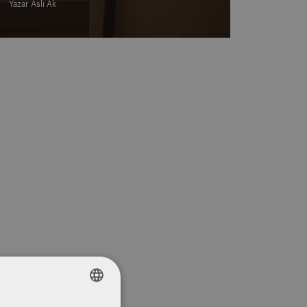
Yazar
Aslı Ak