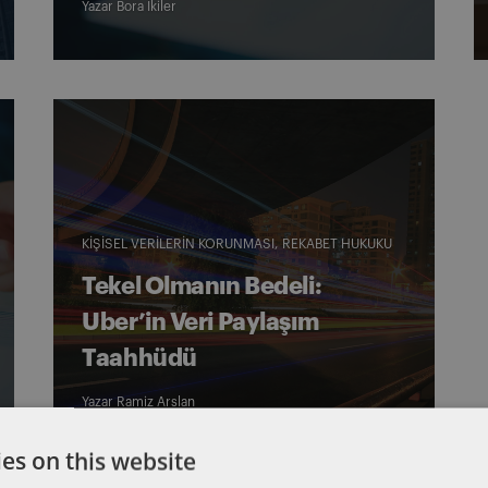
Yazar
Bora İkiler
KIŞISEL VERILERIN KORUNMASI
REKABET HUKUKU
Tekel Olmanın Bedeli:
Uber’in Veri Paylaşım
Taahhüdü
Yazar
Ramiz Arslan
es on this website