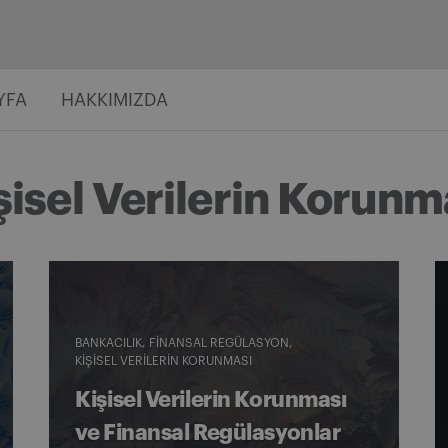
YFA
HAKKIMIZDA
şisel Verilerin Korunm
BANKACILIK
FINANSAL REGÜLASYON
KIŞISEL VERILERIN KORUNMASI
Kişisel Verilerin Korunması
ve Finansal Regülasyonlar