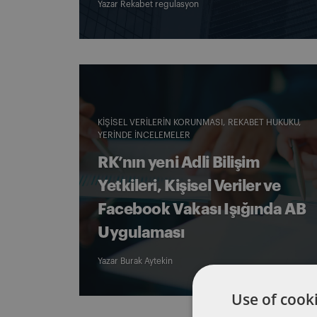
Yazar
Rekabet regulasyon
KIŞISEL VERILERIN KORUNMASI
REKABET HUKUKU
YERINDE İNCELEMELER
RK’nın yeni Adli Bilişim
Yetkileri, Kişisel Veriler ve
Facebook Vakası Işığında AB
Uygulaması
Yazar
Burak Aytekin
Use of cooki