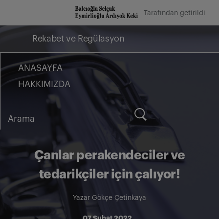
İçeriğe
Tarafından getirildi
geç
Rekabet ve Regülasyon
ANASAYFA
HAKKIMIZDA
Arama
for:
Çanlar perakendeciler ve
tedarikçiler için çalıyor!
Yazar
Gökçe Çetinkaya
07 Şubat 2022