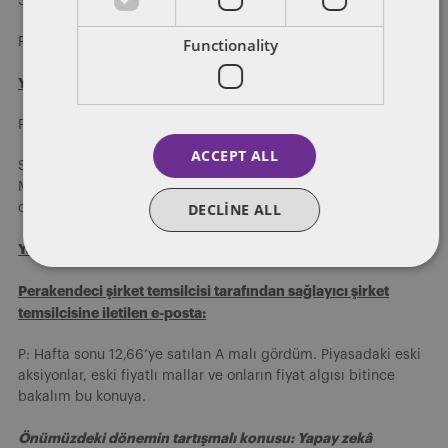
S: Yarın 13,10 TL olacak
P: Süper!
Functionality
Yazışma örneği 2:
P: Günaydın, A ürünü fiyatı arttı mı?
ACCEPT ALL
S: A ürününe ait etiket fiyatının 18,30 TL olarak yer aldığı Y
Market’e ait raf görseli paylaşıldıktan sonra “Artmamış X Bey?”
DECLINE ALL
cevabı paylaşılmıştır.
Yazışma örneği 3:
Perakendeci şirket temsilcisi tarafından sağlayıcı şirket
temsilcisine iletilen e-posta:
P: Hafta sonu 12,66’ye satılan A malı gördüm. Piyasadaki eski
aksiyonlar, eski fiyatlı mallar ve onların fiyat algısı bitince
bakalım bu konuya.
Önümüzdeki dönemin tartışmalı konusu: Yapay zekâ