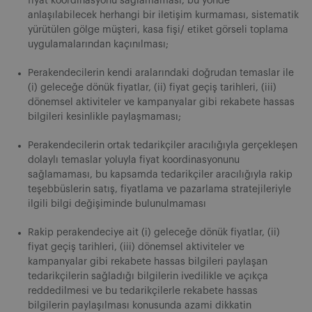
fiyat koordinasyonu sağlamaması, bu yönde
anlaşılabilecek herhangi bir iletişim kurmaması, sistematik
yürütülen gölge müşteri, kasa fişi/ etiket görseli toplama
uygulamalarından kaçınılması;
Perakendecilerin kendi aralarındaki doğrudan temaslar ile
(i) geleceğe dönük fiyatlar, (ii) fiyat geçiş tarihleri, (iii)
dönemsel aktiviteler ve kampanyalar gibi rekabete hassas
bilgileri kesinlikle paylaşmaması;
Perakendecilerin ortak tedarikçiler aracılığıyla gerçekleşen
dolaylı temaslar yoluyla fiyat koordinasyonunu
sağlamaması, bu kapsamda tedarikçiler aracılığıyla rakip
teşebbüslerin satış, fiyatlama ve pazarlama stratejileriyle
ilgili bilgi değişiminde bulunulmaması
Rakip perakendeciye ait (i) geleceğe dönük fiyatlar, (ii)
fiyat geçiş tarihleri, (iii) dönemsel aktiviteler ve
kampanyalar gibi rekabete hassas bilgileri paylaşan
tedarikçilerin sağladığı bilgilerin ivedilikle ve açıkça
reddedilmesi ve bu tedarikçilerle rekabete hassas
bilgilerin paylaşılması konusunda azami dikkatin