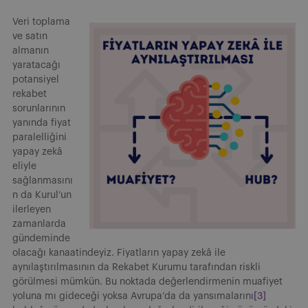
Veri toplama
ve satın
almanın
yaratacağı
potansiyel
rekabet
sorunlarının
yanında fiyat
paralelliğini
yapay zekâ
eliyle
sağlanmasını
n da Kurul’un
ilerleyen
zamanlarda
gündeminde
olacağı kanaatindeyiz. Fiyatların yapay zekâ ile
aynılaştırılmasının da Rekabet Kurumu tarafından riskli
görülmesi mümkün. Bu noktada değerlendirmenin muafiyet
yoluna mı gideceği yoksa Avrupa’da da yansımalarını
[3]