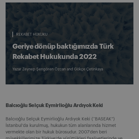
REKABET HUKUKU
Geriye dönüp baktığımızda Türk
Rekabet Hukukunda 2022
Yazar
Zeynep Şengören Özcan
and
Gökçe Çetinkaya
Balcıoğlu Selçuk Eymirlioğlu Ardıyok Keki
Balcıoğlu Selçuk Eymirlioğlu Ardıyok Keki (“BASEAK”)
İstanbul’da kurulmuş, hukukun tüm alanlarında hizmet
vermekte olan bir hukuk bürosudur. 2007’den beri
müvekkillerimize Türkiye’de yürüttükleri faaliyetlerinde ve