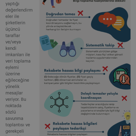
yaptığı
değerlendirm
eler ile
şirketlerin
üçüncü
taraflar
ve/veya
kendi
imkanları ile
veri toplama
eylemi
üzerine
eğileceğine
yönelik
mesajlar
veriyor. Bu
noktada
sözlü
savunma
toplantısı ve
gerekçeli