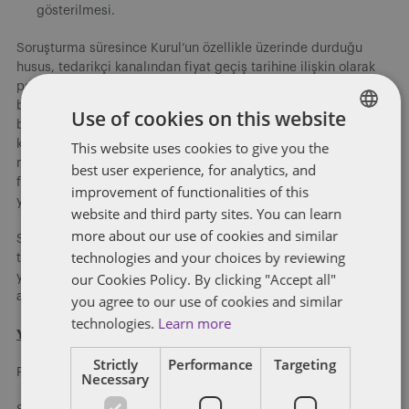
gösterilmesi.
Soruşturma süresince Kurul’un özellikle üzerinde durduğu
husus, tedarikçi kanalından fiyat geçiş tarihine ilişkin olarak
perakendecilere yapılan baskılardı. Marketler tarafından da
benzer baskıların geldiği ve tedarikçilerin diğer oyuncularla
Use of cookies on this website
birlikte tüm piyasayı aynı anda fiyat geçişi uygulamak üzere
koordine ettiği şeklindeki görünümlere Kurul’un son derece
This website uses cookies to give you the
ENGLISH
muhafazakâr bir yaklaşım içerisindeydi. Bu kapsamda raf
best user experience, for analytics, and
FRENCH
fiyatı geçiş tarihlerinin tedarikçilerle bir müzakere konusu
improvement of functionalities of this
yapılmaması da yine alınacak önlemler arasındaydı.
website and third party sites. You can learn
more about our use of cookies and similar
Süreç içerisinde riskli bulunan ve sözlü savunma sırasında
technologies and your choices by reviewing
tartışılan perakende şirket yetkilisi (P) ile sağlayıcı şirket
our Cookies Policy. By clicking "Accept all"
yetkilisi (S) arasındaki yazışma örneklerinden bazıları
aşağıdaki şekilde örneklendirilebilir:
you agree to our use of cookies and similar
technologies.
Learn more
Yazışma örneği 1:
Strictly
Performance
Targeting
P: Selam, X market fiyatını görüşebildiniz mi?
Necessary