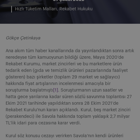
Hızlı Tüketim Malları
Rekabet Hukuku
Gökçe Çetinkaya
Ana akım tüm haber kanallarında da yayınlandıktan sonra artık
neredeyse tüm kamuoyunun bildiği üzere, Mayıs 2020’de
Rekabet Kurumu, market zincirleri ve bu marketlere ürün
tedarik eden (gıda ve temizlik ürünleri pazarlarında faaliyet
gösteren) bazı şirketler (toplam 29 market ve sağlayıcı)
hakkında fiyat artışlarının incelenmesi amacıyla bir
soruşturma başlatmıştı
[1]
. Soruşturmanın uzun saatler ve
hatta gece yarılarına kadar süren sözlü savunma toplantısı 27
Ekim 2021 tarihinde yapıldıktan sonra 28 Ekim 2021’de
Rekabet Kurulu’nun kararı açıklandı. Kurul, beş market zinciri
(perakendeci) ile Savola hakkında toplam yaklaşık 2,7 milyar
TL’lik idari para cezasına karar verdi.
Kurul söz konusu cezayı verirken Savola’nın kendi ürünleri