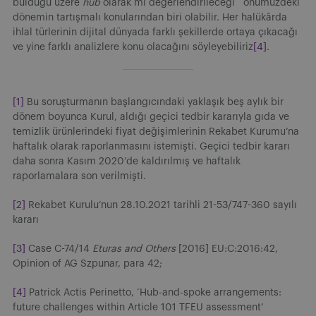
bulduğu üzere
hub
olarak mı değerlendirileceği önümüzdeki
dönemin tartışmalı konularından biri olabilir. Her halükârda
ihlal türlerinin dijital dünyada farklı şekillerde ortaya çıkacağı
ve yine farklı analizlere konu olacağını söyleyebiliriz
[4]
.
[1]
Bu soruşturmanın başlangıcındaki yaklaşık beş aylık bir
dönem boyunca Kurul, aldığı geçici tedbir kararıyla gıda ve
temizlik ürünlerindeki fiyat değişimlerinin Rekabet Kurumu’na
haftalık olarak raporlanmasını istemişti. Geçici tedbir kararı
daha sonra Kasım 2020’de kaldırılmış ve haftalık
raporlamalara son verilmişti.
[2]
Rekabet Kurulu’nun 28.10.2021 tarihli 21-53/747-360 sayılı
kararı
[3]
Case C-74/14
Eturas and Others
[2016] EU:C:2016:42,
Opinion of AG Szpunar, para 42;
[4]
Patrick Actis Perinetto, ‘Hub-and-spoke arrangements:
future challenges within Article 101 TFEU assessment’