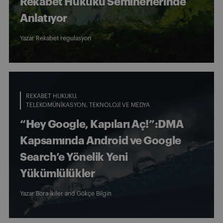
Rekabet Hukuku Seminerlerinde
Anlatıyor
Yazar
Rekabet regulasyon
REKABET HUKUKU
TELEKOMÜNIKASYON, TEKNOLOJI VE MEDYA
“Hey Google, Kapıları Aç!”:DMA
Kapsamında Android ve Google
Search’e Yönelik Yeni
Yükümlülükler
Yazar
Bora İkiler
and
Gökçe Bilgin