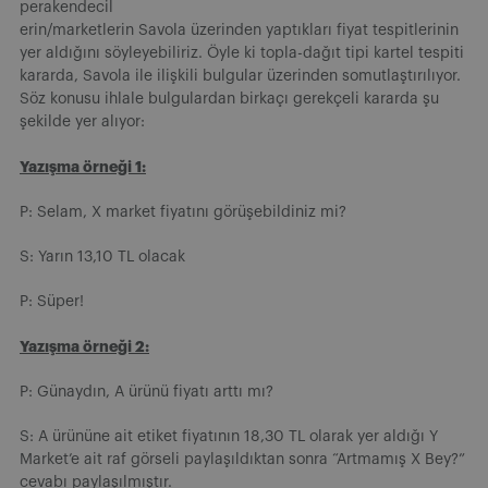
perakendecil
erin/marketlerin Savola üzerinden yaptıkları fiyat tespitlerinin
yer aldığını söyleyebiliriz. Öyle ki topla-dağıt tipi kartel tespiti
kararda, Savola ile ilişkili bulgular üzerinden somutlaştırılıyor.
Söz konusu ihlale bulgulardan birkaçı gerekçeli kararda şu
şekilde yer alıyor:
Yazışma örneği 1:
P: Selam, X market fiyatını görüşebildiniz mi?
S: Yarın 13,10 TL olacak
P: Süper!
Yazışma örneği 2:
P: Günaydın, A ürünü fiyatı arttı mı?
S: A ürününe ait etiket fiyatının 18,30 TL olarak yer aldığı Y
Market’e ait raf görseli paylaşıldıktan sonra “Artmamış X Bey?”
cevabı paylaşılmıştır.