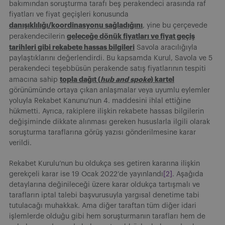
bakımından soruşturma tarafı beş perakendeci arasında raf
fiyatları ve fiyat geçişleri konusunda
danışıklılığı/koordinasyonu sağladığını
, yine bu çerçevede
geleceğe dönük fiyatları ve fiyat geçiş
perakendecilerin
tarihleri gibi rekabete hassas bilgileri
Savola aracılığıyla
paylaştıklarını değerlendirdi. Bu kapsamda Kurul, Savola ve 5
perakendeci teşebbüsün perakende satış fiyatlarının tespiti
topla dağıt (
hub and spoke
) kartel
amacına sahip
görünümünde ortaya çıkan anlaşmalar veya uyumlu eylemler
yoluyla Rekabet Kanunu’nun 4. maddesini ihlal ettiğine
hükmetti. Ayrıca, rakiplere ilişkin rekabete hassas bilgilerin
değişiminde dikkate alınması gereken hususlarla ilgili olarak
soruşturma taraflarına görüş yazısı gönderilmesine karar
verildi.
Rekabet Kurulu’nun bu oldukça ses getiren kararına ilişkin
gerekçeli karar ise 19 Ocak 2022’de yayınlandı
[2]
. Aşağıda
detaylarına değinileceği üzere karar oldukça tartışmalı ve
tarafların iptal talebi başvurusuyla yargısal denetime tabi
tutulacağı muhakkak. Ama diğer taraftan tüm diğer idari
işlemlerde olduğu gibi hem soruşturmanın tarafları hem de