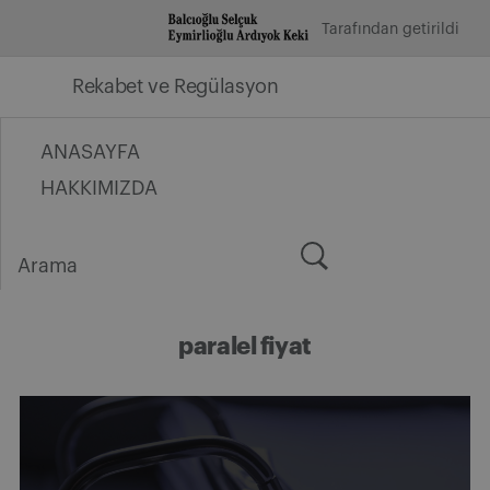
İçeriğe
Tarafından getirildi
geç
Rekabet ve Regülasyon
ANASAYFA
HAKKIMIZDA
Arama
for:
paralel fiyat