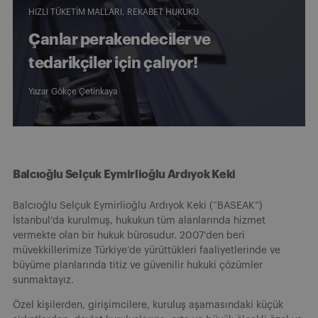
HIZLI TÜKETIM MALLARI
REKABET HUKUKU
Çanlar perakendeciler ve
tedarikçiler için çalıyor!
Yazar
Gökçe Çetinkaya
Balcıoğlu Selçuk Eymirlioğlu Ardıyok Keki
Balcıoğlu Selçuk Eymirlioğlu Ardıyok Keki (“BASEAK”)
İstanbul’da kurulmuş, hukukun tüm alanlarında hizmet
vermekte olan bir hukuk bürosudur. 2007’den beri
müvekkillerimize Türkiye’de yürüttükleri faaliyetlerinde ve
büyüme planlarında titiz ve güvenilir hukuki çözümler
sunmaktayız.
Özel kişilerden, girişimcilere, kuruluş aşamasındaki küçük