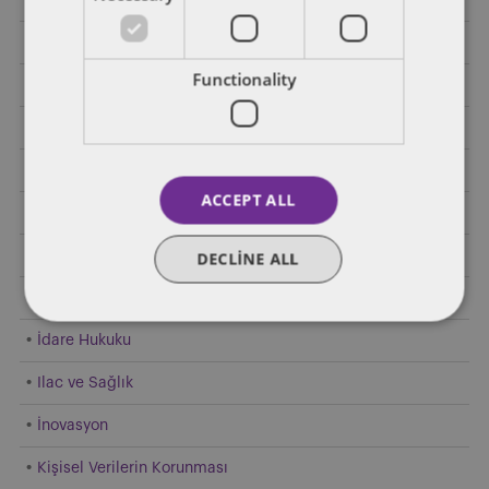
Enerji
Functionality
Finansal Regülasyon
Genel
Gümrük Hukuku
ACCEPT ALL
Hakim Durumun Kötüye Kullanılması
Hızlı Tüketim Malları
DECLINE ALL
Hukuk ve İktisat
İdare Hukuku
Ilac ve Sağlık
İnovasyon
Kişisel Verilerin Korunması