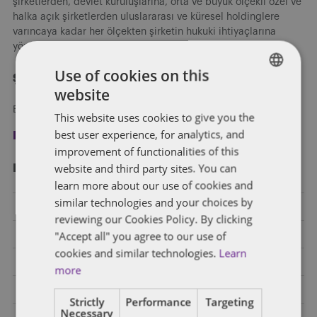
şirketlerden, devlet kuruluşlarına, orta ve büyük ölçekli özel ve
halka açık şirketlerden uluslararası ve küresel holdinglere
varıncaya kadar her ölçekten şirketin hukuki ihtiyaçlarına
yönelik hizmet vermekteyiz.
Use of cookies on this
Şimdi kayıt olun
website
ENGLISH
Blog yazılarımızı e-posta ile alın.
This website uses cookies to give you the
FRENCH
best user experience, for analytics, and
Kayıt ol
improvement of functionalities of this
website and third party sites. You can
Kategori̇ler
learn more about our use of cookies and
similar technologies and your choices by
Bankacılık
reviewing our Cookies Policy. By clicking
"Accept all" you agree to our use of
Birleşme ve Devralma ve Ortak Girişim
cookies and similar technologies.
Learn
Diğer Endüstriler
more
E-Ticaret
Strictly
Performance
Targeting
Necessary
Elektrikli Araçlar