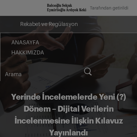
İçeriğe
Tarafından getirildi
geç
Rekabet ve Regülasyon
ANASAYFA
HAKKIMIZDA
Arama
for:
Yerinde İncelemelerde Yeni (?)
Dönem – Dijital Verilerin
İncelenmesine İlişkin Kılavuz
Yayınlandı