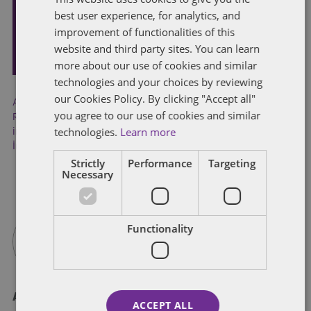
best user experience, for analytics, and
FRENCH
improvement of functionalities of this
GÖNDER
website and third party sites. You can learn
more about our use of cookies and similar
technologies and your choices by reviewing
our Cookies Policy. By clicking "Accept all"
Adli Teknoloji
,
dijital veri
,
mobil cihaz
,
Rekabet Hukuku
,
you agree to our use of cookies and similar
Rekabet Kurumu
,
taşınabilir cihaz
,
Yeni Kılavuz
,
yerinde
technologies.
Learn more
inceleme
,
Yerinde İncelemelerde Dijital Verilerin
İncelenmesine İlişkin Kılavuz
Strictly
Performance
Targeting
Necessary
Functionality
Aslı Ak
ACCEPT ALL