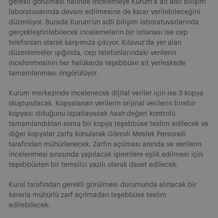
gerekli görülmesi halinde incelemeye Kurum’a ait adli bilişim
laboratuvarında devam edilmesine de karar verilebileceğini
düzenliyor. Burada Kurum’un adli bilişim laboratuvarlarında
gerçekleştirilebilecek incelemelerin bir istisnası ise cep
telefonları olarak karşımıza çıkıyor. Kılavuz’da yer alan
düzenlemeler ışığında, cep telefonlarındaki verilerin
incelenmesinin her halükarda teşebbüse ait yerleşkede
tamamlanması öngörülüyor.
Kurum merkezinde incelenecek dijital veriler için ise 3 kopya
oluşturulacak. Kopyalanan verilerin orijinal verilerin birebir
kopyası olduğunu ispatlayacak
hash
değeri kontrolü
tamamlandıktan sonra bir kopya teşebbüse teslim edilecek ve
diğer kopyalar zarfa konularak Görevli Meslek Personeli
tarafından mühürlenecek. Zarfın açılması anında ve verilerin
incelenmesi sırasında yapılacak işlemlere eşlik edilmesi için
teşebbüsten bir temsilci yazılı olarak davet edilecek.
Kurul tarafından gerekli görülmesi durumunda alınacak bir
kararla mühürlü zarf açılmadan teşebbüse teslim
edilebilecek.