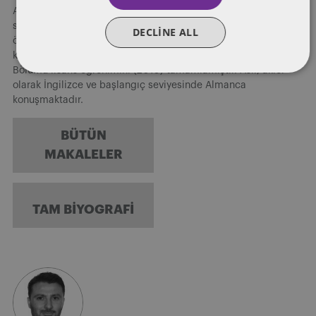
Aslı Ak rekabet hukuku ile ilgili konularda hukuki danışmanlık
sağlamaktadır. Koç Üniversitesi Hukuk Fakültesi’nde lisans
DECLINE ALL
öğrenimini (2019), aynı zamanda çift anadal programı
kapsamında İktisadi ve İdari Bilimler Fakültesi’nde İşletme
Bölümü lisans öğrenimini (2019) tamamlamıştır. Aslı, akıcı
olarak İngilizce ve başlangıç seviyesinde Almanca
konuşmaktadır.
BÜTÜN
MAKALELER
TAM BIYOGRAFI