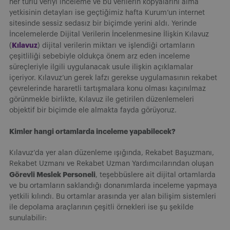
her türlü veriyi inceleme ve bu verilerin kopyalarını alma
yetkisinin detayları ise geçtiğimiz hafta Kurum’un internet
sitesinde sessiz sedasız bir biçimde yerini aldı. Yerinde
İncelemelerde Dijital Verilerin İncelenmesine İlişkin Kılavuz
Kılavuz
(
) dijital verilerin miktarı ve işlendiği ortamların
çeşitliliği sebebiyle oldukça önem arz eden inceleme
süreçleriyle ilgili uygulanacak usule ilişkin açıklamalar
içeriyor. Kılavuz’un gerek lafzı gerekse uygulamasının rekabet
çevrelerinde hararetli tartışmalara konu olması kaçınılmaz
görünmekle birlikte, Kılavuz ile getirilen düzenlemeleri
objektif bir biçimde ele almakta fayda görüyoruz.
Kimler hangi ortamlarda inceleme yapabilecek?
Kılavuz’da yer alan düzenleme ışığında, Rekabet Başuzmanı,
Rekabet Uzmanı ve Rekabet Uzman Yardımcılarından oluşan
Görevli Meslek Personeli
, teşebbüslere ait dijital ortamlarda
ve bu ortamların saklandığı donanımlarda inceleme yapmaya
yetkili kılındı. Bu ortamlar arasında yer alan bilişim sistemleri
ile depolama araçlarının çeşitli örnekleri ise şu şekilde
sunulabilir: