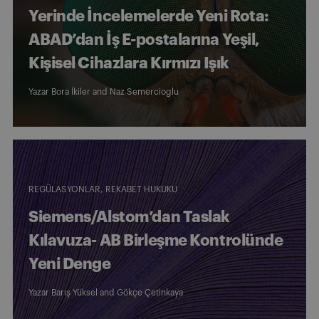
Yerinde İncelemelerde Yeni Rota:
ABAD’dan İş E-postalarına Yeşil,
Kişisel Cihazlara Kırmızı Işık
Yazar
Bora İkiler
and
Naz Semercioglu
REGÜLASYONLAR
REKABET HUKUKU
Siemens/Alstom’dan Taslak
Kılavuza- AB Birleşme Kontrolünde
Yeni Denge
Yazar
Barış Yüksel
and
Gökçe Çetinkaya