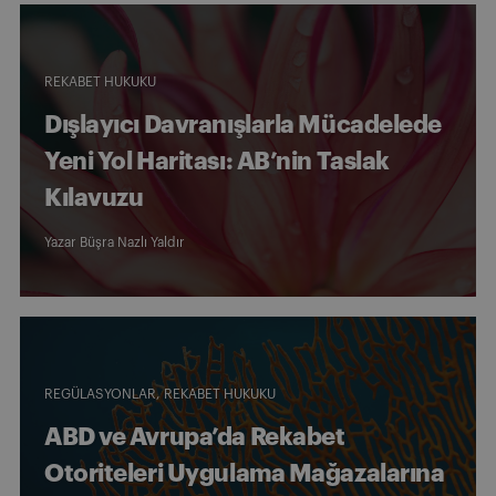
REKABET HUKUKU
Dışlayıcı Davranışlarla Mücadelede
Yeni Yol Haritası: AB’nin Taslak
Kılavuzu
Yazar
Büşra Nazlı Yaldır
REGÜLASYONLAR
REKABET HUKUKU
ABD ve Avrupa’da Rekabet
Otoriteleri Uygulama Mağazalarına