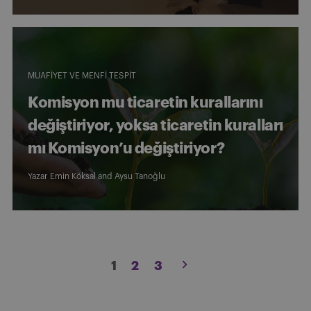
MUAFIYET VE MENFI TESPIT
Komisyon mu ticaretin kurallarını
değiştiriyor, yoksa ticaretin kuralları
mı Komisyon’u değiştiriyor?
Yazar
Emin Köksal
and
Aysu Tanoğlu
Yazı
1
2
3
sayfalaması