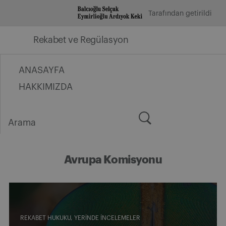
İçeriğe
Tarafından getirildi
geç
Rekabet ve Regülasyon
ANASAYFA
HAKKIMIZDA
Arama
for:
Avrupa Komisyonu
REKABET HUKUKU
YERINDE İNCELEMELER