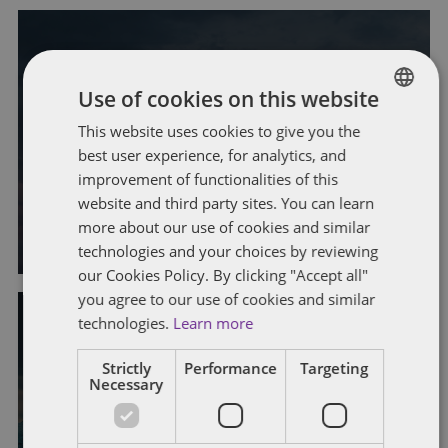
REKABET HUKUKU
Use of cookies on this website
Rakip Ürünü Karalamanın Bedeli
This website uses cookies to give you the
ENGLISH
Ağır Olabilir – Rekabet Hukukunda
best user experience, for analytics, and
FRENCH
improvement of functionalities of this
Disparagement Rüzgarı
website and third party sites. You can learn
more about our use of cookies and similar
Yazar
Eda Akın
technologies and your choices by reviewing
our Cookies Policy. By clicking "Accept all"
you agree to our use of cookies and similar
technologies.
Learn more
Strictly
Performance
Targeting
Necessary
REKABET HUKUKU
Amaç Bakımından İhlal Kavramı