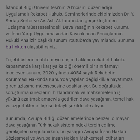
İstanbul Bilgi Üniversitesi’nin 20’ncisini düzenlediği
Uygulamalı Rekabet Hukuku Seminerlerinde ekibimizden Dr. Y.
Sertaç Serter ve Av. Aslı Ak tarafından gerçekleştirilen
“Uzlaşma Müessesesindeki Dava Yasağının Rekabet Kurumu
ve İdari Yargı Uygulamasından Kaynaklanan Sonuçlarının
Hukuki Analizi” başlıklı sunum Youtube’da yayımlandı. Sunuma
bu linkten
ulaşabilirsiniz.
Teşebbüslerin mahkemeye erişim hakkının rekabet hukuku
kapsamında karşı karşıya kaldığı önemli bir sınırlamayı
inceleyen sunum, 2020 yılında 4054 sayılı Rekabetin
Korunması Hakkında Kanun’da yapılan değişiklikle hayatımıza
giren uzlaşma müessesesine odaklanıyor. Bu doğrultuda,
soruşturma süreçlerini hızlandırmak ve mahkemelerin iş
yükünü azaltmak amacıyla getirilen dava yasağının, temel hak
ve özgürlüklerle ilişkisi detaylı şekilde ele alıyor.
Sunumda, Avrupa Birliği düzenlemelerinde benzeri olmayan
dava yasağının Türk hukuk sistemindeki tercih edilme
gerekçeleri sorgulanırken, bu yasağın Avrupa İnsan Hakları
Sözleşmesi ve Avrupa İnsan Hakları Mahkemesi içtihatları