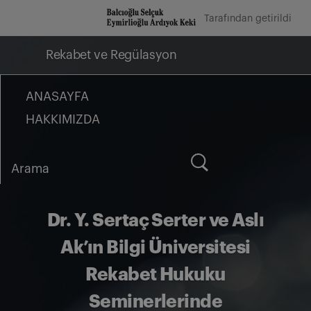
İçeriğe
Tarafından getirildi
geç
Rekabet ve Regülasyon
ANASAYFA
HAKKIMIZDA
Arama
for:
Dr. Y. Sertaç Serter ve Aslı
Ak’ın Bilgi Üniversitesi
Rekabet Hukuku
Seminerlerinde