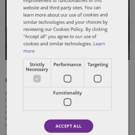
improvement of functionalities of this
REGÜLASYONLAR
website and third party sites. You can
İnsan hakları eylem planı rekabet
learn more about our use of cookies and
similar technologies and your choices by
hukuku ve regülasyonlar yönünden
reviewing our Cookies Policy. By clicking
neler getiriyor?
"Accept all" you agree to our use of
cookies and similar technologies.
Learn
Yazar
Reşit Gürpınar
more
Strictly
Performance
Targeting
Necessary
Balcıoğlu Selçuk Eymirlioğlu Ardıyok Keki
Functionality
Balcıoğlu Selçuk Eymirlioğlu Ardıyok Keki (“BASEAK”)
İstanbul’da kurulmuş, hukukun tüm alanlarında hizmet
vermekte olan bir hukuk bürosudur. 2007’den beri
müvekkillerimize Türkiye’de yürüttükleri faaliyetlerinde ve
büyüme planlarında titiz ve güvenilir hukuki çözümler
ACCEPT ALL
sunmaktayız.