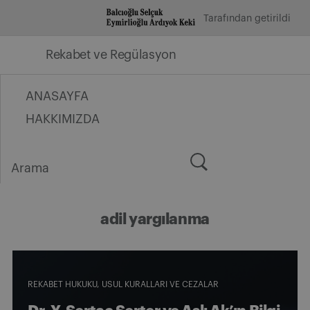
İçeriğe
Tarafından getirildi
geç
Rekabet ve Regülasyon
ANASAYFA
HAKKIMIZDA
Arama
for:
adil yargılanma
REKABET HUKUKU
USUL KURALLARI VE CEZALAR