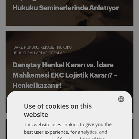
Hukuku Seminerlerinde Anlatıyor
İDARE HUKUKU
REKABET HUKUKU
USUL KURALLARI VE CEZALAR
Danıştay Henkel Kararı vs. İdare
Mahkemesi EKC Lojistik Kararı? –
Henkel kazanır!
Yazar
Y. Sertaç Serter
Use of cookies on this
website
ENGLISH
This website uses cookies to give you the
FRENCH
best user experience, for analytics, and