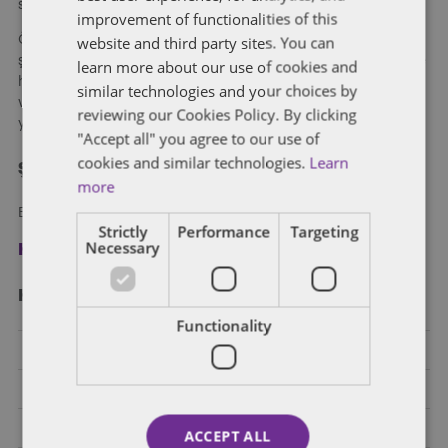
sunmaktayız.
improvement of functionalities of this
website and third party sites. You can
Özel kişilerden, girişimcilere, kuruluş aşamasındaki küçük
şirketlerden, devlet kuruluşlarına, orta ve büyük ölçekli özel ve
learn more about our use of cookies and
halka açık şirketlerden uluslararası ve küresel holdinglere
similar technologies and your choices by
varıncaya kadar her ölçekten şirketin hukuki ihtiyaçlarına
reviewing our Cookies Policy. By clicking
yönelik hizmet vermekteyiz.
"Accept all" you agree to our use of
cookies and similar technologies.
Learn
Şimdi kayıt olun
more
Blog yazılarımızı e-posta ile alın.
Strictly
Performance
Targeting
Necessary
Kayıt ol
Kategori̇ler
Functionality
Bankacılık
Birleşme ve Devralma ve Ortak Girişim
Diğer Endüstriler
ACCEPT ALL