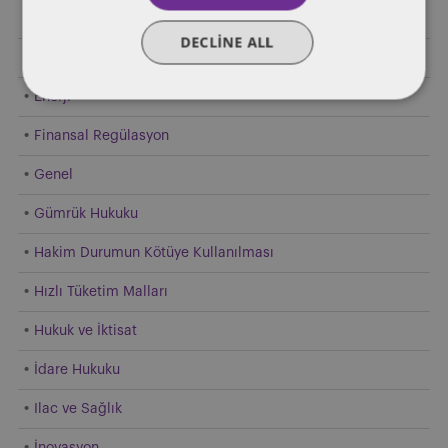
E-Ticaret
DECLINE ALL
Elektrikli Araçlar
Enerji
Finansal Regülasyon
Genel
Gümrük Hukuku
Hakim Durumun Kötüye Kullanılması
Hızlı Tüketim Malları
Hukuk ve İktisat
İdare Hukuku
Ilac ve Sağlık
İnovasyon