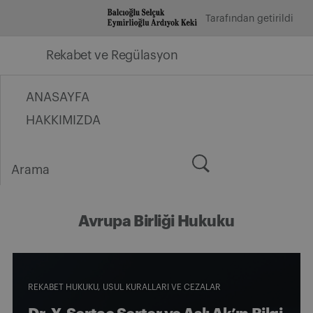
İçeriğe
Tarafından getirildi
geç
Rekabet ve Regülasyon
ANASAYFA
HAKKIMIZDA
Arama
for:
Avrupa Birliği Hukuku
REKABET HUKUKU
USUL KURALLARI VE CEZALAR