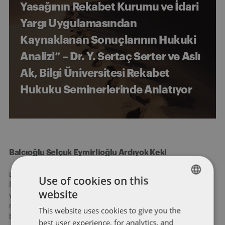
Yasağının Rekabet Kurumu ve İdari
Yargı Uygulamasından
Kaynaklanan Sonuçlarının Hukuki
Analizi” – Dr. Y. Sertaç Serter ve Aslı
Ak, Bilgi Üniversitesi Rekabet
Hukuku Seminerlerinde Anlatıyor
Balcıoğlu Selçuk Eymirlioğlu Ardıyok Keki
Balcıoğlu Selçuk Eymirlioğlu Ardıyok Keki (“BASEAK”)
Use of cookies on this
İstanbul’da kurulmuş, hukukun tüm alanlarında hizmet
website
ENGLISH
vermekte olan bir hukuk bürosudur. 2007’den beri
müvekkillerimize Türkiye’de yürüttükleri faaliyetlerinde ve
This website uses cookies to give you the
FRENCH
büyüme planlarında titiz ve güvenilir hukuki çözümler
best user experience, for analytics, and