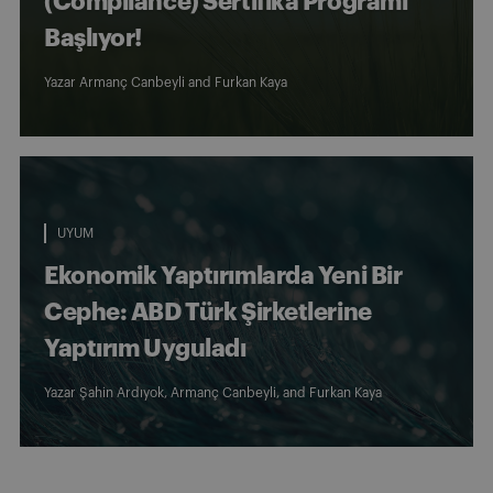
(Compliance) Sertifika Programı
Başlıyor!
Yazar
Armanç Canbeyli
and
Furkan Kaya
UYUM
Ekonomik Yaptırımlarda Yeni Bir
Cephe: ABD Türk Şirketlerine
Yaptırım Uyguladı
Yazar
Şahin Ardıyok
,
Armanç Canbeyli
, and
Furkan Kaya