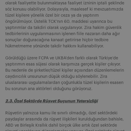
olarak faaliyette bulunmaktaysa faaliyet izninin iptali şeklinde
söz konusu olabiliyor. Dolayısıyla, maalesef ki mevzuatımızda
tüzel kişilere yönelik özel bir ceza ya da yaptırım
öngörülmüyor. Üstelik TCK’nın 60. maddesi uyarınca bu
yaptırımlar da takdiri olarak uygulanıyor. Zira hakim güvenlik
tedbirlerinin uygulanmasının işlenen fiile nazaran daha ağır
sonuçlar doğuracağına kanaat getirirse hiçbir tedbire
hükmetmeme yönünde takdir hakkını kullanabiliyor.
Görüldüğü üzere FCPA ve UKBA’den farklı olarak Türkiye’de
yaptırımın esas süjesi olarak karşımıza gerçek kişiler çıkıyor.
Bu nedenle de şirketler/tüzel kişiler açısından düzenlemelerin
caydırıcılık unsurunun düşük olduğu söylenebilir. Zira
uluslararası uygulamalardan çoğunlukla tüzel kişilerin esasen
bu sorunun ana aktörleri olduğunu görüyoruz.
2.3. Özel Sektörde Rüşvet Suçunun Yetersizliği
Rüşvetin yalnızca kamu ile sınırlı olmadığı, özel sektördeki
paydaşlar arasında da rüşvet ilişkileri kurulduğundan bahisle,
ABD ve Birleşik Krallık dahil birçok ülke artık özel sektörde