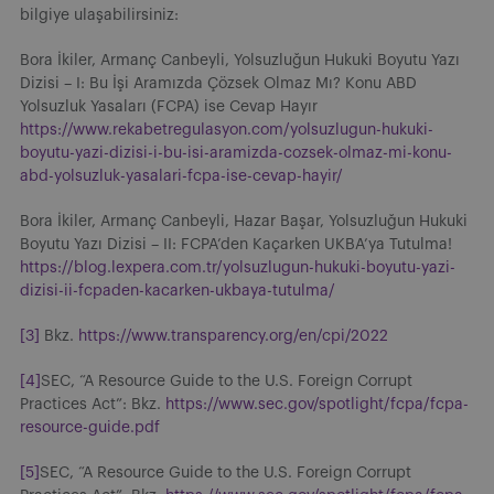
bilgiye ulaşabilirsiniz:
Bora İkiler, Armanç Canbeyli, Yolsuzluğun Hukuki Boyutu Yazı
Dizisi – I: Bu İşi Aramızda Çözsek Olmaz Mı? Konu ABD
Yolsuzluk Yasaları (FCPA) ise Cevap Hayır
https://www.rekabetregulasyon.com/yolsuzlugun-hukuki-
boyutu-yazi-dizisi-i-bu-isi-aramizda-cozsek-olmaz-mi-konu-
abd-yolsuzluk-yasalari-fcpa-ise-cevap-hayir/
Bora İkiler, Armanç Canbeyli, Hazar Başar, Yolsuzluğun Hukuki
Boyutu Yazı Dizisi – II: FCPA’den Kaçarken UKBA’ya Tutulma!
https://blog.lexpera.com.tr/yolsuzlugun-hukuki-boyutu-yazi-
dizisi-ii-fcpaden-kacarken-ukbaya-tutulma/
[3]
Bkz.
https://www.transparency.org/en/cpi/2022
[4]
SEC, “A Resource Guide to the U.S. Foreign Corrupt
Practices Act”: Bkz.
https://www.sec.gov/spotlight/fcpa/fcpa-
resource-guide.pdf
[5]
SEC, “A Resource Guide to the U.S. Foreign Corrupt