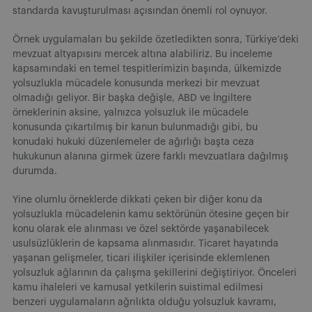
standarda kavuşturulması açısından önemli rol oynuyor.
Örnek uygulamaları bu şekilde özetledikten sonra, Türkiye’deki
mevzuat altyapısını mercek altına alabiliriz. Bu inceleme
kapsamındaki en temel tespitlerimizin başında, ülkemizde
yolsuzlukla mücadele konusunda merkezi bir mevzuat
olmadığı geliyor. Bir başka değişle, ABD ve İngiltere
örneklerinin aksine, yalnızca yolsuzluk ile mücadele
konusunda çıkartılmış bir kanun bulunmadığı gibi, bu
konudaki hukuki düzenlemeler de ağırlığı başta ceza
hukukunun alanına girmek üzere farklı mevzuatlara dağılmış
durumda.
Yine olumlu örneklerde dikkati çeken bir diğer konu da
yolsuzlukla mücadelenin kamu sektörünün ötesine geçen bir
konu olarak ele alınması ve özel sektörde yaşanabilecek
usulsüzlüklerin de kapsama alınmasıdır. Ticaret hayatında
yaşanan gelişmeler, ticari ilişkiler içerisinde eklemlenen
yolsuzluk ağlarının da çalışma şekillerini değiştiriyor. Önceleri
kamu ihaleleri ve kamusal yetkilerin suistimal edilmesi
benzeri uygulamaların ağrılıkta olduğu yolsuzluk kavramı,