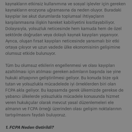
kaynakların etkinsiz kullanımına ve sosyal işlevler için gereken
kaynakların erozyona uğramasına da neden oluyor. Buradaki
kayıplar ise akut durumlarda toplumsal ihtiyaçların
karşılanmasına ilişkin hareket kabiliyetini kısıtlayabiliyor.
Dolayısıyla, yolsuzluk neticesinde hem kamuda hem de özel
sektörde doğrudan veya dolaylı kaynak kayıpları yaşanıyor.
Ayrıca, oluşan fırsat kayıpları neticesinde yansımalı bir etki
ortaya çıkıyor ve uzun vadede ülke ekonomisinin gelişimine
olumsuz etkide bulunuyor.
Tüm bu olumsuz etkilerin engellenmesi ve olası kayıpları
azaltılması için atılması gereken adımların başında ise yine
hukuki altyapının geliştirilmesi geliyor. Bu konuda bize ışık
tutan ve yolsuzlukla mücadelede iyi örneklerden biri olan
FCPA akla geliyor. Bu kapsamda gerek ülkemizde gerekse de
yabancı ülkelerde yolsuzlukla mücadele konusunda hizmet
veren hukukçular olarak mevcut yasal düzenlemeleri ele
almanın ve FCPA örneği üzerinden olası gelişim noktalarının
tartışılmasını faydalı buluyoruz.
1. FCPA Neden Getirildi?