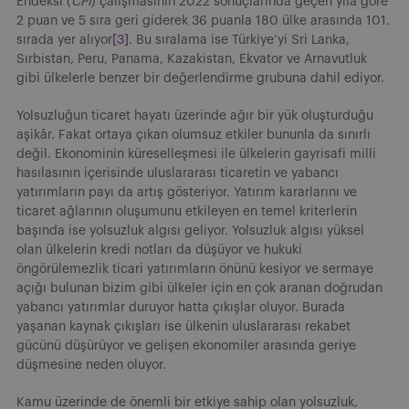
Endeksi (
CPI
) çalışmasının 2022 sonuçlarında geçen yıla göre
2 puan ve 5 sıra geri giderek 36 puanla 180 ülke arasında 101.
sırada yer alıyor
[3]
. Bu sıralama ise Türkiye’yi Sri Lanka,
Sırbistan, Peru, Panama, Kazakistan, Ekvator ve Arnavutluk
gibi ülkelerle benzer bir değerlendirme grubuna dahil ediyor.
Yolsuzluğun ticaret hayatı üzerinde ağır bir yük oluşturduğu
aşikâr. Fakat ortaya çıkan olumsuz etkiler bununla da sınırlı
değil. Ekonominin küreselleşmesi ile ülkelerin gayrisafi milli
hasılasının içerisinde uluslararası ticaretin ve yabancı
yatırımların payı da artış gösteriyor. Yatırım kararlarını ve
ticaret ağlarının oluşumunu etkileyen en temel kriterlerin
başında ise yolsuzluk algısı geliyor. Yolsuzluk algısı yüksel
olan ülkelerin kredi notları da düşüyor ve hukuki
öngörülemezlik ticari yatırımların önünü kesiyor ve sermaye
açığı bulunan bizim gibi ülkeler için en çok aranan doğrudan
yabancı yatırımlar duruyor hatta çıkışlar oluyor. Burada
yaşanan kaynak çıkışları ise ülkenin uluslararası rekabet
gücünü düşürüyor ve gelişen ekonomiler arasında geriye
düşmesine neden oluyor.
Kamu üzerinde de önemli bir etkiye sahip olan yolsuzluk,