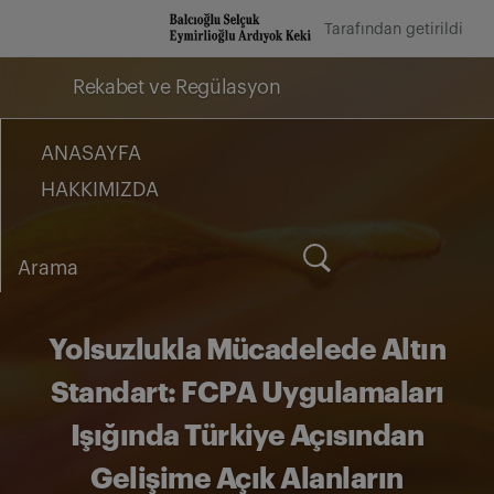
İçeriğe
Tarafından getirildi
geç
Rekabet ve Regülasyon
ANASAYFA
HAKKIMIZDA
Arama
for:
Yolsuzlukla Mücadelede Altın
Standart: FCPA Uygulamaları
Işığında Türkiye Açısından
Gelişime Açık Alanların