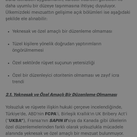
daha uyumlu bir düzeye taşınmasına ihtiyaç duyuluyor.
Ülkemizdeki mevzuattın gelişime açık bölümleri ise aşağıdaki
şekilde ele alınabilir:
Yeknesak ve özel amaçlı bir düzenleme olmaması
Tüzel kişilere yönelik doğrudan yaptırımların
öngörülmemesi
Özel sektörde rüşvet suçunun yetersizliği
Özel bir düzenleyici otoritenin olmaması ve zayıf icra
trendi
2.1. Yeknesak ve Özel Amaçlı Bir Düzenleme Olmaması
Yolsuzluk ve rüşvete ilişkin hukuki çerçeve incelendiğinde,
FCPA
Türkiye’de, ABD’nin
’i, Birleşik Krallık’ın UK Bribery Act’i
UKBA”
SAPIN
II
’
(“
), Fransa’nın
siya da Kanada gibi ülkelerin
özel düzenlemelerinden farklı olarak yolsuzlukla mücadele
alanında yeknesak ve özel amaçlı bir mevzuat bulunmuyor.