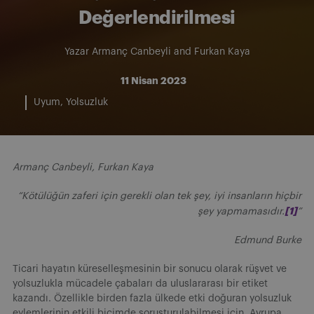
Değerlendirilmesi
Yazar
Armanç Canbeyli
and
Furkan Kaya
11 Nisan 2023
Uyum
Yolsuzluk
Armanç Canbeyli, Furkan Kaya
“Kötülüğün zaferi için gerekli olan tek şey, iyi insanların hiçbir
[1]
şey yapmamasıdır.
”
Edmund Burke
Ticari hayatın küreselleşmesinin bir sonucu olarak rüşvet ve
yolsuzlukla mücadele çabaları da uluslararası bir etiket
kazandı. Özellikle birden fazla ülkede etki doğuran yolsuzluk
eylemlerinin etkili biçimde soruşturulabilmesi için, Avrupa