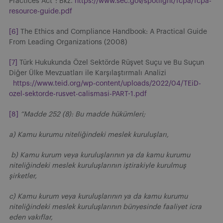
Practices Act”: Bkz.
https://www.sec.gov/spotlight/fcpa/fcpa-
resource-guide.pdf
[6]
The Ethics and Compliance Handbook: A Practical Guide
From Leading Organizations (2008)
[7]
Türk Hukukunda Özel Sektörde Rüşvet Suçu ve Bu Suçun
Diğer Ülke Mevzuatları ile Karşılaştırmalı Analizi
https://www.teid.org/wp-content/uploads/2022/04/TEiD-
ozel-sektorde-rusvet-calismasi-PART-1.pdf
[8]
“Madde 252 (8): Bu madde hükümleri;
a) Kamu kurumu niteliğindeki meslek kuruluşları,
b) Kamu kurum veya kuruluşlarının ya da kamu kurumu
niteliğindeki meslek kuruluşlarının iştirakiyle kurulmuş
şirketler,
c) Kamu kurum veya kuruluşlarının ya da kamu kurumu
niteliğindeki meslek kuruluşlarının bünyesinde faaliyet icra
eden vakıflar,