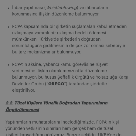
İhbar yapılması (
Whistleblowing
) ve ihbarcıların
korunmasına ilişkin düzenleme bulunmuyor.
FCPA kapsamında bir şirketin suçlamaları kabul etmeden
uzlaşmaya vararak bir uzlaşma bedeli ödemesi
mümkünken, Türkiye’de şirketlerin doğrudan
sorumluluğuna gidilmesinin de çok zor olması sebebiyle
bu tarz mekanizmalar bulunmuyor.
FCPA’in aksine, yabancı kamu görevlisine rüşvet
verilmesine ilişkin olarak mevzuatta düzenleme
bulunmuyor; bu husus Şeffaflık Örgütü ve Yolsuzluğa Karşı
GRECO
Devletler Grubu (“
“) tarafından şiddetle
eleştiriliyor.
2.2. Tüzel Kişilere Yönelik Doğrudan Yaptırımların
Öngörülmemesi
Yaptırımların muhataplarını incelediğimizde, FCPA’in kişi
yönünden yetkisinin sınırları hem gerçek hem de tüzel
kişileri kapsadığını görüyoruz. Benzer şekilde, UKBA’de de