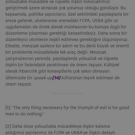
yolsuzlukla mücadele ve rüşvete ilişkin mevzuatımızı
geliştirmek üzere alınacak çok yolumuz olduğu görülüyor. Bu
kapsamda, politika yapıcıların, özel sektördeki paydaşlarla bir
araya gelerek, uluslararası arenadaki FCPA, UKBA gibi iyi
uygulamaları da örnek alarak münhasıran bu konuya özgü bir
düzenleme çıkarması gerektiği kanaatindeyiz. Daha sonra bir
düzenleyici otoritenin teşkil edilmesi gerektiğini düşünüyoruz.
Elbette, mevzuat sadece bir adım ve bu denli büyük ve önemli
bir problemle mücadelede tek araç değil. Mevzuat
çalışmalarının yanında, paydaşlarda yolsuzluk ve rüşvete
ilişkin bir farkındalık yaratılması da önem taşıyor. Kültürel
olarak ihbarcılık gibi konseptlerle çok yakın olmayan
[14]
ülkemizde bir
speak-up
kültürünün teşvik edilmesi de
önem taşıyor.
[1]
“The only thing necessary for the triumph of evil is for good
men to do nothing.”
[2]
Daha önce yolsuzlukla mücadeleye ilişkin kaleme
aldığımız yazılarımız ile FCPA ve UKBA’ye ilişkin detaylı