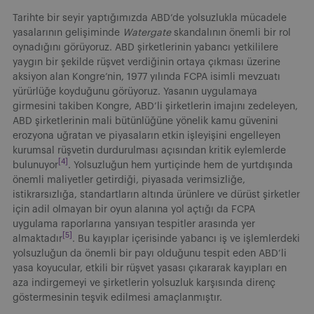
Tarihte bir seyir yaptığımızda ABD’de yolsuzlukla mücadele
yasalarının gelişiminde
Watergate
skandalının önemli bir rol
oynadığını görüyoruz. ABD şirketlerinin yabancı yetkililere
yaygın bir şekilde rüşvet verdiğinin ortaya çıkması üzerine
aksiyon alan Kongre’nin, 1977 yılında FCPA isimli mevzuatı
yürürlüğe koyduğunu görüyoruz. Yasanın uygulamaya
girmesini takiben Kongre, ABD’li şirketlerin imajını zedeleyen,
ABD şirketlerinin mali bütünlüğüne yönelik kamu güvenini
erozyona uğratan ve piyasaların etkin işleyişini engelleyen
kurumsal rüşvetin durdurulması açısından kritik eylemlerde
[4]
bulunuyor
. Yolsuzluğun hem yurtiçinde hem de yurtdışında
önemli maliyetler getirdiği, piyasada verimsizliğe,
istikrarsızlığa, standartların altında ürünlere ve dürüst şirketler
için adil olmayan bir oyun alanına yol açtığı da FCPA
uygulama raporlarına yansıyan tespitler arasında yer
[5]
almaktadır
. Bu kayıplar içerisinde yabancı iş ve işlemlerdeki
yolsuzluğun da önemli bir payı olduğunu tespit eden ABD’li
yasa koyucular, etkili bir rüşvet yasası çıkararak kayıpları en
aza indirgemeyi ve şirketlerin yolsuzluk karşısında direnç
göstermesinin teşvik edilmesi amaçlanmıştır.