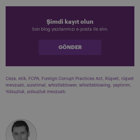
Şimdi kayıt olun
Son blog yazılarımızı e-posta ile alın.
GÖNDER
Ceza
,
etik
,
FCPA
,
Foreign Corrupt Practices Act
,
Rüşvet
,
rüşvet
mevzuatı
,
suistimal
,
whistleblower
,
whistleblowing
,
yaptırım
,
Yolsuzluk
,
yolsuzluk mevzuatı