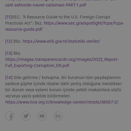
ozel-sektorde-rusvet-calismasi-PART-1.pdf
[11]
SEC, “A Resource Guide to the U.S. Foreign Corrupt
Practices Act”: Bkz.
https://www.sec.gov/spotlight/fcpa/fcpa-
resource-guide.pdf
[12]
Bkz.
https://www.etik.gov.tr/istatistiki-veriler/
[13]
Bkz.
https://images.transparencycdn.org/images/2022_Report-
Full_Exporting-Corruption_EN.pdf
[14]
Dile getirme / konuşma. Bir kurumun tüm paydaşlarının
sadece şüphe içinde olsalar dahi yanlış olduğuna inandıkları
bir durum veya eylemi kurum içinde yetkili makamlara sözlü
ve/veya yazılı şekilde bildirmeleri.
https://www.tice.org.tr/knowledge-center/intools/38567-2/