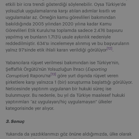
etkili bir icra trendi gösterdiği söylenebilir. Oysa Türkiye’de
yolsuzluk uygulamalarına karşı atılan adımlar kısıtlı ve
uygulamalar az. Örneğin kamu görevlileri bakımından
bakıldığında 2005 yılından 2020 yılına kadar Kamu
Görevlileri Etik Kurulu’na toplamda sadece 2.476 başvuru
yapılmış ve bunların 1.713’ü usule aykırılık nedeniyle
reddedilmiştir. 634’sı incelemeye alınmış ve bu başvuruların
[12]
yalnız 97’sinde etik ihlali kararı verildiği görülüyor
.
Yabancılara rüşvet verilmesi bakımından ise Türkiye’nin,
Şeffaflık Örgütü’nün Yolsuzluğun İhracı (
Exporting
[13]
Corruption
) Raporu’na
göre yurt dışında rüşvet veren
şirketlere karşı yalnızca 1 (bir) soruşturma başlattığı görülüyor.
Neticesinde yaptırım uygulanan bir hukuki süreç ise
bulunmuyor. Bu nedenle, bu yıl da Türkiye maalesef hukuki
yaptırımları “az uygulayan/hiç uygulamayan” ülkeler
kategorisinde yer alıyor.
3. Sonuç
Yukarıda da yazdıklarımızı göz önüne aldığımızda, ülke olarak