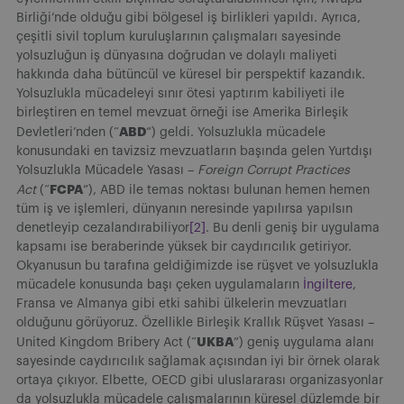
Birliği’nde olduğu gibi bölgesel iş birlikleri yapıldı. Ayrıca,
çeşitli sivil toplum kuruluşlarının çalışmaları sayesinde
yolsuzluğun iş dünyasına doğrudan ve dolaylı maliyeti
hakkında daha bütüncül ve küresel bir perspektif kazandık.
Yolsuzlukla mücadeleyi sınır ötesi yaptırım kabiliyeti ile
birleştiren en temel mevzuat örneği ise Amerika Birleşik
ABD
Devletleri’nden (“
”) geldi. Yolsuzlukla mücadele
konusundaki en tavizsiz mevzuatların başında gelen Yurtdışı
Yolsuzlukla Mücadele Yasası –
Foreign Corrupt Practices
FCPA
Act
(“
”), ABD ile temas noktası bulunan hemen hemen
tüm iş ve işlemleri, dünyanın neresinde yapılırsa yapılsın
denetleyip cezalandırabiliyor
[2]
. Bu denli geniş bir uygulama
kapsamı ise beraberinde yüksek bir caydırıcılık getiriyor.
Okyanusun bu tarafına geldiğimizde ise rüşvet ve yolsuzlukla
mücadele konusunda başı çeken uygulamaların
İngiltere
,
Fransa ve Almanya gibi etki sahibi ülkelerin mevzuatları
olduğunu görüyoruz. Özellikle Birleşik Krallık Rüşvet Yasası –
UKBA
United Kingdom Bribery Act (“
”) geniş uygulama alanı
sayesinde caydırıcılık sağlamak açısından iyi bir örnek olarak
ortaya çıkıyor. Elbette, OECD gibi uluslararası organizasyonlar
da yolsuzlukla mücadele çalışmalarının küresel düzlemde bir