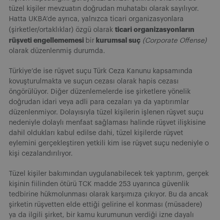
tüzel kişiler mevzuatın doğrudan muhatabı olarak sayılıyor.
Hatta UKBA’de ayrıca, yalnızca ticari organizasyonlara
ticari organizasyonların
(şirketler/ortaklıklar) özgü olarak
rüşveti engellememesi
kurumsal suç
bir
(Corporate Offense)
olarak düzenlenmiş durumda.
Türkiye’de ise rüşvet suçu Türk Ceza Kanunu kapsamında
kovuşturulmakta ve suçun cezası olarak hapis cezası
öngörülüyor. Diğer düzenlemelerde ise şirketlere yönelik
doğrudan idari veya adli para cezaları ya da yaptırımlar
düzenlenmiyor. Dolayısıyla tüzel kişilerin işlenen rüşvet suçu
nedeniyle dolaylı menfaat sağlaması halinde rüşvet ilişkisine
dahil oldukları kabul edilse dahi, tüzel kişilerde rüşvet
eylemini gerçekleştiren yetkili kim ise rüşvet suçu nedeniyle o
kişi cezalandırılıyor.
Tüzel kişiler bakımından uygulanabilecek tek yaptırım, gerçek
kişinin fiilinden ötürü TCK madde 253 uyarınca güvenlik
tedbirine hükmolunması olarak karşımıza çıkıyor. Bu da ancak
şirketin rüşvetten elde ettiği gelirine el konması (müsadere)
ya da ilgili şirket, bir kamu kurumunun verdiği izne dayalı