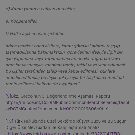
d) Kamu yararına çalışan dernekler,
e) Kooperatifler,
f) Halka açık anonim şirketler,
adına hareket eden kişilere, kamu görevlisi sıfatını taşıyıp
taşımadıklarına bakılmaksızın, görevlerinin ifasıyla ilgili bir
işin yapılması veya yapılmaması amacıyla doğrudan veya
aracılar vasıtasıyla, menfaat temin, teklif veya vaat edilmesi;
bu kişiler tarafından talep veya kabul edilmesi; bunlara
aracılık edilmesi; bu ilişki dolayısıyla bir başkasına menfaat
temin edilmesi halinde de uygulanır.”
[9]
Bkz. Greco’nun 3. Değerlendirme Aşaması Raporu
https://rm.coe.int/CoERMPublicCommonSearchServices/Displ
ayDCTMContent?documentId=09000016806c9be1
[10]
Türk Hukukunda Özel Sektörde Rüşvet Suçu ve Bu Suçun
Diğer Ülke Mevzuatları ile Karşılaştırmalı Analizi
https://www.teid.org/wp-content/uploads/2022/04/TEiD-