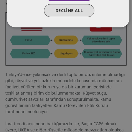
yetkilendirilmiştir.
DECLINE ALL
Türkiye’de ise yeknesak ve derli toplu bir düzenleme olmadığı
gibi, rüşvet ve yolsuzlukla mücadele konusunda münhasıran
faaliyet yürüten bir kurum ya da bir kurumun içerisinde
teşkilatlanmış birim de bulunmamakta. Rüşvet suçu,
cumhuriyet savcıları tarafından soruşturulmakta, kamu
görevlilerinin faaliyetleri Kamu Görevlileri Etik Kurulu
tarafından inceleniyor.
İcra trendi açısından baktığımızda ise, Başta FCPA olmak
üzere, UKBA ve diğer rüşvetle mücadele mevzuatları oldukça