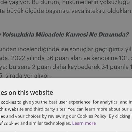
rde yaşıyor. Bu durum, hükümetlerin yolsuzluğu
 büyük ölçüde başarısız veya isteksiz olduklar
n Yolsuzlukla Mücadele Karnesi Ne Durumda?
sından incelendiğinde ise sonuçlar geçtiğimiz y
a. 2022 yılında 36 puan alan ve kendisine 101. 
iye; bu sene 2 puan daha kaybederek 34 puanla 
. sırada yer alıyor.
es on this website
 cookies to give you the best user experience, for analytics, and
f this website and third party sites. You can learn more about our 
ies and your choices by reviewing our Cookies Policy. By clicking 
of cookies and similar technologies.
Learn more