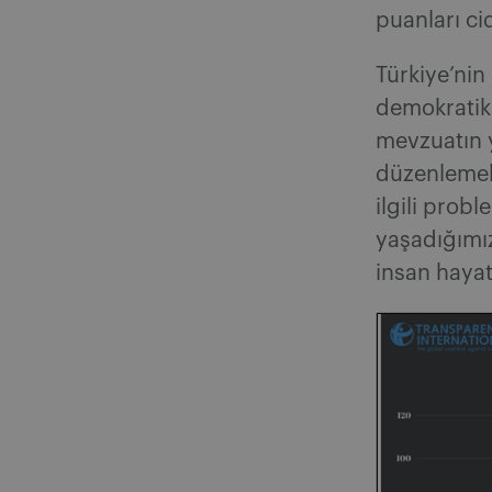
puanları ci
Türkiye’nin
demokratik
mevzuatın 
düzenlemel
ilgili prob
yaşadığımız
insan hayat