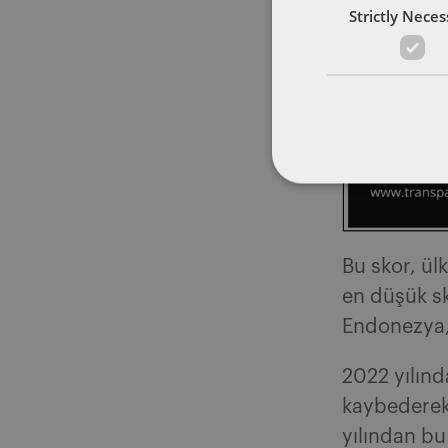
Strictly Nece
Bu skor, ü
en düşük sk
Endonezya, 
2022 yılınd
kaybederek 
yılından bu