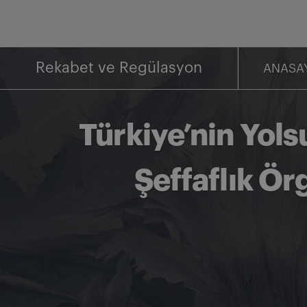
İçeriğe
geç
Rekabet ve Regülasyon
ANASA
Türkiye’nin Yols
Şeffaflık Ör