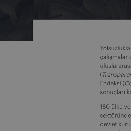
Share on Facebook
Share on Twitter
Share via email
Share on LinkedIn
Yolsuzlukl
çalışmalar 
uluslararas
(
Transparen
Endeksi (
Co
sonuçları k
180 ülke ve
sektöründek
devlet kuru