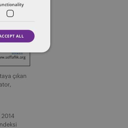
unctionality
ACCEPT ALL
taya çıkan
ator,
. 2014
Endeksi