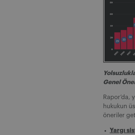
Yolsuzlukl
Genel Öner
Rapor’da, y
hukukun üs
öneriler get
Yargı si