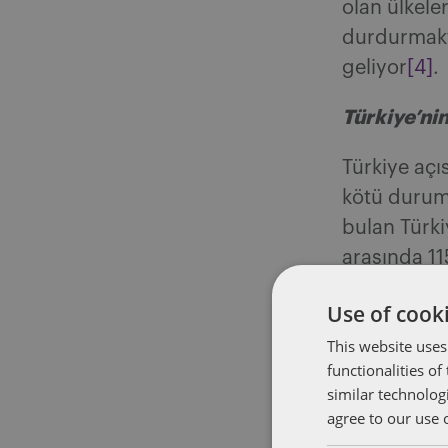
olan ülkele
durdurmakta
geliyor
[4]
.
Türkiye’ni
Türkiye açı
kötü durumd
bulan Türk
arasında 115
Use of cooki
This website uses
functionalities o
similar technolog
agree to our use 