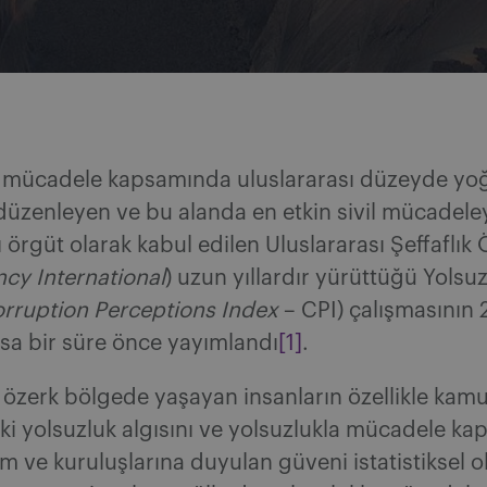
a mücadele kapsamında uluslararası düzeyde yo
düzenleyen ve bu alanda en etkin sivil mücadele
ı örgüt olarak kabul edilen Uluslararası Şeffaflık
cy International
) uzun yıllardır yürüttüğü Yolsuz
rruption Perceptions Index
– CPI) çalışmasının 2
ısa bir süre önce yayımlandı
[1]
.
 özerk bölgede yaşayan insanların özellikle kam
i yolsuzluk algısını ve yolsuzlukla mücadele k
m ve kuruluşlarına duyulan güveni istatistiksel o