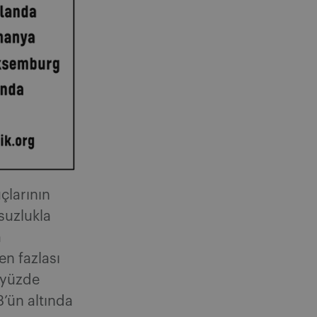
çlarının
suzlukla
a
en fazlası
 yüzde
3’ün altında