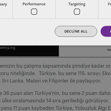
ssary
Performance
Targeting
F
DECLINE ALL
lkemizin bu çalışma kapsamında şimdiye kadar or
oru niteliğinde. Türkiye, bu sene 115. sırayı; Ekv
Sri Lanka, Malavi ve Filipinler ile paylaşıyor.
a 36 puan alan Türkiye’nin, bu sene 2 puan daha
ülke sıralamasında 14 sıra gerilediği görülüyor
 yana 11 puan kaybeden Türkiye, Yolsuzluk Algı 