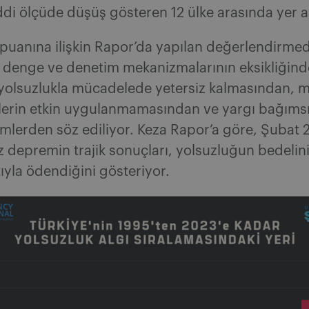
ddi ölçüde düşüş gösteren 12 ülke arasında yer al
 puanına ilişkin Rapor’da yapılan değerlendirmed
 denge ve denetim mekanizmalarının eksikliğind
yolsuzlukla mücadelede yetersiz kalmasından, 
erin etkin uygulanmamasından ve yargı bağımsızl
lemlerden söz ediliyor. Keza Rapor’a göre, Şubat 
 depremin trajik sonuçları, yolsuzluğun bedelin
ıyla ödendiğini gösteriyor.