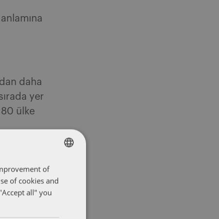
ı anlamına
ıldan daha
sırada yer
180 ülke
 improvement of
ENGLISH
use of cookies and
FRENCH
"Accept all" you