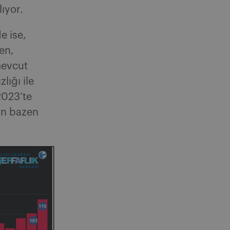
ıyor.
e ise,
en,
mevcut
ığı ile
2023’te
in bazen