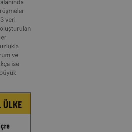
 alanında
örüşmeler
3 veri
 oluşturulan
ğer
suzlukla
urum ve
ıkça ise
 büyük