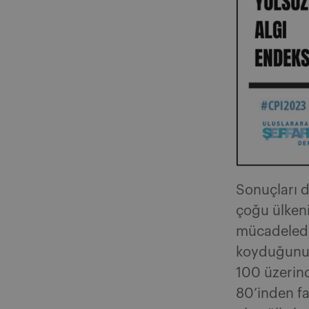
Sonuçları d
çoğu ülkeni
mücadelede
koyduğunu b
100 üzerin
80’inden fa