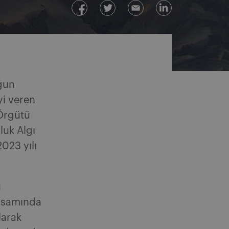
ğun
yi veren
 Örgütü
luk Algı
023 yılı
u
apsamında
larak