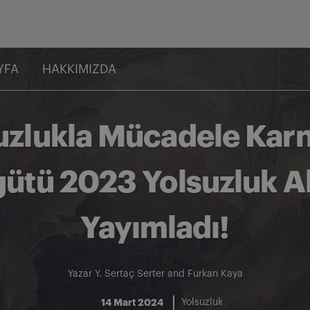
YFA
HAKKIMIZDA
uzlukla Mücadele Karn
gütü 2023 Yolsuzluk A
Yayımladı!
Yazar
Y. Sertaç Serter
and
Furkan Kaya
14 Mart 2024
Yolsuzluk