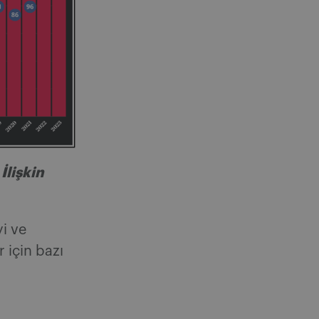
İlişkin
i ve
için bazı