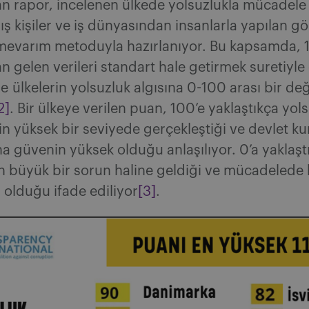
n rapor, incelenen ülkede yolsuzlukla mücadele
 kişiler ve iş dünyasından insanlarla yapılan g
mevarım metoduyla hazırlanıyor. Bu kapsamda, 1
 gelen verileri standart hale getirmek suretiyle
e ülkelerin yolsuzluk algısına 0-100 arası bir de
2]
. Bir ülkeye verilen puan, 100’e yaklaştıkça yol
 yüksek bir seviyede gerçekleştiği ve devlet k
na güvenin yüksek olduğu anlaşılıyor. 0’a yaklaşt
n büyük bir sorun haline geldiği ve mücadelede
n olduğu ifade ediliyor
[3]
.