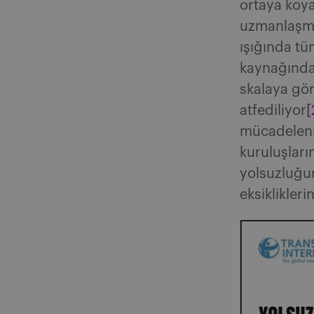
ortaya koya
uzmanlaşmış
ışığında tü
kaynağından
skalaya gör
atfediliyor
[
mücadelenin
kuruluşları
yolsuzluğu
eksiklikleri