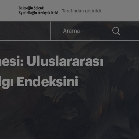
Tarafından getirildi
Arama
for:
esi: Uluslararası
lgı Endeksini