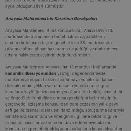
belirtilerek kuralın Anayasa’nın 2, 13, 36 ve 125.maddelerine
aykırı olduğunu ileri sürmüştür.
Anayasa Mahkemesi’nin Kararının Gerekçeleri
Anayasa Mahkemesi, itiraz konusu kuralı Anayasa’nın 13.
maddesinde düzenlenen temel hak ve özgürlüklerin
sınırlandırılmasına ilişkin genel ilke ile 36. maddesinde
güvence altına alınan hak arama özgürlüğü ve mahkemeye
erişim hakkı çerçevesinde değerlendirmiştir.
Anayasa Mahkemesi Anayasa’nın 13.maddesi bağlamında
kanunilik ilkesi yönünden
yaptığı değerlendirmede,
mahkemeye erişim hakkını sınırlamaya yönelik bir kanuni
düzenlemenin şeklen var olmasının yeterli olmadığını;
kuralların keyfiliğe izin vermeyecek şekilde belirli, ulaşılabilir
ve öngörülebilir nitelikte olması gerektiğini belirtmiştir. Bu
çerçevede, uzlaşma konusu idari para cezasının yıllık gayri
safi gelire oransal olarak sınırlandırıldığı; soruşturma kararıyla
birlikte iddiaların türü ve niteliğinin ilgililere bildirildiği ve
uzlaşılan hususlar bakımından dava edilemeyecek olan
konuların öngörülebilir olduğu bu nedenlerle kanunilik şartını