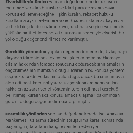
Elverişlilik yönünden
yapılan değerlendirmede, uzlaşma
metninde yer alan hususlar ve idari para cezasının dava
konusu edilemeyeceğine ilişkin kuralın, rekabet hukuku
kurallarına aykırı eylemlere yönelik sürecin daha az kaynakla
ve hızlı bir şekilde çözüme kavuşturulması ve yine yargının iş
yükünün hafifletilmesine katkı sunması nedeniyle elverişli bir
yol olduğu değerlendirilmesine varılmıştır.
Gereklilik
yönünden
yapılan değerlendirmede de, Uzlaşmaya
dayanan idarenin bazı eylem ve işlemlerinden mahkemeye
erişim hakkından feragat sonucunu doğuracak sınırlamaların
öngörülmesinin mümkün olduğu, idarenin bu konuda yöntemi
seçmekte takdir yetkisinin bulunduğu, ancak bu sınırlamayla
elde edilecek kamusal yarara ulaşmak bakımından anılan
hakka en az zarar verici yöntemin tercih edilmesi gerektiği
belirtilmiş; kuralın söz konusu amaca ulaşmak bakımından
gerekli olduğu değerlendirmesi yapılmıştır,
Orantılılık yönünden
yapılan değerlendirmede ise, Anayasa
Mahkemesi, uzlaşma sürecinin soruşturma kararı sonrasında
başladığını; tarafların hangi eylemler nedeniyle
soruşturulacaklarının ve dava haklarının olmadığını bilebilecek