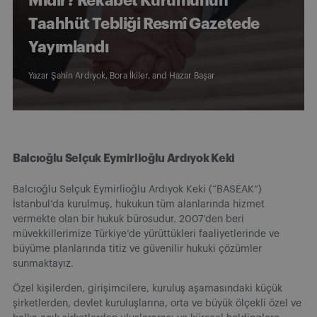
Midir? Rekabet Kurumunun
Taahhüt Tebliği Resmî Gazetede
Yayımlandı
Yazar
Şahin Ardıyok
,
Bora İkiler
, and
Hazar Başar
Balcıoğlu Selçuk Eymirlioğlu Ardıyok Keki
Balcıoğlu Selçuk Eymirlioğlu Ardıyok Keki (“BASEAK”)
İstanbul’da kurulmuş, hukukun tüm alanlarında hizmet
vermekte olan bir hukuk bürosudur. 2007’den beri
müvekkillerimize Türkiye’de yürüttükleri faaliyetlerinde ve
büyüme planlarında titiz ve güvenilir hukuki çözümler
sunmaktayız.
Özel kişilerden, girişimcilere, kuruluş aşamasındaki küçük
şirketlerden, devlet kuruluşlarına, orta ve büyük ölçekli özel ve