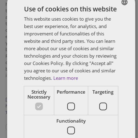
hususlar olup uzlaşan tarafla/taraflarla uzlaşmayan
Use of cookies on this website
taraf/taraflar arasında farklı yıl veya farklı pazarın esas
alınması bir başka deyişle cezaya esas alınan pazar olarak bir
This website uses cookies to give you the
ENGLISH
teşebbüs yönünden ihlale ilişkin pazara ait cironun bir
best user experience, for analytics, and
FRENCH
diğerinde ise teşebbüsün tüm cirosunun esas alınması
improvement of functionalities of this
eşitsizlik yaratacaktır. Uzlaşan teşebbüs aleyhine bir durum
website and third party sites. You can learn
yaratılması karşısında, ilgili teşebbüsün uzlaşmasına rağmen
more about our use of cookies and similar
bu yönden dava açma hakkının bulunduğunun kabulü gerekir.
technologies and your choices by reviewing
Rekabet Kurulu’nun bu konudaki takdir yetkisi elbette yargısal
our Cookies Policy. By clicking "Accept all"
denetime tabi olup aksine bir düşünce hukuk devleti ilkesi ile
bağdaşmaz. Bu durumun önümüzdeki süreçte yargı içtihatları
you agree to our use of cookies and similar
ile açıklığa kavuşacağı inancındayız.
technologies.
Learn more
Strictly
Performance
Targeting
Necessary
[1]
Bkz.
https://www.resmigazete.gov.tr/eskiler/2026/03/20260309-
10.pdf
Functionality