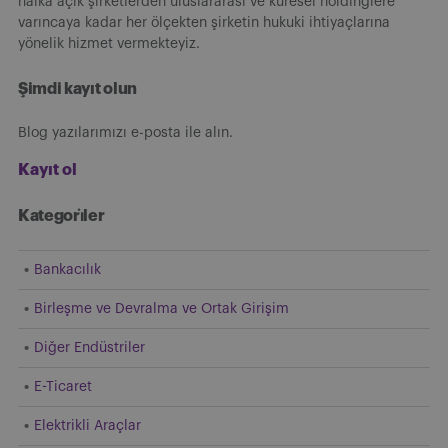
halka açık şirketlerden uluslararası ve küresel holdinglere
varıncaya kadar her ölçekten şirketin hukuki ihtiyaçlarına
yönelik hizmet vermekteyiz.
Şimdi kayıt olun
Blog yazılarımızı e-posta ile alın.
Kayıt ol
Kategori̇ler
Bankacılık
Birleşme ve Devralma ve Ortak Girişim
Diğer Endüstriler
E-Ticaret
Elektrikli Araçlar