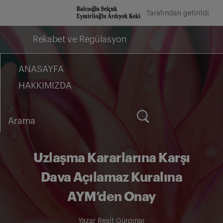
İçeriğe
Tarafından getirildi
geç
Rekabet ve Regülasyon
ANASAYFA
HAKKIMIZDA
Arama
for:
Uzlaşma Kararlarına Karşı
Dava Açılamaz Kuralına
AYM’den Onay
Yazar
Reşit Gürpınar