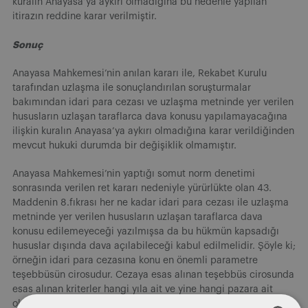
kuralın Anayasa’ya aykırı olmadığına bu nedenle yapılan
itirazın reddine karar verilmiştir.
Sonuç
Anayasa Mahkemesi’nin anılan kararı ile, Rekabet Kurulu
tarafından uzlaşma ile sonuçlandırılan soruşturmalar
bakımından idari para cezası ve uzlaşma metninde yer verilen
hususların uzlaşan taraflarca dava konusu yapılamayacağına
ilişkin kuralın Anayasa’ya aykırı olmadığına karar verildiğinden
mevcut hukuki durumda bir değişiklik olmamıştır.
Anayasa Mahkemesi’nin yaptığı somut norm denetimi
sonrasında verilen ret kararı nedeniyle yürürlükte olan 43.
Maddenin 8.fıkrası her ne kadar idari para cezası ile uzlaşma
metninde yer verilen hususların uzlaşan taraflarca dava
konusu edilemeyeceği yazılmışsa da bu hükmün kapsadığı
hususlar dışında dava açılabileceği kabul edilmelidir. Şöyle ki;
örneğin idari para cezasına konu en önemli parametre
teşebbüsün cirosudur. Cezaya esas alınan teşebbüs cirosunda
esas alınan kriterler hangi yıla ait ve yine hangi pazara ait
olduğudur. Bu kriterler uzlaşma metninde yer almayan