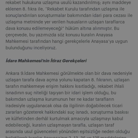
rekabet hukukuna uzlaşma usulü kazandırılmış; aynı maddeye
eklenen 8. fıkra ile, “Rekabet Kurulu tarafından uzlaşma ile
sonuçlandırılan soruşturmalar bakımından idari para cezası ile
uzlaşma metninde yer verilen hususların uzlaşan taraflarca
dava konusu edilemeyeceği” hüküm altına alınmıştır. Bu
çerçevede, bu yazımızda söz konusu kuralın Anayasa
Mahkemesi tarafından hangi gerekçelerle Anayasa’ya uygun
bulunduğunu inceliyoruz.
İdare Mahkemesi’nin İtiraz Gerekçeleri
Ankara 9.İdare Mahkemesi görülmekte olan bir dava nedeniyle
uzlaşan tarafa dava açma yolunu kapatan 8. fıkranın, uzlaşan
tarafın mahkemeye erişim hakkını kısıtladığı, rekabet ihlali
isnadının suç niteliği taşıyan bir idari işlem olduğu, bu
bakımdan uzlaşma kurumunun her ne kadar tarafların
iradesiyle uygulanacak olsa da ilgilinin doğabilecek ticari
zararları gözeterek hakkındaki suç isnadı, soruşturma baskısı
ve külfetinden derhâl kurtulmak amacıyla uzlaşmayı kabul
edebileceği, kuralın uzlaşmayan tarafla, uzlaşan taraf
arasında usul güvenceleri yönünden eşitsizliğe neden olduğu