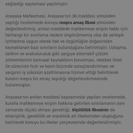
sağladığı saptaması yapılmıştır.
Anayasa Mahkemesi, Anayasa’nın 36.maddesi yönünden
meşru amaç ilkesi
yaptığı incelemede konuyu
yönünden
değerlendirmiş, anılan maddede mahkemeye erişim hakkı için
herhangi bir sınırlama nedeni öngörülmemiş olsa da yerleşik
içtihadına uygun olarak hak ve özgürlüğün doğasından
kaynaklanan bazı sınırların bulunduğunu belirtmiştir. Uzlaşma,
tahkim ve arabuluculuk gibi yargıya alternatif çözüm
yöntemlerinin kamusal kaynakların korunması, rekabet ihlali
ile sürecinin hızlı ve kesin biçimde sonuçlandırılması ve
yargının iş yükünün azaltılmasına hizmet ettiği belirtilerek
kuralın meşru bir amaç taşıdığı değerlendirmesinde
bulunmuştur.
Anayasa’nın anılan maddesi kapsamında yapılan incelemede,
kuralla mahkemeye erişim hakkına getirilen sınırlamanın aynı
ölçülülük ilkesinin
zamanda ölçülü olması gerektiği,
de
elverişlilik, gereklilik ve orantılılık alt ilkelerinden oluştuğunu
belirterek konuyu bu ilkeler çerçevesinde değerlendirmiştir.