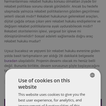
harmanlanması rekabet hukuku konusu olmaktan ziyade bir
rekabet politikası sorunu olarak görülebilir. Ancak bu hedefe
ulaşmada yalnızca rekabet politikalarının gözden geçirilmesi
yeterli olacak mıdır? Rekabet hukukunun geleneksel araçları,
dijital çağda ortaya çıkan yeni rekabet hukuku endişelerine ve
değişen rekabet politikalarına ayak uydurabilecek midir?
Rekabet otoritelerinin işlevi, yargısal bir işleve mi
dönüştürülmelidir? Sosyal adaleti sağlamada doğru araç
rekabet hukuku mudur?
Uçsuz bucaksız ve yepyeni bir rekabet hukuku evrenine giden
yolda basit tartışmaların yer aldığı 28 dakikalık belgesele
buradan
ulaşılabilir. Projenin devamı olacak mı henüz belli
değil. Bununla birlikte, devam sorusunun şöyle başlayacağını
tahmin ediyoruz: Kurallar uygulansa bile…
Use of cookies on this
website
ENGLISH
This website uses cookies to give you the
FRENCH
best user experience, for analytics, and
improvement of functionalities of this