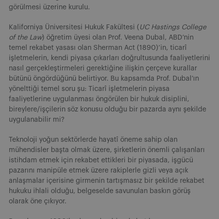
görülmesi üzerine kurulu.
Kaliforniya Üniversitesi Hukuk Fakültesi (
UC Hastings College
of the Law
) öğretim üyesi olan Prof. Veena Dubal, ABD’nin
temel rekabet yasası olan Sherman Act (1890)’in, ticarî
işletmelerin, kendi piyasa çıkarları doğrultusunda faaliyetlerini
nasıl gerçekleştirmeleri gerektiğine ilişkin çerçeve kurallar
bütünü öngördüğünü belirtiyor. Bu kapsamda Prof. Dubal’ın
yönelttiği temel soru şu: Ticarî işletmelerin piyasa
faaliyetlerine uygulanması öngörülen bir hukuk disiplini,
bireylere/işçilerin söz konusu olduğu bir pazarda aynı şekilde
uygulanabilir mi?
Teknoloji yoğun sektörlerde hayatî öneme sahip olan
mühendisler başta olmak üzere, şirketlerin önemli çalışanları
istihdam etmek için rekabet ettikleri bir piyasada, işgücü
pazarını manipüle etmek üzere rakiplerle gizli veya açık
anlaşmalar içerisine girmenin tartışmasız bir şekilde rekabet
hukuku ihlali olduğu, belgeselde savunulan baskın görüş
olarak öne çıkıyor.