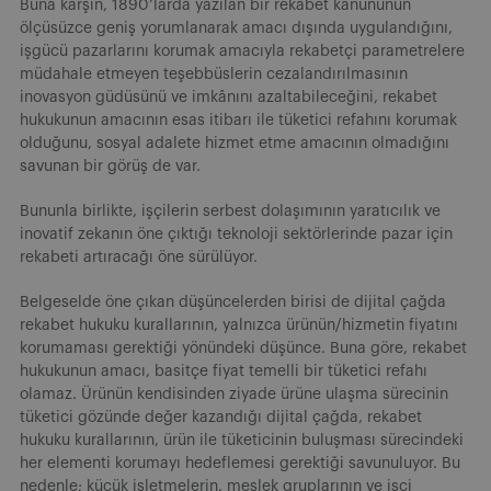
Buna karşın, 1890’larda yazılan bir rekabet kanununun
ölçüsüzce geniş yorumlanarak amacı dışında uygulandığını,
işgücü pazarlarını korumak amacıyla rekabetçi parametrelere
müdahale etmeyen teşebbüslerin cezalandırılmasının
inovasyon güdüsünü ve imkânını azaltabileceğini, rekabet
hukukunun amacının esas itibarı ile tüketici refahını korumak
olduğunu, sosyal adalete hizmet etme amacının olmadığını
savunan bir görüş de var.
Bununla birlikte, işçilerin serbest dolaşımının yaratıcılık ve
inovatif zekanın öne çıktığı teknoloji sektörlerinde pazar için
rekabeti artıracağı öne sürülüyor.
Belgeselde öne çıkan düşüncelerden birisi de dijital çağda
rekabet hukuku kurallarının, yalnızca ürünün/hizmetin fiyatını
korumaması gerektiği yönündeki düşünce. Buna göre, rekabet
hukukunun amacı, basitçe fiyat temelli bir tüketici refahı
olamaz. Ürünün kendisinden ziyade ürüne ulaşma sürecinin
tüketici gözünde değer kazandığı dijital çağda, rekabet
hukuku kurallarının, ürün ile tüketicinin buluşması sürecindeki
her elementi korumayı hedeflemesi gerektiği savunuluyor. Bu
nedenle; küçük işletmelerin, meslek gruplarının ve işçi