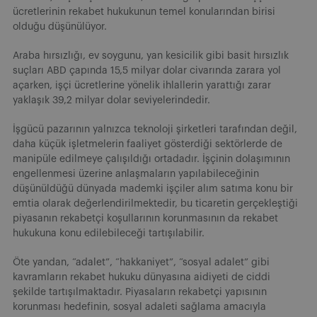
ücretlerinin rekabet hukukunun temel konularından birisi
olduğu düşünülüyor.
Araba hırsızlığı, ev soygunu, yan kesicilik gibi basit hırsızlık
suçları ABD çapında 15,5 milyar dolar civarında zarara yol
açarken, işçi ücretlerine yönelik ihlallerin yarattığı zarar
yaklaşık 39,2 milyar dolar seviyelerindedir.
İşgücü pazarının yalnızca teknoloji şirketleri tarafından değil,
daha küçük işletmelerin faaliyet gösterdiği sektörlerde de
manipüle edilmeye çalışıldığı ortadadır. İşçinin dolaşımının
engellenmesi üzerine anlaşmaların yapılabileceğinin
düşünüldüğü dünyada mademki işçiler alım satıma konu bir
emtia olarak değerlendirilmektedir, bu ticaretin gerçekleştiği
piyasanın rekabetçi koşullarının korunmasının da rekabet
hukukuna konu edilebileceği tartışılabilir.
Öte yandan, “adalet”, “hakkaniyet”, “sosyal adalet” gibi
kavramların rekabet hukuku dünyasına aidiyeti de ciddi
şekilde tartışılmaktadır. Piyasaların rekabetçi yapısının
korunması hedefinin, sosyal adaleti sağlama amacıyla