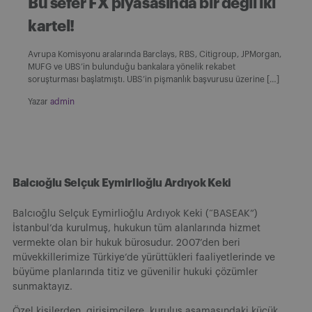
Bu sefer FX piyasasında bir değil iki
kartel!
Avrupa Komisyonu aralarında Barclays, RBS, Citigroup, JPMorgan,
MUFG ve UBS’in bulunduğu bankalara yönelik rekabet
soruşturması başlatmıştı. UBS’in pişmanlık başvurusu üzerine […]
Yazar
admin
Balcıoğlu Selçuk Eymirlioğlu Ardıyok Keki
Balcıoğlu Selçuk Eymirlioğlu Ardıyok Keki (“BASEAK”)
İstanbul’da kurulmuş, hukukun tüm alanlarında hizmet
vermekte olan bir hukuk bürosudur. 2007’den beri
müvekkillerimize Türkiye’de yürüttükleri faaliyetlerinde ve
büyüme planlarında titiz ve güvenilir hukuki çözümler
sunmaktayız.
Özel kişilerden, girişimcilere, kuruluş aşamasındaki küçük