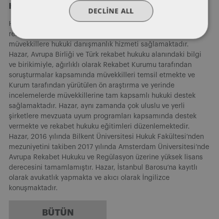
Hazar Başar
DECLINE ALL
Hazar Başar, yoğunlaşmaların kontrolü dahil olmak üzere
rekabet hukukunun tüm konularında yerli ve yabancı
müvekkillere hukuki danışmanlık hizmeti sağlamaktadır.
Hazar, Avrupa Birliği ve Türk rekabet hukuku alanındaki bilgi
ve birikimiyle, ağırlıklı olarak Rekabet Kurumu tarafından
soruşturmalar kapsamında müvekkilleri temsil etmekte ve
Kurum tarafından yürütülen ön araştırma ve yerinde
incelemelerde müvekkillerine tam kapsamlı hukuki destek
sağlamaktadır. Hazar, aynı zamanda çok uluslu ve yerli
şirketlere mevzuata uyum programları kapsamında destek
vermekte ve rekabet hukuku eğitimleri düzenlemektedir.
Hazar, 2016 yılında Bilkent Üniversitesi Hukuk Fakültesi’nden
mezuniyetini takiben 2017 yılında Amsterdam Üniversitesi’nde
Avrupa Rekabet Hukuku ve Regülasyon üzerine yüksek lisans
derecesini tamamlamıştır. Hazar, İstanbul Barosu’na kayıtlı
olarak avukatlık yapmakta ve akıcı olarak İngilizce
konuşmaktadır.
BÜTÜN