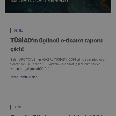
Yazar
Ömer Faruk Çelik
and
Bekir Aksarı
GENEL
TÜSİAD’ın üçüncü e-ticaret raporu
çıktı!
Şahin ARDIYOK, Emin KÖKSAL TÜSİAD’ın 2014 yılında yayınladığı e-
ticaret konulu ilk rapor, Türkiye’deki e-ticaret için durum tespiti
yapan bir çalışmaydı[1]. […]
Yazar
Ramiz Arslan
GENEL