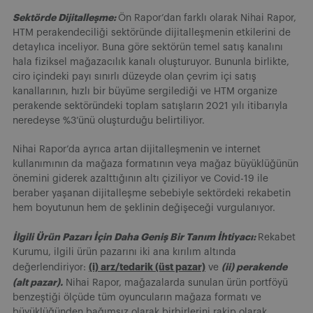
Sektörde Dijitalleşme:
Ön Rapor’dan farklı olarak Nihai Rapor,
HTM perakendeciliği sektöründe dijitalleşmenin etkilerini de
detaylıca inceliyor. Buna göre sektörün temel satış kanalını
hala fiziksel mağazacılık kanalı oluşturuyor. Bununla birlikte,
ciro içindeki payı sınırlı düzeyde olan çevrim içi satış
kanallarının, hızlı bir büyüme sergilediği ve HTM organize
perakende sektöründeki toplam satışların 2021 yılı itibarıyla
neredeyse %3’ünü oluşturduğu belirtiliyor.
Nihai Rapor’da ayrıca artan dijitalleşmenin ve internet
kullanımının da mağaza formatının veya mağaz büyüklüğünün
önemini giderek azalttığının altı çiziliyor ve Covid-19 ile
beraber yaşanan dijitalleşme sebebiyle sektördeki rekabetin
hem boyutunun hem de şeklinin değişeceği vurgulanıyor.
İlgili Ürün Pazarı İçin Daha Geniş Bir Tanım İhtiyacı:
Rekabet
Kurumu, ilgili ürün pazarını iki ana kırılım altında
(i) arz/tedarik (üst pazar)
(ii) perakende
değerlendiriyor:
ve
(alt pazar).
Nihai Rapor, mağazalarda sunulan ürün portföyü
benzeştiği ölçüde tüm oyuncuların mağaza formatı ve
büyüklüğünden bağımsız olarak birbirlerini rakip olarak