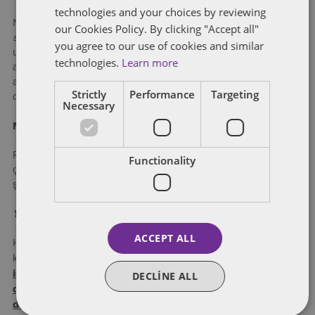
technologies and your choices by reviewing
Nihai Raporda yer almayan bir başka noktaysa, ilk
hub-and-
our Cookies Policy. By clicking "Accept all"
spoke
kararında ileride açıklanacağı ifade edilen ve sektörün
you agree to our use of cookies and similar
uzun süredir beklediği, tedarikçiler ve perakendeciler
technologies.
Learn more
arasında rekabete hassas bilgilerin değişiminde dikkate
alınması gereken kurallara ilişkin bir değerlendirmenin
Strictly
Performance
Targeting
olmayışıdır.
Necessary
Nihai Rapor Hangi Önerileri Getiriyor?
Rekabet Kurumu, Nihai Rapor’da sıraladığı yapısal sorunların
Functionality
çözümüne yönelik birtakım öneriler de sunuyor. Bunları şu
şekilde sıralayabiliriz:
Yoğunlaşmaların kontrolü
ACCEPT ALL
HTM perakendeciliği sektörüne yönelik yoğunlaşmaların
sıkı bir
kontrolü bakımından, Kurul, yoğunlaşmaları daha
incelemeye
ilgili coğrafi pazarın kimi
tabi tutmayı ve
DECLINE ALL
durumlarda mahalle veya semt düzeyine kadar
daralabileceğini
değerlendiriyor.