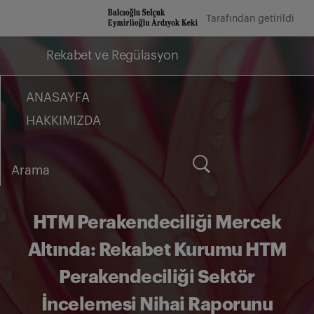
İçeriğe
Tarafından getirildi
geç
Rekabet ve Regülasyon
ANASAYFA
HAKKIMIZDA
Arama
for:
HTM Perakendeciliği Mercek
Altında: Rekabet Kurumu HTM
Perakendeciliği Sektör
İncelemesi Nihai Raporunu