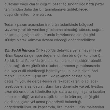
düzeyine bağlı olarak coğrafi pazar açısından ilçe bazlı pazar
tanımından daha dar bir tanımlamaya gidilebileceği
düşünülmektedir öne sürüyor.
Tedarik pazarı açısından ise, ürün tedarikinde bölgesel
ve/veya yerel bir yeniden yapılanma olmadığı sürece, coğrafi
pazarın geçmiş Rekabet Kurulu kararlarında olduğu gibi
Türkiye olarak kalmaya devam edeceği değerlendiriliyor.
Çin Seddi İhtiyacı:
Ön Rapor’da detaylıca yer almayan fakat
Nihai Rapor’da genişçe değerlendirilen bir diğer konu ise Çin
Seddi. Nihai Rapor’da özel markalı ürünlerin, sektöre yönelik
daha sağlıklı ve güçlü bir rekabet ortamının yaratılmasında
oldukça etkili olabileceği belirtiliyor. Bununla birlikte, özel
markalı ürünlere ilişkin özellikle rekabete hassas bilgi
değişimi yolu ile gerçekleşen ve rekabet karşıtı olabilecek
teşebbüsler arası davranışların kısa dönemde yüksek fiyatlar;
uzun dönemde ise tüketiciler için daha az seçim şansı (azalan
talep esnekliği) ve daha düşük kalitede ürün çeşitliliği gibi
ciddi sonuçlara yol açma potansiyeli bulunduğu
değerlendiriliyor. Bu kapsamda, özel markalı ürün imalatçıları