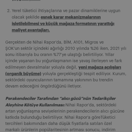
Yerel tüketici ihtiyaçlarına ve pazar dinamiklerine uygun
esnek karar mekanizmalarının
olacak şekilde
işletilebilmesi ve küçük mağaza formatının yarattığı
maliyet avantajları.
Gerçekten de Nihai Rapor’da, BİM, A101, Migros ve
ŞOK’un sektör içindeki ağırlığı 2010 yılında %26 iken, 2021 yılı
sonu itibarıyla bu oranın %77’ye ulaştığı belirtiliyor. Yıllar
içinde yaşanan bu yoğunlaşmanın ise yavaş ilerleyen ve fark
yeni mağaza açılışları
edilmeyen devralmalar yoluyla değil,
(organik büyüme)
yoluyla gerçekleştiği tespit ediliyor. Kurum,
sektördeki oyuncularının tamamına yakınının bu trendin
devam edeceğini öngördüğünü iletiyor.
Perakendeciler Tarafından “alıcı gücü”nün Tedarikçiler
Aleyhine Kötüye Kullanılması:
Nihai Rapor’da, sektördeki
artan yoğunlaşma seviyelerinin perakendecilerin alıcı gücüne
katkıda bulunduğu belirtiliyor. Nihai Rapor’a göreTüketici
tercihleri bakımından daha düşük fiyatlarla satılan özel
markalı ürünlerin popülaritesinin artması sonucu, indirim