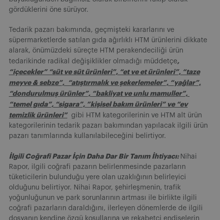
gördüklerini öne sürüyor.
Tedarik pazarı bakımında, geçmişteki kararlarını ve
süpermarketlerde satılan gıda ağırlıklı HTM ürünlerini dikkate
alarak, önümüzdeki süreçte HTM perakendeciliği ürün
,
tedarikinde radikal değişiklikler olmadığı müddetçe
“içecekler” “süt ve süt ürünleri”, “et ve et ürünleri”, “taze
meyve & sebze”, “atıştırmalık ve şekerlemeler”, “yağlar”,
“dondurulmuş ürünler”, “bakliyat ve unlu mamuller”,
“temel gıda”, “sigara”, ”kişisel bakım ürünleri” ve “ev
temizlik ürünleri”
gibi HTM kategorilerinin ve HTM alt ürün
kategorilerinin tedarik pazarı bakımından yapılacak ilgili ürün
pazarı tanımlarında kullanılabileceğini belirtiyor.
İlgili Coğrafi Pazar İçin Daha Dar Bir Tanım İhtiyacı:
Nihai
Rapor, ilgili coğrafi pazarın belirlenmesinde pazarların
tüketicilerin bulunduğu yere olan uzaklığının belirleyici
olduğunu belirtiyor. Nihai Rapor, şehirleşmenin, trafik
yoğunluğunun ve park sorunlarının artması ile birlikte ilgili
coğrafi pazarların daraldığını, ilerleyen dönemlerde de ilgili
dosyanın kendine özgü koşullarına ve rekabetçi endişelerin