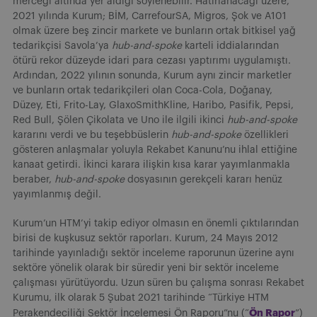
merceği altında yer aldığı söylenebilir. Hatırlanacağı üzere,
2021 yılında Kurum; BİM, CarrefourSA, Migros, Şok ve A101
olmak üzere beş zincir markete ve bunların ortak bitkisel yağ
tedarikçisi Savola’ya
hub-and-spoke
karteli iddialarından
ötürü rekor düzeyde idari para cezası yaptırımı uygulamıştı.
Ardından, 2022 yılının sonunda, Kurum aynı zincir marketler
ve bunların ortak tedarikçileri olan Coca-Cola, Doğanay,
Düzey, Eti, Frito-Lay, GlaxoSmithKline, Haribo, Pasifik, Pepsi,
Red Bull, Şölen Çikolata ve Uno ile ilgili ikinci
hub-and-spoke
kararını verdi ve bu teşebbüslerin
hub-and-spoke
özellikleri
gösteren anlaşmalar yoluyla Rekabet Kanunu’nu ihlal ettiğine
kanaat getirdi. İkinci karara ilişkin kısa karar yayımlanmakla
beraber,
hub-and-spoke
dosyasının gerekçeli kararı henüz
yayımlanmış değil.
Kurum’un HTM’yi takip ediyor olmasın en önemli çıktılarından
birisi de kuşkusuz sektör raporları. Kurum, 24 Mayıs 2012
tarihinde yayınladığı sektör inceleme raporunun üzerine aynı
sektöre yönelik olarak bir süredir yeni bir sektör inceleme
çalışması yürütüyordu. Uzun süren bu çalışma sonrası Rekabet
Kurumu, ilk olarak 5 Şubat 2021 tarihinde “Türkiye HTM
Ön Rapor
Perakendeciliği Sektör İncelemesi Ön Raporu”nu (“
”)