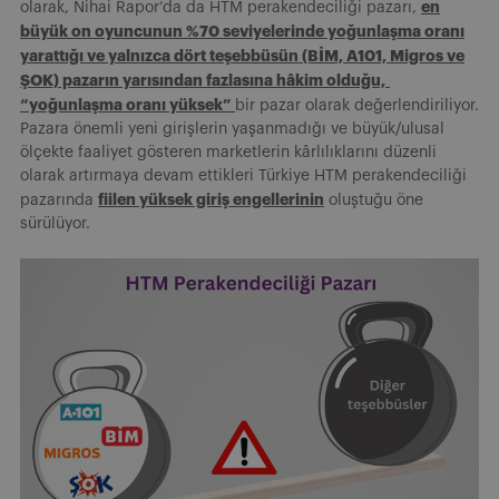
en
olarak, Nihai Rapor’da da HTM perakendeciliği pazarı,
büyük on oyuncunun %70 seviyelerinde yoğunlaşma oranı
yarattığı ve yalnızca dört teşebbüsün (BİM, A101, Migros ve
ŞOK) pazarın yarısından fazlasına hâkim olduğu,
“yoğunlaşma oranı yüksek”
bir pazar olarak değerlendiriliyor.
Pazara önemli yeni girişlerin yaşanmadığı ve büyük/ulusal
ölçekte faaliyet gösteren marketlerin kârlılıklarını düzenli
olarak artırmaya devam ettikleri Türkiye HTM perakendeciliği
fiilen yüksek giriş engellerinin
pazarında
oluştuğu öne
sürülüyor.