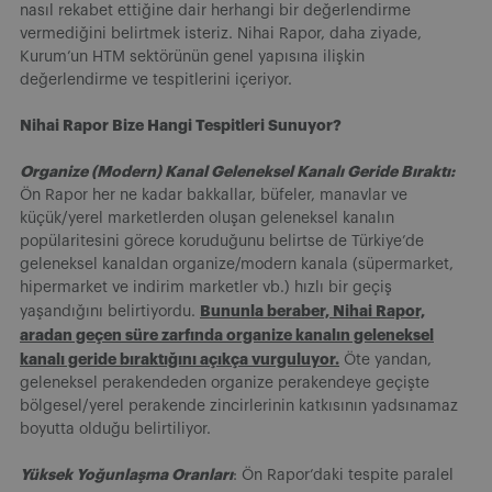
nasıl rekabet ettiğine dair herhangi bir değerlendirme
vermediğini belirtmek isteriz. Nihai Rapor, daha ziyade,
Kurum’un HTM sektörünün genel yapısına ilişkin
değerlendirme ve tespitlerini içeriyor.
Nihai Rapor Bize Hangi Tespitleri Sunuyor?
Organize (Modern) Kanal Geleneksel Kanalı Geride Bıraktı:
Ön Rapor her ne kadar bakkallar, büfeler, manavlar ve
küçük/yerel marketlerden oluşan geleneksel kanalın
popülaritesini görece koruduğunu belirtse de Türkiye’de
geleneksel kanaldan organize/modern kanala (süpermarket,
hipermarket ve indirim marketler vb.) hızlı bir geçiş
Bununla beraber, Nihai Rapor,
yaşandığını belirtiyordu.
aradan geçen süre zarfında organize kanalın geleneksel
kanalı geride bıraktığını açıkça vurguluyor.
Öte yandan,
geleneksel perakendeden organize perakendeye geçişte
bölgesel/yerel perakende zincirlerinin katkısının yadsınamaz
boyutta olduğu belirtiliyor.
Yüksek Yoğunlaşma Oranları
: Ön Rapor’daki tespite paralel