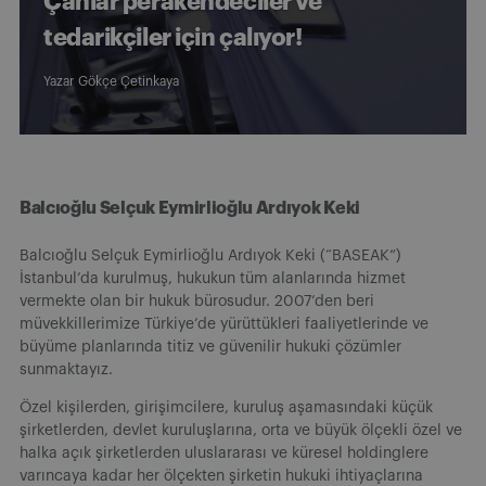
Çanlar perakendeciler ve
tedarikçiler için çalıyor!
Yazar
Gökçe Çetinkaya
Balcıoğlu Selçuk Eymirlioğlu Ardıyok Keki
Balcıoğlu Selçuk Eymirlioğlu Ardıyok Keki (“BASEAK”)
İstanbul’da kurulmuş, hukukun tüm alanlarında hizmet
vermekte olan bir hukuk bürosudur. 2007’den beri
müvekkillerimize Türkiye’de yürüttükleri faaliyetlerinde ve
büyüme planlarında titiz ve güvenilir hukuki çözümler
sunmaktayız.
Özel kişilerden, girişimcilere, kuruluş aşamasındaki küçük
şirketlerden, devlet kuruluşlarına, orta ve büyük ölçekli özel ve
halka açık şirketlerden uluslararası ve küresel holdinglere
varıncaya kadar her ölçekten şirketin hukuki ihtiyaçlarına