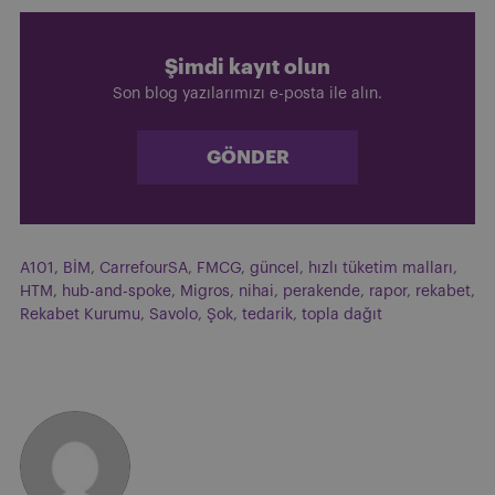
Şimdi kayıt olun
Son blog yazılarımızı e-posta ile alın.
GÖNDER
A101
,
BİM
,
CarrefourSA
,
FMCG
,
güncel
,
hızlı tüketim malları
,
HTM
,
hub-and-spoke
,
Migros
,
nihai
,
perakende
,
rapor
,
rekabet
,
Rekabet Kurumu
,
Savolo
,
Şok
,
tedarik
,
topla dağıt