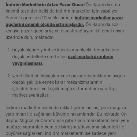
İndirim Marketlerin Artan Pazar Gücü
:
Ön Rapor’daki en
önemli tespitler belki de indirim marketler için yapılıyor.
indirim marketler pazar
Kurum’a göre son 10 yıllık süreçte
güçlerini önemli ölçüde artırmışlardır.
Ön Rapor’da söz
konusu pazar gücü artışına olanak sağlayan iki temel unsur
üzerinde durulmaktadır:
büyük ölçüde yerel ve küçük-orta ölçekli tedarikçilere
özel markalı ürünlerin
düşük bedellerle ürettirilen
yaygınlaşması
,
yerel tüketici ihtiyaçlarına ve pazar dinamiklerine uygun
olacak şekilde esnek karar mekanizmalarının
işletilebilmesi ve küçük mağaza formatının yarattığı
maliyet avantajları.
İndirim marketler özelinde dikkat çeken husus, yeni mağaza
yatırımları ile sağlanan büyüme rakamlarıdır. Bu noktada Ön
Rapor, Migros ve Carrefoursa gibi zincir marketlerin hem yeni
mağaza yatırımları hem de birleşme/devralma işlemleri ile
büyüme sağlarken; indirim marketlerin ise sadece yeni