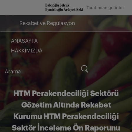
İçeriğe
Tarafından getirildi
geç
Rekabet ve Regülasyon
ANASAYFA
HAKKIMIZDA
Arama
for:
HTM Perakendeciliği Sektörü
Gözetim Altında Rekabet
Kurumu HTM Perakendeciliği
Sektör İnceleme Ön Raporunu