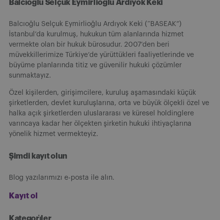
Balcıoğlu Selçuk Eymirlioğlu Ardıyok Keki
Balcıoğlu Selçuk Eymirlioğlu Ardıyok Keki (“BASEAK”)
İstanbul’da kurulmuş, hukukun tüm alanlarında hizmet
vermekte olan bir hukuk bürosudur. 2007’den beri
müvekkillerimize Türkiye’de yürüttükleri faaliyetlerinde ve
büyüme planlarında titiz ve güvenilir hukuki çözümler
sunmaktayız.
Özel kişilerden, girişimcilere, kuruluş aşamasındaki küçük
şirketlerden, devlet kuruluşlarına, orta ve büyük ölçekli özel ve
halka açık şirketlerden uluslararası ve küresel holdinglere
varıncaya kadar her ölçekten şirketin hukuki ihtiyaçlarına
yönelik hizmet vermekteyiz.
Şimdi kayıt olun
Blog yazılarımızı e-posta ile alın.
Kayıt ol
Kategori̇ler