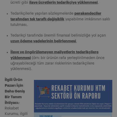
ilave ücretlerin tedarikçiye yüklenmesi
ücreti gibi
,
perakendeciler
Tedarikçilerle yapılan sözleşmelerde
tarafından tek taraflı değişiklik
yapabilme imkânının saklı
tutulması,
Tedarikçi tarafında önemli finansal belirsizliğe yol açan
uzun ödeme vadelerinin belirlenmesi
,
İlave ve öngörülemeyen maliyetlerin tedarikçilere
yüklenmesi
(örn: bir ürünün rafa yerleştirilmeden önce
uğrayabileceği tüm zarar risklerinin tedarikçilere
yüklenmesi).
İlgili Ürün
Pazarı İçin
Daha Geniş
Bir Tanım
İhtiyacı
:
Rekabet
Kurumu, ilgili