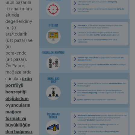
ürün pazarını
iki ana kırılım
altında
değerlendiriy
or: (i)
arz/tedarik
(üst pazar) ve
(ii)
perakende
(alt pazar).
Ön Rapor,
mağazalarda
ürün
sunulan
portföyü
benzeştiği
ölçüde tüm
oyuncuların
mağaza
formatı ve
büyüklüğün
den bağımsız