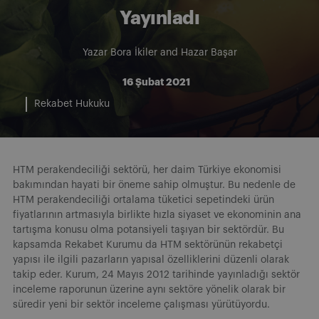
Yayınladı
Yazar
Bora İkiler
and
Hazar Başar
16 Şubat 2021
Rekabet Hukuku
HTM perakendeciliği sektörü, her daim Türkiye ekonomisi
bakımından hayati bir öneme sahip olmuştur. Bu nedenle de
HTM perakendeciliği ortalama tüketici sepetindeki ürün
fiyatlarının artmasıyla birlikte hızla siyaset ve ekonominin ana
tartışma konusu olma potansiyeli taşıyan bir sektördür. Bu
kapsamda Rekabet Kurumu da HTM sektörünün rekabetçi
yapısı ile ilgili pazarların yapısal özelliklerini düzenli olarak
takip eder. Kurum, 24 Mayıs 2012 tarihinde yayınladığı sektör
inceleme raporunun üzerine aynı sektöre yönelik olarak bir
süredir yeni bir sektör inceleme çalışması yürütüyordu.