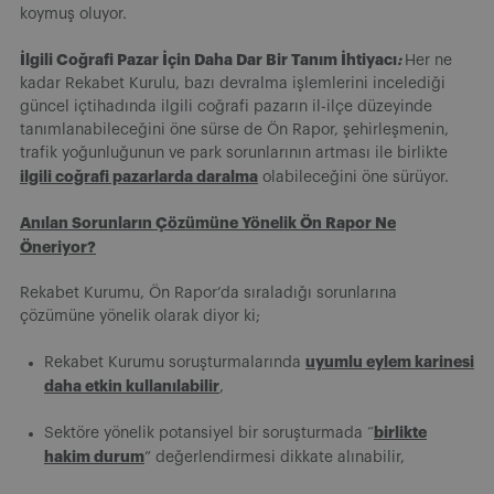
koymuş oluyor.
İlgili Coğrafi Pazar İçin Daha Dar Bir Tanım İhtiyacı
:
Her ne
kadar Rekabet Kurulu, bazı devralma işlemlerini incelediği
güncel içtihadında ilgili coğrafi pazarın il-ilçe düzeyinde
tanımlanabileceğini öne sürse de Ön Rapor, şehirleşmenin,
trafik yoğunluğunun ve park sorunlarının artması ile birlikte
ilgili coğrafi pazarlarda daralma
olabileceğini öne sürüyor.
Anılan Sorunların Çözümüne Yönelik Ön Rapor Ne
Öneriyor?
Rekabet Kurumu, Ön Rapor’da sıraladığı sorunlarına
çözümüne yönelik olarak diyor ki;
uyumlu eylem karinesi
Rekabet Kurumu soruşturmalarında
daha etkin kullanılabilir
,
birlikte
Sektöre yönelik potansiyel bir soruşturmada “
hakim durum
” değerlendirmesi dikkate alınabilir,