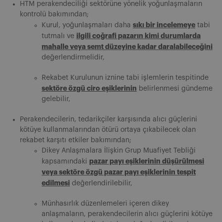
HTM perakendeciliği sektörüne yönelik yoğunlaşmaların
kontrolü bakımından;
sıkı bir incelemeye
Kurul, yoğunlaşmaları daha
tabi
ilgili coğrafi pazarın kimi durumlarda
tutmalı ve
mahalle veya semt düzeyine kadar daralabileceğini
değerlendirmelidir,
Rekabet Kurulunun iznine tabi işlemlerin tespitinde
sektöre özgü ciro eşiklerinin
belirlenmesi gündeme
gelebilir,
Perakendecilerin, tedarikçiler karşısında alıcı güçlerini
kötüye kullanmalarından ötürü ortaya çıkabilecek olan
rekabet karşıtı etkiler bakımından;
Dikey Anlaşmalara İlişkin Grup Muafiyet Tebliği
pazar payı eşiklerinin düşürülmesi
kapsamındaki
veya sektöre özgü pazar payı eşiklerinin tespit
edilmesi
değerlendirilebilir,
Münhasırlık düzenlemeleri içeren dikey
anlaşmaların, perakendecilerin alıcı güçlerini kötüye