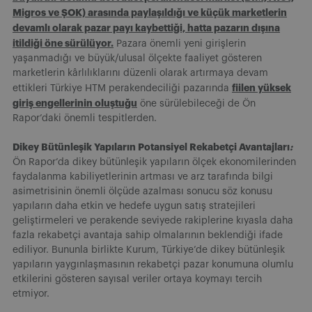
Migros ve ŞOK) arasında paylaşıldığı ve küçük marketlerin
devamlı olarak pazar payı kaybettiği, hatta pazarın dışına
itildiği öne sürülüyor.
Pazara önemli yeni girişlerin
yaşanmadığı ve büyük/ulusal ölçekte faaliyet gösteren
marketlerin kârlılıklarını düzenli olarak artırmaya devam
fiilen yüksek
ettikleri Türkiye HTM perakendeciliği pazarında
giriş engellerinin oluştuğu
öne sürülebileceği de Ön
Rapor’daki önemli tespitlerden.
Dikey Bütünleşik Yapıların Potansiyel Rekabetçi Avantajları
:
Ön Rapor’da dikey bütünleşik yapıların ölçek ekonomilerinden
faydalanma kabiliyetlerinin artması ve arz tarafında bilgi
asimetrisinin önemli ölçüde azalması sonucu söz konusu
yapıların daha etkin ve hedefe uygun satış stratejileri
geliştirmeleri ve perakende seviyede rakiplerine kıyasla daha
fazla rekabetçi avantaja sahip olmalarının beklendiği ifade
ediliyor. Bununla birlikte Kurum, Türkiye’de dikey bütünleşik
yapıların yaygınlaşmasının rekabetçi pazar konumuna olumlu
etkilerini gösteren sayısal veriler ortaya koymayı tercih
etmiyor.