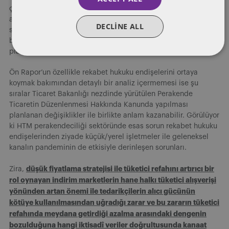
çıkmasındaki temel nedenin son dönemde indirim marketlerin
artan pazar gücü olarak tespit edilmesi özellikle sektörde
DECLINE ALL
sıklıkla karşılaşılan ve rekabetçi süreci bozduğu düşünülen
birleşme ve devralma işlemlerinin kısıtlayıcı sonuçlarının arka
planda kalması sonucunu doğuruyor.
Ön Rapor’un özellikle rekabet hukuku endişelerini ortaya
koymak bakımından detaylı bir analiz içermemesi ise şu
sıralar Ticaret Bakanlığı nezdinde yürütülen Perakende
Ticaretin Düzenlenmesi Hakkında Kanunda yapılması
planlanan değişiklikler ile birlikte anlam kazanabilir. Görülüyor
ki HTM perakendeciliği sektöründe esas sorun rekabet hukuku
endişelerinden ziyade küçük/yerel işletmeler ile geleneksel
kanalın pandeminin de etkisiyle derinleşen sorunları.
düşük fiyatlama stratejisi ile tüketici refahını artırıcı bir
Zira,
rol oynayan indirim marketlerin hane halkı tüketici alışverişi
yönünden artan önemi ile tedarikçilerin alıcı gücünün
kötüye kullanılmasından uğradığı zarar ve bu zararın tüketici
refahında meydana getirdiği azalma arasındaki dengenin
bozulduğuna hangi iktisadî veriler doğrultusunda kanaat