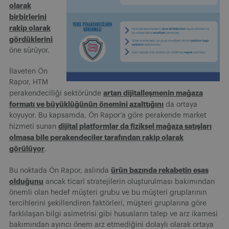
olarak
birbirlerini
rakip olarak
gördüklerini
öne sürüyor.
İlaveten Ön
Rapor, HTM
artan dijitalleşmenin mağaza
perakendeciliği sektöründe
formatı ve büyüklüğünün önemini azalttığını
da ortaya
koyuyor. Bu kapsamda, Ön Rapor’a göre perakende market
dijital platformlar da fiziksel mağaza satışları
hizmeti sunan
olmasa bile perakendeciler tarafından rakip olarak
görülüyor
.
ürün bazında rekabetin esas
Bu noktada Ön Rapor, aslında
olduğunu
ancak ticarî stratejilerin oluşturulması bakımından
önemli olan hedef müşteri grubu ve bu müşteri gruplarının
tercihlerini şekillendiren faktörleri, müşteri gruplarına göre
farklılaşan bilgi asimetrisi gibi hususların talep ve arz ikamesi
bakımından ayırıcı önem arz etmediğini dolaylı olarak ortaya