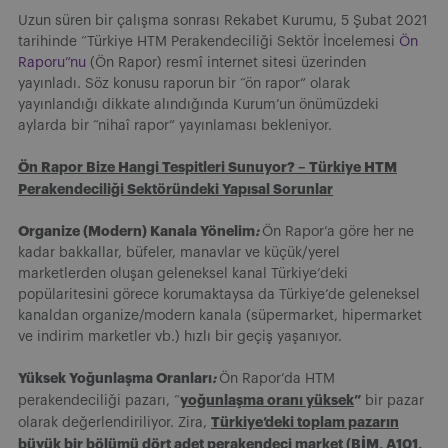
Uzun süren bir çalışma sonrası Rekabet Kurumu, 5 Şubat 2021
tarihinde “Türkiye HTM Perakendeciliği Sektör İncelemesi
Ön
Raporu”nu
(Ön Rapor) resmî internet sitesi üzerinden
yayınladı. Söz konusu raporun bir “ön rapor” olarak
yayınlandığı dikkate alındığında Kurum’un önümüzdeki
aylarda bir “nihaî rapor” yayınlaması bekleniyor.
Ön Rapor Bize Hangi Tespitleri Sunuyor? – Türkiye HTM
Perakendeciliği Sektöründeki Yapısal Sorunlar
Organize (Modern) Kanala Yönelim
:
Ön Rapor’a göre her ne
kadar bakkallar, büfeler, manavlar ve küçük/yerel
marketlerden oluşan geleneksel kanal Türkiye’deki
popülaritesini görece korumaktaysa da Türkiye’de geleneksel
kanaldan organize/modern kanala (süpermarket, hipermarket
ve indirim marketler vb.) hızlı bir geçiş yaşanıyor.
Yüksek Yoğunlaşma Oranları
:
Ön Rapor’da HTM
yoğunlaşma oranı yüksek
”
perakendeciliği pazarı, “
bir pazar
Türkiye’deki toplam pazarın
olarak değerlendiriliyor. Zira,
büyük bir bölümü dört adet perakendeci market (BİM, A101,