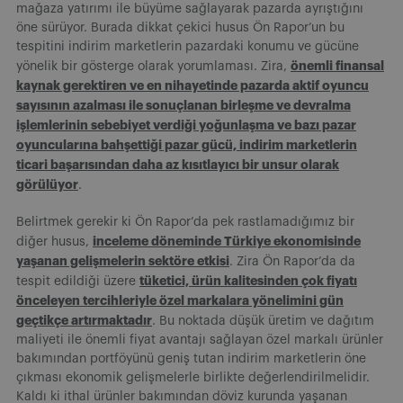
mağaza yatırımı ile büyüme sağlayarak pazarda ayrıştığını
öne sürüyor. Burada dikkat çekici husus Ön Rapor’un bu
tespitini indirim marketlerin pazardaki konumu ve gücüne
önemli finansal
yönelik bir gösterge olarak yorumlaması. Zira,
kaynak gerektiren ve en nihayetinde pazarda aktif oyuncu
sayısının azalması ile sonuçlanan birleşme ve devralma
işlemlerinin sebebiyet verdiği yoğunlaşma ve bazı pazar
oyuncularına bahşettiği pazar gücü, indirim marketlerin
ticari başarısından daha az kısıtlayıcı bir unsur olarak
görülüyor
.
Belirtmek gerekir ki Ön Rapor’da pek rastlamadığımız bir
inceleme döneminde Türkiye ekonomisinde
diğer husus,
yaşanan gelişmelerin sektöre etkisi
. Zira Ön Rapor’da da
tüketici, ürün kalitesinden çok fiyatı
tespit edildiği üzere
önceleyen tercihleriyle özel markalara yönelimini gün
geçtikçe artırmaktadır
. Bu noktada düşük üretim ve dağıtım
maliyeti ile önemli fiyat avantajı sağlayan özel markalı ürünler
bakımından portföyünü geniş tutan indirim marketlerin öne
çıkması ekonomik gelişmelerle birlikte değerlendirilmelidir.
Kaldı ki ithal ürünler bakımından döviz kurunda yaşanan