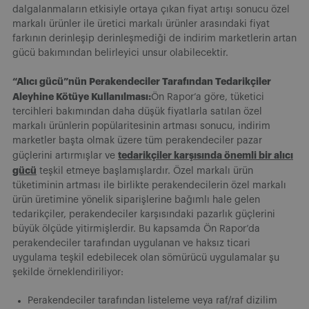
dalgalanmaların etkisiyle ortaya çıkan fiyat artışı sonucu özel
markalı ürünler ile üretici markalı ürünler arasındaki fiyat
farkının derinleşip derinleşmediği de indirim marketlerin artan
gücü bakımından belirleyici unsur olabilecektir.
“Alıcı gücü”nün Perakendeciler Tarafından Tedarikçiler
Aleyhine Kötüye Kullanılması:
Ön Rapor’a göre, tüketici
tercihleri bakımından daha düşük fiyatlarla satılan özel
markalı ürünlerin popülaritesinin artması sonucu, indirim
marketler başta olmak üzere tüm perakendeciler pazar
tedarikçiler karşısında önemli bir alıcı
güçlerini artırmışlar ve
gücü
teşkil etmeye başlamışlardır. Özel markalı ürün
tüketiminin artması ile birlikte perakendecilerin özel markalı
ürün üretimine yönelik siparişlerine bağımlı hale gelen
tedarikçiler, perakendeciler karşısındaki pazarlık güçlerini
büyük ölçüde yitirmişlerdir. Bu kapsamda Ön Rapor’da
perakendeciler tarafından uygulanan ve haksız ticari
uygulama teşkil edebilecek olan sömürücü uygulamalar şu
şekilde örneklendiriliyor:
Perakendeciler tarafından listeleme veya raf/raf dizilim