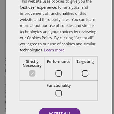
This website uses cookies to give you the
ENGLISH
Küçük-orta ölçekli ve yerel perakendecilerin büyük zincir
best user experience, for analytics, and
mağazalar karşısındaki rekabetçi konumlarının korunması
FRENCH
bakımından;
improvement of functionalities of this
Alım birlikleri teşvik edilmeli ve bireysel muafiyet
website and third party sites. You can learn
imkânından faydalandırılmalıdır,
more about our use of cookies and similar
technologies and your choices by reviewing
Yerel perakendecilerin çeşitli işbirlikleri ile özel
our Cookies Policy. By clicking "Accept all"
markalı ürün üretimine yönelmeleri teşvik edilmeli
you agree to our use of cookies and similar
ve bireysel muafiyet imkânından faydalanmaları
technologies.
Learn more
sağlanmalıdır.
Genel olarak Ön Rapor’un analitik bir yaklaşım geliştirmekten
Strictly
Performance
Targeting
Necessary
ziyade sektörün çeşitli paydaşlarının sektörün yapısal
sorunlarıyla ilgili görüşlerinden bir derleme ile tümevarımsal
nitelikte genel bir kanaat geliştirdiği görülüyor.
Functionality
Ön Rapor’un sektördeki rekabet hukuku endişelerinden ziyade
özellikle tedarikçilere yönelik alıcı gücünün kötüye
kullanılması konusuna odaklanıyor ve AB’nin Tarım ve Gıda
Tedarik Zincirinde İşletmeler Arası İlişkilerde Haksız Ticari
Uygulamalar Hakkında Direktifi doğrultusunda öneriler teklif
ACCEPT ALL
ettiği görülüyor. Bununla birlikte, sorunların ortaya