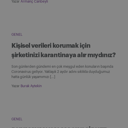
Yazar
Armanç Canbeyli
GENEL
Kişisel verileri korumak için
şirketinizi karantinaya alır mıydınız?
Son günlerden gündemi en çok meşgul eden konuların başında
Coronavirus geliyor. Yaklaşık 2 aydır adını sıklıkla duyduğumuz
hatta günlük yaşamımızı […]
Yazar
Burak Aytekin
GENEL