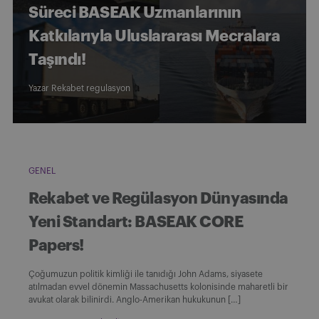
Süreci BASEAK Uzmanlarının
Katkılarıyla Uluslararası Mecralara
Taşındı!
Yazar
Rekabet regulasyon
GENEL
Rekabet ve Regülasyon Dünyasında
Yeni Standart: BASEAK CORE
Papers!
Çoğumuzun politik kimliği ile tanıdığı John Adams, siyasete
atılmadan evvel dönemin Massachusetts kolonisinde maharetli bir
avukat olarak bilinirdi. Anglo-Amerikan hukukunun […]