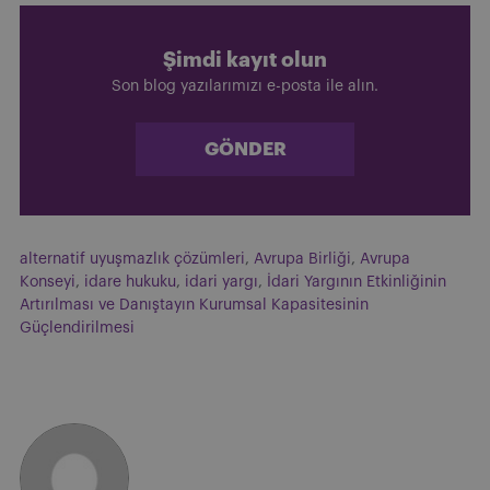
Şimdi kayıt olun
Son blog yazılarımızı e-posta ile alın.
GÖNDER
alternatif uyuşmazlık çözümleri
,
Avrupa Birliği
,
Avrupa
Konseyi
,
idare hukuku
,
idari yargı
,
İdari Yargının Etkinliğinin
Artırılması ve Danıştayın Kurumsal Kapasitesinin
Güçlendirilmesi