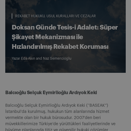
REKABET HUKUKU
USUL KURALLARI VE CEZALAR
Doksan Günde Tesis-i Adalet: Süper
Şikayet Mekanizması ile
Hızlandırılmış Rekabet Koruması
Yazar
Eda Akın
and
Naz Semercioglu
Balcıoğlu Selçuk Eymirlioğlu Ardıyok Keki
Balcıoğlu Selçuk Eymirlioğlu Ardıyok Keki (“BASEAK”)
İstanbul’da kurulmuş, hukukun tüm alanlarında hizmet
vermekte olan bir hukuk bürosudur. 2007’den beri
müvekkillerimize Türkiye’de yürüttükleri faaliyetlerinde ve
büyüme planlarında titiz ve güvenilir hukuki çözümler