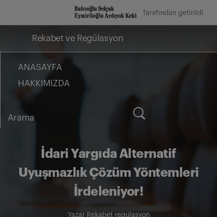
İçeriğe
Tarafından getirildi
geç
Rekabet ve Regülasyon
ANASAYFA
HAKKIMIZDA
Arama
for:
İdari Yargıda Alternatif
Uyuşmazlık Çözüm Yöntemleri
İrdeleniyor!
Yazar
Rekabet regulasyon