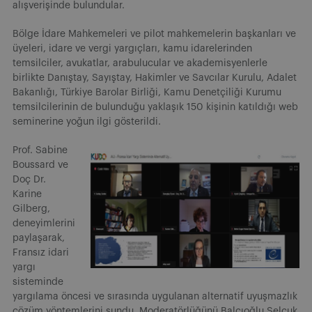
alışverişinde bulundular.
Bölge İdare Mahkemeleri ve pilot mahkemelerin başkanları ve
üyeleri, idare ve vergi yargıçları, kamu idarelerinden
temsilciler, avukatlar, arabulucular ve akademisyenlerle
birlikte Danıştay, Sayıştay, Hakimler ve Savcılar Kurulu, Adalet
Bakanlığı, Türkiye Barolar Birliği, Kamu Denetçiliği Kurumu
temsilcilerinin de bulunduğu yaklaşık 150 kişinin katıldığı web
seminerine yoğun ilgi gösterildi.
Prof. Sabine
Boussard ve
Doç Dr.
Karine
Gilberg,
deneyimlerini
paylaşarak,
Fransız idari
yargı
sisteminde
yargılama öncesi ve sırasında uygulanan alternatif uyuşmazlık
çözüm yöntemlerini sundu. Moderatörlüğünü Balcıoğlu Selçuk