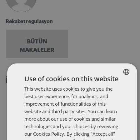
Rekabet regulasyon
BÜTÜN
MAKALELER
Use of cookies on this website
İLGILI MAKALELER
This website uses cookies to give you the
ENGLISH
best user experience, for analytics, and
FRENCH
improvement of functionalities of this
website and third party sites. You can learn
GENEL
more about our use of cookies and similar
Rakipler arası işbirliği artık
technologies and your choices by reviewing
eskisinden daha kolay!
our Cookies Policy. By clicking "Accept all"