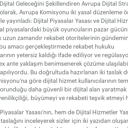
ijital Geleceğini Şekillendiren Avrupa Dijital Stra
 olarak, Avrupa Komisyonu iki yasal düzenleme ön
le yayınladı: Dijital Piyasalar Yasası ve Dijital Hi
ital piyasalardaki büyük oyuncuların pazar gücün
k uzun zamandır rekabet otoritelerinin gündemi
 bu amacı gerçekleştirmede rekabet hukuku
rının yetersiz kaldığı ifade ediliyor ve regülasy
 ex ante yaklaşım benimsenerek çözüme ulaşılabi
apılıyordu. Bu doğrultuda hazırlanan iki taslak 
syonu’na göre dijital hizmet kullanıcılarının tem
korunduğu daha güvenli bir dijital alan yaratma
enilikçiliği, büyümeyi ve rekabeti teşvik etmeyi 
 Piyasalar Yasası’nın, hem de Dijital Hizmetler Yas
aslağını inceleyerek sizler için iki yazıdan oluşan