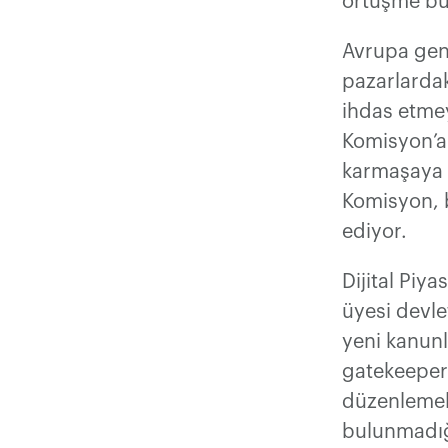
örtüşme bu
Avrupa gene
pazarlarda
ihdas etme
Komisyon’a
karmaşaya v
Komisyon, 
ediyor.
Dijital Piy
üyesi devle
yeni kanunl
gatekeeper 
düzenlemel
bulunmadığı