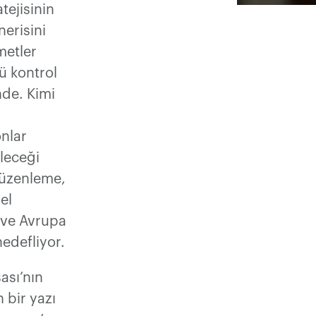
tejisinin
erisini
zmetler
ü kontrol
nde. Kimi
onlar
leceği
düzenleme,
el
k ve Avrupa
hedefliyor.
ası’nın
 bir yazı