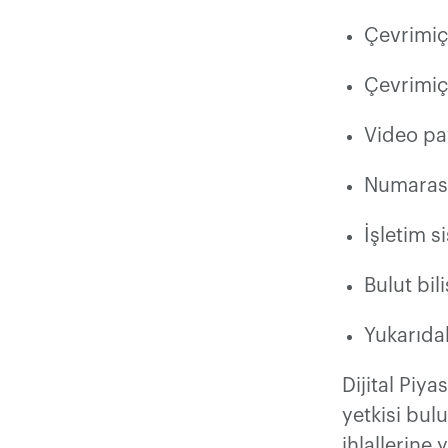
Çevrimiç
Çevrimiçi
Video pa
Numarasız
İşletim s
Bulut bil
Yukarıdak
Dijital Piy
yetkisi bul
ihlallerine 