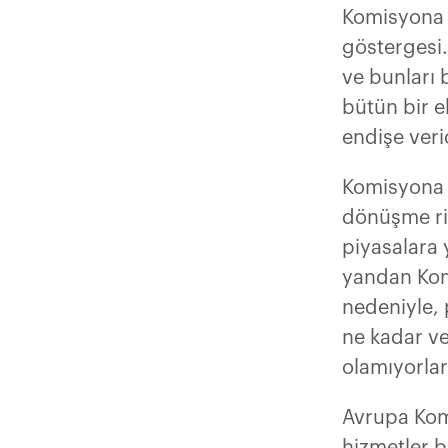
Komisyona 
göstergesi. 
ve bunları 
bütün bir e
endişe veric
Komisyona g
dönüşme risk
piyasalara 
yandan Kom
nedeniyle, 
ne kadar ve
olamıyorlar
Avrupa Kom