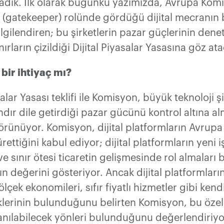
rladık. İlk olarak bugünkü yazımızda, Avrupa Ko
i (gatekeeper) rolünde gördüğü dijital mecranın
i ilgilendiren; bu şirketlerin pazar güçlerinin den
ırların çizildiği Dijital Piyasalar Yasasına göz at
bir ihtiyaç mı?
salar Yasası teklifi ile Komisyon, büyük teknoloji ş
ır dile getirdiği pazar gücünü kontrol altına a
rünüyor. Komisyon, dijital platformların Avrup
rettiğini kabul ediyor; dijital platformların yeni i
ve sınır ötesi ticaretin gelişmesinde rol almaları 
ın değerini gösteriyor. Ancak dijital platformlar
ı ölçek ekonomileri, sıfır fiyatlı hizmetler gibi kend
klerinin bulunduğunu belirten Komisyon, bu özell
anılabilecek yönleri bulunduğunu değerlendiriyo