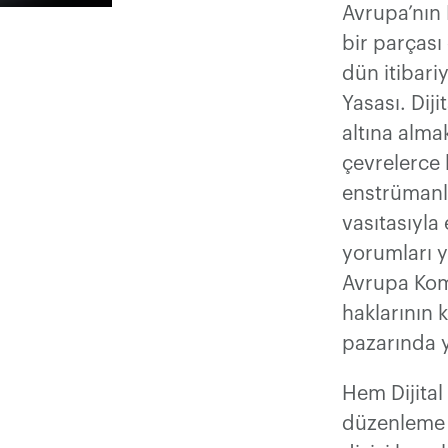
Avrupa’nın D
bir parçası
dün itibariy
Yasası. Dij
altına alma
çevrelerce
enstrümanla
vasıtasıyla
yorumları y
Avrupa Komi
haklarının 
pazarında y
Hem Dijital
düzenleme t