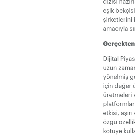
dizisi hazı
eşik bekçis
şirketlerin
amacıyla sın
Gerçekten 
Dijital Piya
uzun zamand
yönelmiş gö
için değer ü
üretmeleri 
platformlar
etkisi, aşır
özgü özelli
kötüye kull