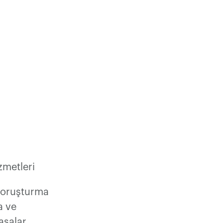
zmetleri
 soruşturma
a ve
yasalar