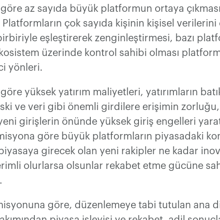
göre az sayıda büyük platformun ortaya çıkmas
Platformların çok sayıda kişinin kişisel verilerini
birbiriyle eşleştirerek zenginleştirmesi, bazı plat
kosistem üzerinde kontrol sahibi olması platform
i yönleri.
öre yüksek yatırım maliyetleri, yatırımların batı
i ve veri gibi önemli girdilere erişimin zorluğu, 
yeni girişlerin önünde yüksek giriş engelleri yara
isyona göre büyük platformların piyasadaki ko
piyasaya girecek olan yeni rakipler ne kadar inov
rimli olurlarsa olsunlar rekabet etme gücüne sa
.
isyonuna göre, düzenlemeye tabi tutulan ana dij