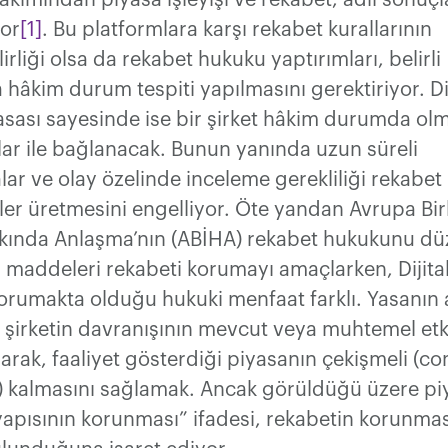
akımından piyasa işleyişi ve rekabet, adil sonuçl
or
[1]
. Bu platformlara karşı rekabet kurallarının
rliği olsa da rekabet hukuku yaptırımları, belirli
 hâkim durum tespiti yapılmasını gerektiriyor. Dij
asası sayesinde ise bir şirket hâkim durumda ol
allar ile bağlanacak. Bunun yanında uzun süreli
ar ve olay özelinde inceleme gerekliliği rekabe
ler üretmesini engelliyor. Öte yandan Avrupa Birl
akkında Anlaşma’nın (ABİHA) rekabet hukukunu d
. maddeleri rekabeti korumayı amaçlarken, Dijital
orumakta olduğu hukuki menfaat farklı. Yasanın
 şirketin davranışının mevcut veya muhtemel etk
arak, faaliyet gösterdiği piyasanın çekişmeli (co
ir) kalmasını sağlamak. Ancak görüldüğü üzere p
yapısının korunması” ifadesi, rekabetin korunması