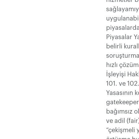
hizmetler b
sağlayamıy
uygulanabili
piyasalarda
Piyasalar Y
belirli kur
soruşturmal
hızlı çözüm
İşleyişi H
101. ve 102
Yasasının k
gatekeeper
bağımsız ol
ve adil (fa
“çekişmeli 