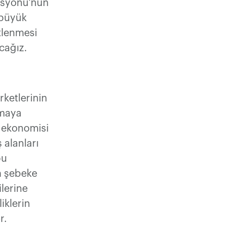
misyonu’nun
 büyük
etlenmesi
acağız.
irketlerinin
lmaya
a ekonomisi
ş alanları
bu
ın şebeke
ilerine
iklerin
r.