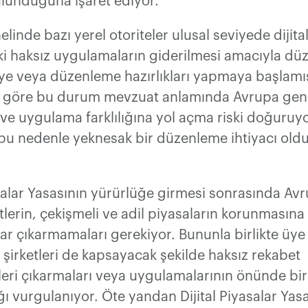
lunduğuna işaret ediyor.
linde bazı yerel otoriteler ulusal seviyede dijita
ki haksız uygulamaların giderilmesi amacıyla dü
ye veya düzenleme hazırlıkları yapmaya başlamış
 göre bu durum mevzuat anlamında Avrupa gene
e uygulama farklılığına yol açma riski doğuruyo
bu nedenle yeknesak bir düzenleme ihtiyacı old
asalar Yasasının yürürlüğe girmesi sonrasında Avru
tlerin, çekişmeli ve adil piyasaların korunmasına
ar çıkarmamaları gerekiyor. Bununla birlikte üye 
şirketleri de kapsayacak şekilde haksız rekabet
eri çıkarmaları veya uygulamalarının önünde bir
 vurgulanıyor. Öte yandan Dijital Piyasalar Yas