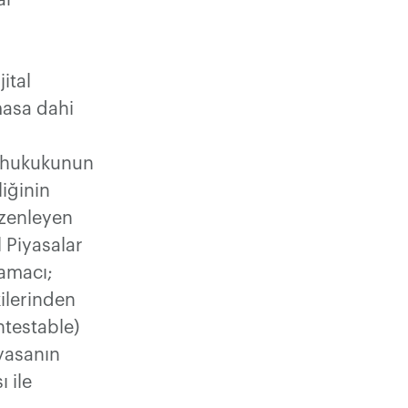
ar
ital
masa dahi
t hukukunun
iğinin
üzenleyen
 Piyasalar
 amacı;
ilerinden
ntestable)
iyasanın
 ile