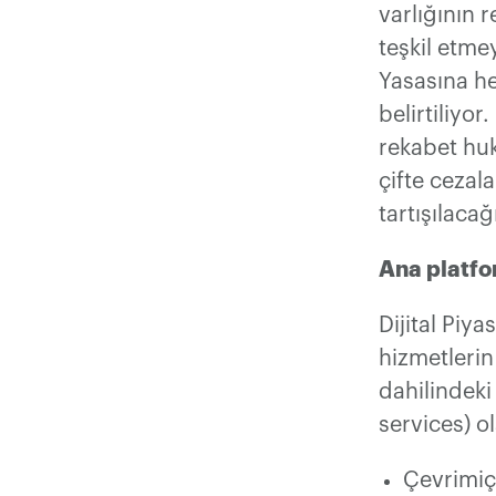
varlığının 
teşkil etme
Yasasına he
belirtiliyo
rekabet huk
çifte cezal
tartışılaca
Ana platfo
Dijital Piya
hizmetleri
dahilindeki
services) o
Çevrimiçi