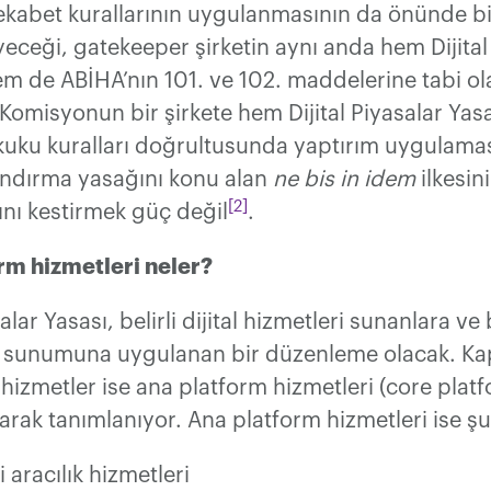
rekabet kurallarının uygulanmasının da önünde b
yeceği, gatekeeper şirketin aynı anda hem Dijital
m de ABİHA’nın 101. ve 102. maddelerine tabi ol
r. Komisyonun bir şirkete hem Dijital Piyasalar Ya
uku kuralları doğrultusunda yaptırım uygulamas
andırma yasağını konu alan
ne bis in idem
ilkesin
[2]
ğını kestirmek güç değil
.
rm hizmetleri neler?
salar Yasası, belirli dijital hizmetleri sunanlara ve
n sunumuna uygulanan bir düzenleme olacak. K
 hizmetler ise ana platform hizmetleri (core plat
larak tanımlanıyor. Ana platform hizmetleri ise şu
 aracılık hizmetleri