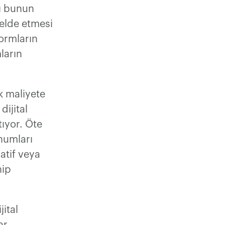
ı bunun
 elde etmesi
formların
ların
k maliyete
dijital
tıyor. Öte
numları
atif veya
hip
ital