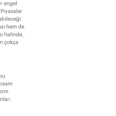
ir engel
 Piyasalar
abileceği
sası hem de
ı halinde,
in çokça
 bu
apsam
form
nlar: