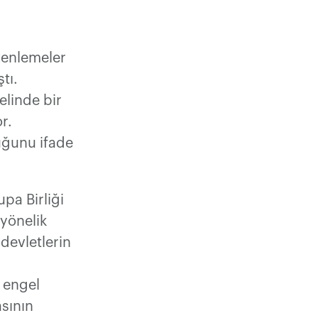
l
zenlemeler
tı.
linde bir
r.
uğunu ifade
pa Birliği
 yönelik
devletlerin
 engel
asının