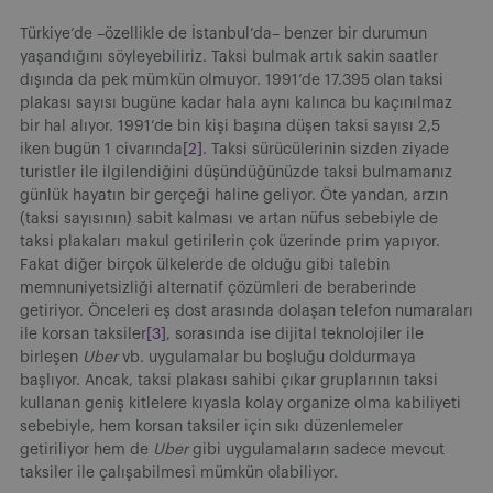
Türkiye’de –özellikle de İstanbul’da– benzer bir durumun
yaşandığını söyleyebiliriz. Taksi bulmak artık sakin saatler
dışında da pek mümkün olmuyor. 1991’de 17.395 olan taksi
plakası sayısı bugüne kadar hala aynı kalınca bu kaçınılmaz
bir hal alıyor. 1991’de bin kişi başına düşen taksi sayısı 2,5
iken bugün 1 civarında
[2]
. Taksi sürücülerinin sizden ziyade
turistler ile ilgilendiğini düşündüğünüzde taksi bulmamanız
günlük hayatın bir gerçeği haline geliyor. Öte yandan, arzın
(taksi sayısının) sabit kalması ve artan nüfus sebebiyle de
taksi plakaları makul getirilerin çok üzerinde prim yapıyor.
Fakat diğer birçok ülkelerde de olduğu gibi talebin
memnuniyetsizliği alternatif çözümleri de beraberinde
getiriyor. Önceleri eş dost arasında dolaşan telefon numaraları
ile korsan taksiler
[3]
, sorasında ise dijital teknolojiler ile
birleşen
Uber
vb. uygulamalar bu boşluğu doldurmaya
başlıyor. Ancak, taksi plakası sahibi çıkar gruplarının taksi
kullanan geniş kitlelere kıyasla kolay organize olma kabiliyeti
sebebiyle, hem korsan taksiler için sıkı düzenlemeler
getiriliyor hem de
Uber
gibi uygulamaların sadece mevcut
taksiler ile çalışabilmesi mümkün olabiliyor.