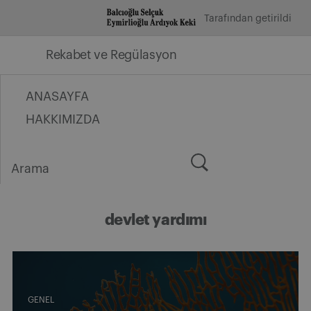
İçeriğe
Tarafından getirildi
geç
Rekabet ve Regülasyon
ANASAYFA
HAKKIMIZDA
Arama
for:
devlet yardımı
GENEL