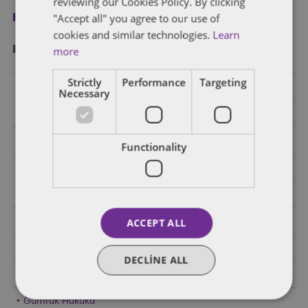
reviewing our Cookies Policy. By clicking
"Accept all" you agree to our use of
Kayıt ol
cookies and similar technologies.
Learn
Kategori̇ler
more
Strictly
Performance
Targeting
Bankacılık
Necessary
Birleşme ve Devralma ve Ortak Girişim
Diğer Endüstriler
Functionality
E-Ticaret
Elektrikli Araçlar
Enerji
ACCEPT ALL
Finansal Regülasyon
DECLINE ALL
Genel
Gümrük Hukuku