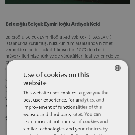
Balcıoğlu Selçuk Eymirlioğlu Ardıyok Keki
Balcıoğlu Selçuk Eymirlioğlu Ardıyok Keki (“BASEAK”)
İstanbul’da kurulmuş, hukukun tüm alanlarında hizmet
vermekte olan bir hukuk bürosudur. 2007’den beri
müvekkillerimize Türkiye’de yürüttükleri faaliyetlerinde ve
büyüme planlarında titiz ve güvenilir hukuki çözümler
sunmaktayız.
Use of cookies on this
Özel kişilerden, girişimcilere, kuruluş aşamasındaki küçük
website
ENGLISH
şirketlerden, devlet kuruluşlarına, orta ve büyük ölçekli özel ve
This website uses cookies to give you the
halka açık şirketlerden uluslararası ve küresel holdinglere
FRENCH
varıncaya kadar her ölçekten şirketin hukuki ihtiyaçlarına
best user experience, for analytics, and
yönelik hizmet vermekteyiz.
improvement of functionalities of this
website and third party sites. You can
Şimdi kayıt olun
learn more about our use of cookies and
similar technologies and your choices by
Blog yazılarımızı e-posta ile alın.