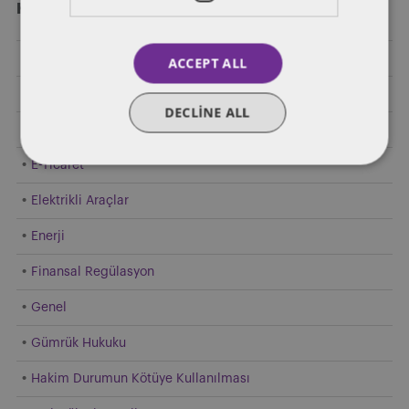
Kategori̇ler
Bankacılık
ACCEPT ALL
Birleşme ve Devralma ve Ortak Girişim
DECLINE ALL
Diğer Endüstriler
E-Ticaret
Elektrikli Araçlar
Enerji
Finansal Regülasyon
Genel
Gümrük Hukuku
Hakim Durumun Kötüye Kullanılması