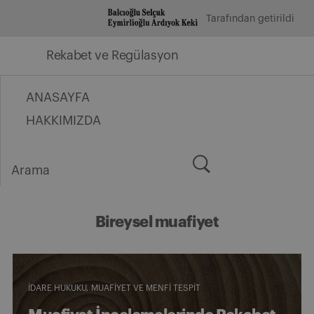
İçeriğe
Tarafından getirildi
geç
Rekabet ve Regülasyon
ANASAYFA
HAKKIMIZDA
Arama
for:
Bireysel muafiyet
İDARE HUKUKU
MUAFIYET VE MENFI TESPIT