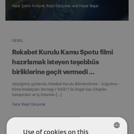
Yazar
Şahin Ardıyok
,
Reşit Gürpınar
, and
Hazar Başar
GENEL
Rekabet Kurulu Kamu Spotu filmi
hazırlamak isteyen teşebbüs
birliklerine geçit vermedi …
Geçtiğimiz günlerde, Rekabet Kurulu İklimlendirme – Soğutma –
Klima İmalatçıları Derneği (“İSKİD”) ile Doğal Gaz Cihazları
Sanayicileri ve İş Adamları […]
Yazar
Reşit Gürpınar
Use of cookies on this