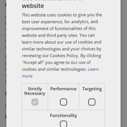
website
Balcıoğlu Selçuk Eymirlioğlu Ardıyok Keki
ENGLISH
This website uses cookies to give you the
FRENCH
Balcıoğlu Selçuk Eymirlioğlu Ardıyok Keki (“BASEAK”)
best user experience, for analytics, and
İstanbul’da kurulmuş, hukukun tüm alanlarında hizmet
improvement of functionalities of this
vermekte olan bir hukuk bürosudur. 2007’den beri
website and third party sites. You can
müvekkillerimize Türkiye’de yürüttükleri faaliyetlerinde ve
learn more about our use of cookies and
büyüme planlarında titiz ve güvenilir hukuki çözümler
sunmaktayız.
similar technologies and your choices by
reviewing our Cookies Policy. By clicking
Özel kişilerden, girişimcilere, kuruluş aşamasındaki küçük
"Accept all" you agree to our use of
şirketlerden, devlet kuruluşlarına, orta ve büyük ölçekli özel ve
cookies and similar technologies.
Learn
halka açık şirketlerden uluslararası ve küresel holdinglere
more
varıncaya kadar her ölçekten şirketin hukuki ihtiyaçlarına
yönelik hizmet vermekteyiz.
Strictly
Performance
Targeting
Necessary
Şimdi kayıt olun
Blog yazılarımızı e-posta ile alın.
Functionality
Kayıt ol