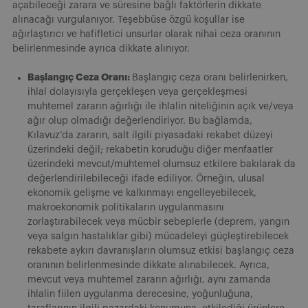
açabileceği zarara ve süresine bağlı faktörlerin dikkate
alınacağı vurgulanıyor. Teşebbüse özgü koşullar ise
ağırlaştırıcı ve hafifletici unsurlar olarak nihai ceza oranının
belirlenmesinde ayrıca dikkate alınıyor.
Başlangıç Ceza Oranı:
Başlangıç ceza oranı belirlenirken,
ihlal dolayısıyla gerçekleşen veya gerçekleşmesi
muhtemel zararın ağırlığı ile ihlalin niteliğinin açık ve/veya
ağır olup olmadığı değerlendiriyor. Bu bağlamda,
Kılavuz’da zararın, salt ilgili piyasadaki rekabet düzeyi
üzerindeki değil; rekabetin koruduğu diğer menfaatler
üzerindeki mevcut/muhtemel olumsuz etkilere bakılarak da
değerlendirilebileceği ifade ediliyor. Örneğin, ulusal
ekonomik gelişme ve kalkınmayı engelleyebilecek,
makroekonomik politikaların uygulanmasını
zorlaştırabilecek veya mücbir sebeplerle (deprem, yangın
veya salgın hastalıklar gibi) mücadeleyi güçleştirebilecek
rekabete aykırı davranışların olumsuz etkisi başlangıç ceza
oranının belirlenmesinde dikkate alınabilecek. Ayrıca,
mevcut veya muhtemel zararın ağırlığı, aynı zamanda
ihlalin fiilen uygulanma derecesine, yoğunluğuna,