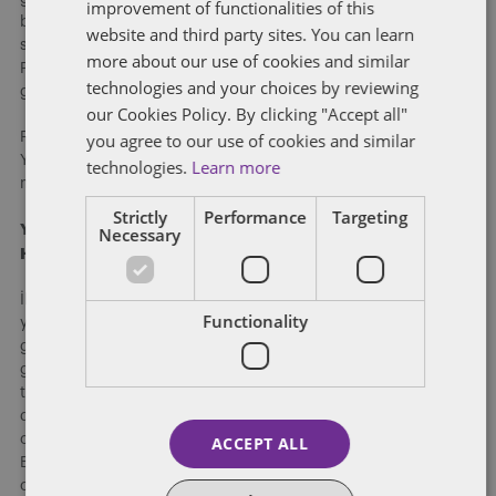
improvement of functionalities of this
bu mümkün olmazsa, nihai karar tarihine en yakın mali yıl
website and third party sites. You can learn
sonunda oluşan gayri safi gelir esas alınarak hesaplanıyor.
more about our use of cookies and similar
Para cezası ise teşebbüsün yıllık gayri safi gelirin %10’unu
technologies and your choices by reviewing
geçemeyecek ve aşan para cezaları, %10’a indirilecek.
our Cookies Policy. By clicking "Accept all"
Pişmanlık veya uzlaşma başvurusu halinde ise, bu indirimler
you agree to our use of cookies and similar
Yönetmelik hükümleri uyarınca belirlenen idari para cezası
technologies.
Learn more
miktarına uygulanacak.
Strictly
Performance
Targeting
Yöneticilere ve Çalışanlara Uygulanacak Para Cezaları
Necessary
Hakkında Bilinmesi Gerekenler
İhlalde belirleyici etkisi olduğu tespit edilen bir teşebbüsün
Functionality
yöneticilerine/çalışanlarına uygulanan para cezası %5’i
geçemezken, bunun bir alt sınırı bulunmamakta. Kılavuz’a
göre, yöneticilere/çalışanlara idari para cezası verilmesi,
teşebbüse karşı yaptırımların yetersiz kalabileceği
durumlarda bireysel sorumlulukların yüklenmesine şeklinde
caydırıcılık amacının tesisine yönelik bir politikayı yansıtıyor.
ACCEPT ALL
Bu durum, yöneticilerin/çalışanların rekabet ihlalinin
oluşturulması ve sürdürülmesindeki rol ve etkilerinin dikkate