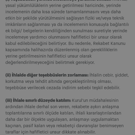
yasal yükümlülüklerin yerine getirilmesi haricinde, yerinde
incelemenin daha kısa sürede tamamlanmasını veya daha
etkin bir şekilde yürütülmesini sağlayan fiziki ve/veya teknik
imkânların sağlanması ya da incelemenin konusuyla bağlantılı
ek bilgi/ belgelerin kendiliğinden sunulması suretiyle yerinde
incelemeye yardımcı olunmasını hafifletici bir unsur olarak
kabul edilebileceğini belirtiyor. Bu nedenle, Rekabet Kanunu
kapsamında halihazırda düzenlenmiş olan gerekliliklerin
yerine getirilmesinin hafifletici unsur olarak
değerlendirilmeyeceğini belirtmek gerekiyor.
(ii) İhlalde diğer teşebbüslerin zorlaması:
İhlalin cebir, şiddet,
korkutma veya tehdit altında gerçekleştirilmiş olması,
teşebbüse verilecek cezada indirim sebebi teşkil edebilir.
(iii) İhlale sınırlı düzeyde katılım:
Kurul’un müdahalesinin
ardından ihlale derhal son veren, rekabete aykırı anlaşma
toplantılarına sınırlı ölçüde katılan, ihlali kararlaştırılandan
daha dar bir ölçekte uygulayan, anlaşmayı uygulamaktan
kaçınan, pasif kalan veya rekabetçi davranışlar benimseyen
taraflar için hafifletici unsur dikkate alınabilir.