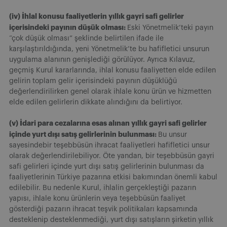
(iv) İhlal konusu faaliyetlerin yıllık gayri safi gelirler
içerisindeki payının düşük olması:
Eski Yönetmelik’teki payın
“çok düşük olması” şeklinde belirtilen ifade ile
karşılaştırıldığında, yeni Yönetmelik’te bu hafifletici unsurun
uygulama alanının genişlediği görülüyor. Ayrıca Kılavuz,
geçmiş Kurul kararlarında, ihlal konusu faaliyetten elde edilen
gelirin toplam gelir içerisindeki payının düşüklüğü
değerlendirilirken genel olarak ihlale konu ürün ve hizmetten
elde edilen gelirlerin dikkate alındığını da belirtiyor.
(v) İdari para cezalarına esas alınan yıllık gayri safi gelirler
içinde yurt dışı satış gelirlerinin bulunması:
Bu unsur
sayesindebir teşebbüsün ihracat faaliyetleri hafifletici unsur
olarak değerlendirilebiliyor. Öte yandan, bir teşebbüsün gayri
safi gelirleri içinde yurt dışı satış gelirlerinin bulunması da
faaliyetlerinin Türkiye pazarına etkisi bakımından önemli kabul
edilebilir. Bu nedenle Kurul, ihlalin gerçekleştiği pazarın
yapısı, ihlale konu ürünlerin veya teşebbüsün faaliyet
gösterdiği pazarın ihracat teşvik politikaları kapsamında
desteklenip desteklenmediği, yurt dışı satışların şirketin yıllık