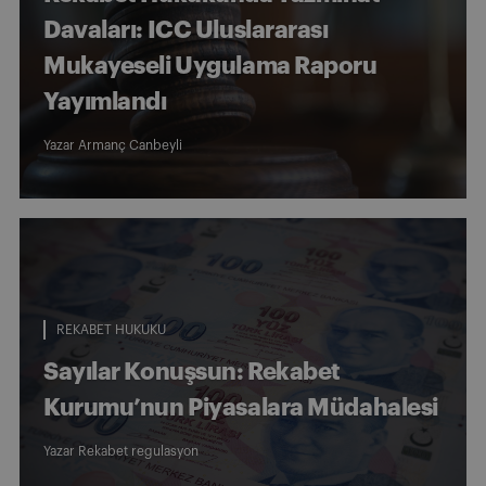
Davaları: ICC Uluslararası
Mukayeseli Uygulama Raporu
Yayımlandı
Yazar
Armanç Canbeyli
REKABET HUKUKU
Sayılar Konuşsun: Rekabet
Kurumu’nun Piyasalara Müdahalesi
Yazar
Rekabet regulasyon