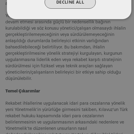
DECLINE ALL
alınmasına olanak tanıyor.
Yönetici/çalışanın eylemleri ile ihlalin gerçekleşmesi veya
devam etmesi arasında güçlü bir nedensellik bağının
kurulabildiği ve söz konusu yönetici/çalışan olmasaydı ihlalin
gerçekleştirilemeyeceğinin veya sürdürülemeyeceğinin
anlaşıldığı durumlarda belirleyici etkinin varlığından
bahsedilebileceği belirtiliyor. Bu bakımdan, ihlalin
gerçekleştirilmesine yönelik stratejiyi kurgulayan, kurgunun
uygulanmasına liderlik eden veya rekabet karşıtı stratejinin
sürdürülmesi için fiziksel veya teknik araçları sağlayan
yöneticilerin/çalışanların belirleyici bir etkiye sahip olduğu
düşünülebilir.
Temel Çıkarımlar
Rekabet ihlallerine uygulanacak idari para cezalarına yönelik
yeni Yönetmelik’in yürürlüğe girmesini takiben, Kılavuz’un Türk
rekabet hukuku kapsamında idari para cezalarının
belirlenmesinin ve uygulanmasının arkasındaki nedenlere ve
Yönetmelik’te düzenlenen unsurların nasıl