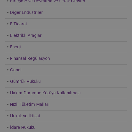
Birleşme ve Devralma ve Ortak Girişim
Diğer Endüstriler
E-Ticaret
Elektrikli Araçlar
Enerji
Finansal Regülasyon
Genel
Gümrük Hukuku
Hakim Durumun Kötüye Kullanılması
Hızlı Tüketim Malları
Hukuk ve İktisat
İdare Hukuku