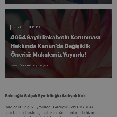
REKABET HUKUKU
4054 Sayılı Rekabetin Korunması
Hakkında Kanun’da Değişiklik
Önerisi: Makalemiz Yayında!
Yazar
Rekabet regulasyon
Balcıoğlu Selçuk Eymirlioğlu Ardıyok Keki
Balcıoğlu Selçuk Eymirlioğlu Ardıyok Keki (“BASEAK”)
İstanbul’da kurulmuş, hukukun tüm alanlarında hizmet