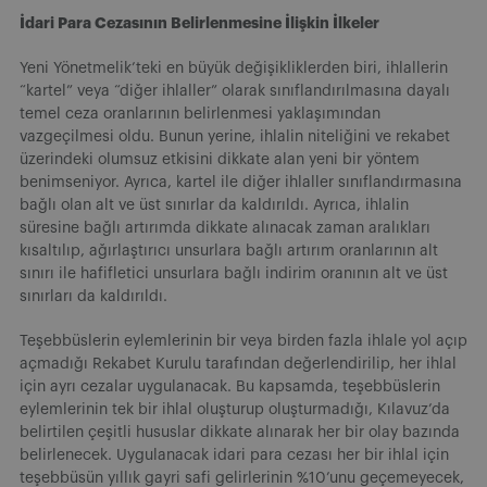
İdari Para Cezasının Belirlenmesine İlişkin İlkeler
Yeni Yönetmelik’teki en büyük değişikliklerden biri, ihlallerin
“kartel” veya “diğer ihlaller” olarak sınıflandırılmasına dayalı
temel ceza oranlarının belirlenmesi yaklaşımından
vazgeçilmesi oldu. Bunun yerine, ihlalin niteliğini ve rekabet
üzerindeki olumsuz etkisini dikkate alan yeni bir yöntem
benimseniyor. Ayrıca, kartel ile diğer ihlaller sınıflandırmasına
bağlı olan alt ve üst sınırlar da kaldırıldı. Ayrıca, ihlalin
süresine bağlı artırımda dikkate alınacak zaman aralıkları
kısaltılıp, ağırlaştırıcı unsurlara bağlı artırım oranlarının alt
sınırı ile hafifletici unsurlara bağlı indirim oranının alt ve üst
sınırları da kaldırıldı.
Teşebbüslerin eylemlerinin bir veya birden fazla ihlale yol açıp
açmadığı Rekabet Kurulu tarafından değerlendirilip, her ihlal
için ayrı cezalar uygulanacak. Bu kapsamda, teşebbüslerin
eylemlerinin tek bir ihlal oluşturup oluşturmadığı, Kılavuz’da
belirtilen çeşitli hususlar dikkate alınarak her bir olay bazında
belirlenecek. Uygulanacak idari para cezası her bir ihlal için
teşebbüsün yıllık gayri safi gelirlerinin %10’unu geçemeyecek,