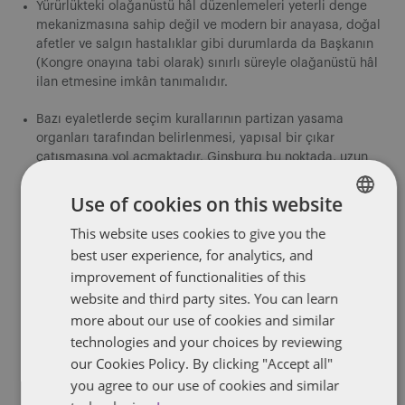
Yürürlükteki olağanüstü hâl düzenlemeleri yeterli denge
mekanizmasına sahip değil ve modern bir anayasa, doğal
afetler ve salgın hastalıklar gibi durumlarda da Başkanın
(Kongre onayına tabi olarak) sınırlı süreyle olağanüstü hâl
ilan etmesine imkân tanımalıdır.
Bazı eyaletlerde seçim kurallarının partizan yasama
organları tarafından belirlenmesi, yapısal bir çıkar
çatışmasına yol açmaktadır. Ginsburg bu noktada, uzun
yıllardır belirli bir partinin lehine işleyen, kurumsallaşmış
bir meclis yapısı olan Wisconsin eyaletini bu sorunun en
Use of cookies on this website
belirgin örneklerinden biri olarak nitelendiriyor.
This website uses cookies to give you the
ENGLISH
ABD’de muhalefet güvencesi bulunmamaktadır.
best user experience, for analytics, and
FRENCH
“
Filibuster
” (mecliste konuşarak oylamayı engelleme) gibi
improvement of functionalities of this
uygulamalar yalnızca teamüle dayalıdır; yapısal bir koruma
website and third party sites. You can learn
mekanizması değildir ve kolaylıkla kaldırılabilir.
more about our use of cookies and similar
technologies and your choices by reviewing
Azil (
impeachment
) mekanizması, başkanlar söz konusu
our Cookies Policy. By clicking "Accept all"
olduğunda, işlevsiz kalmaktadır.
you agree to our use of cookies and similar
Trump dönemine ait dokunulmazlık kararları, eski