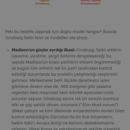
Peki bu hedefe ulaşmak için doğru model hangisi? Burada
Ginsburg farklı teori ve modelleri ele alıyor:
Madison’un güçler ayrılığı ilkesi:
Ginsburg, farklı erklerin
(yasama, yürütme, yargı) birbirini dengeleyeceği bu
yapıda Madison’un siyasi partilerin etkisini öngöremediği
ve bugün tüm erklerin tek bir parti tarafından kontrol
edildiği durumlarda bu modelin çalışmadığı eleştirisini
getiriyor. Mahkemeler belli ölçüde denetleyici işlev
görmeye devam etse de, ABD Kongresi gibi yasama
organları hem meşruiyet hem etkinlik açısından ciddi
sorunlar yaşıyor. Ginsburg ayrıca tek bir bireyin orantısız
etki ve güç sahibi olması sorununa (“
Elon Musk sorunu
”)
dikkat çekiyor ve kimi ülkelerde milyarderlerin devleti fiilen
kontrol edebildiğini Gürcistan’da bir Rus milyarderin,
halkın %80’i Avrupa Birliği’ne katılımı desteklemesine
rağmen, ülkeyi Rusya’ya yakınlaştıracak şekilde yönettiği