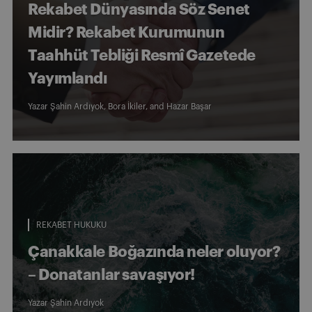
Rekabet Dünyasında Söz Senet
Midir? Rekabet Kurumunun
Taahhüt Tebliği Resmî Gazetede
Yayımlandı
Yazar
Şahin Ardıyok
,
Bora İkiler
, and
Hazar Başar
REKABET HUKUKU
Çanakkale Boğazında neler oluyor?
– Donatanlar savaşıyor!
Yazar
Şahin Ardıyok