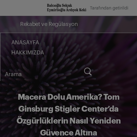
İçeriğe
Tarafından getirildi
geç
Rekabet ve Regülasyon
ANASAYFA
HAKKIMIZDA
Arama
for:
Macera Dolu Amerika? Tom
Ginsburg Stigler Center’da
Özgürlüklerin Nasıl Yeniden
Güvence Altına