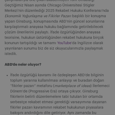
Geçtiğimiz Nisan ayında Chicago Üniversitesi Stigler
Merkezi’nin düzenlediği 2025 Rekabet Hukuku Konferansı’nda
Ekonomik Yoğunlaşma ve Fikirler Pazarı
başlıklı bir konuşma
yapan Ginsburg, konuşmasında ABD’nin güncel sorunlarına
karşılaştırmalı anayasa hukuku bağlamında getirilebilecek
çözüm önerilerini paylaştı. İfade özgürlüğünden anayasa
teorisine, hukukun üstünlüğünden rekabet hukukuna birçok
konunun tartışıldığı ve tamamı
YouTube
’da İngilizce olarak
yayınlanan sunumu biz de siz okuyucularımızla paylaşmak
istedik.
ABD’de neler oluyor?
İfade özgürlüğü kavramı ile özdeşleşen ABD’de bilginin
toplum yararına kullanılması anlayışı ve buradan doğan
“fikirler pazarı” metaforu (
marketplace of ideas
) İlerlemeci
Dönem’de (Progressive Era) ortaya çıkıyor. Ginsburg
fikirlerin belirli düzenlemelere tabi tutulan bir ortamda
serbestçe rekabet etmesi gerektiği varsayımına dayanan
fikirler pazarı kavramının rekabet hukukunun piyasalara
bakışını andırdığını dile getiriyor. Aynı zamanda bu