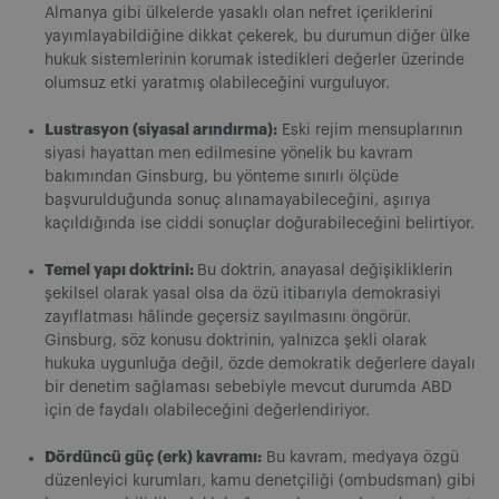
Almanya gibi ülkelerde yasaklı olan nefret içeriklerini
yayımlayabildiğine dikkat çekerek, bu durumun diğer ülke
hukuk sistemlerinin korumak istedikleri değerler üzerinde
olumsuz etki yaratmış olabileceğini vurguluyor.
Lustrasyon (siyasal arındırma):
Eski rejim mensuplarının
siyasi hayattan men edilmesine yönelik bu kavram
bakımından Ginsburg, bu yönteme sınırlı ölçüde
başvurulduğunda sonuç alınamayabileceğini, aşırıya
kaçıldığında ise ciddi sonuçlar doğurabileceğini belirtiyor.
Temel yapı doktrini:
Bu doktrin, anayasal değişikliklerin
şekilsel olarak yasal olsa da özü itibarıyla demokrasiyi
zayıflatması hâlinde geçersiz sayılmasını öngörür.
Ginsburg, söz konusu doktrinin, yalnızca şekli olarak
hukuka uygunluğa değil, özde demokratik değerlere dayalı
bir denetim sağlaması sebebiyle mevcut durumda ABD
için de faydalı olabileceğini değerlendiriyor.
Dördüncü güç (erk) kavramı:
Bu kavram, medyaya özgü
düzenleyici kurumları, kamu denetçiliği (ombudsman) gibi