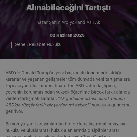
Alınabileceğini Tartıştı
Yazar
Şahin Ardıyok
and
Aslı Ak
02 Haziran 2025
Genel
Rekabet Hukuku
ABD’de Donald Trump’ın yeni başkanlık döneminde aldığı
kararlar ve yaşanan gelişmeler tüm dünyada yeni tartışmalara
kapı açıyor. Uluslararası ticaretten ABD vatandaşlığına,
çevrenin korunmasından yüksek öğrenime birçok farklı alanda
verilen tartışmalı kararlar, “
Özgürlükler ülkesi olarak bilinen
ABD’de rüzgâr farklı bir yerden mi esiyor?
” sorusunu gündeme
getiriyor.
Bu soruya yanıt arayanlardan biri de karşılaştırmalı anayasa
hukuku ve uluslararası hukuk alanlarında disiplinler arası
çalışmalarıyla öne çıkan akademisyen Tom Ginsburg.