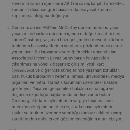
kavramın zaman içerisinde ABD’de savaş karşıtı hareketler,
komünist düşünce gibi hususlar da anayasal koruma
kapsamına aldığına değiniyor.
Günümüzde ise ABD’nin McCarthy döneminden bu yana
yaşanan en baskıcı dönemin içinde olduğu kanaatini ileri
süren Ginsburg, yaşanan bazı gelişmeleri mevcut iktidarın
toplumun hassasiyetlerinin sınırlarını gözlemlemesi olarak
yorumluyor. Bu kapsamda verdiği örnekler arasında ise
Associated Press’in Beyaz Saray basın havuzundan
çıkarılmasına yönelik başarısız girişim, yeşil kart
(
greencard
) ve diğer vize süreçlerinde yaşanan zorluklar,
bazı hukuk bürolarının hedef alınması, üniversiteler, medya
organları ve hatta istatistik kurumları üzerindeki baskıyı
gösteriyor. Yaşanan gelişmeleri hukukun üstünlüğü ve
düşünce özgürlüğü bağlamında endişe verici bulan
Ginsburg, iktidarın eylemlerinin yargıya taşınmasının
mümkün olduğunu belirtse de, söz konusu eylemlerin
kişiler ve toplum üzerinde yarattığı olumsuz etkilerin yargı
kararlarından daha erken gözlemleneceğinin altını çiziyor.