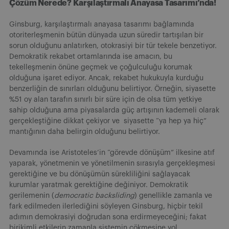
Çözüm Nerede? Karşılaştırmalı Anayasa Tasarımı’nda!
Ginsburg, karşılaştırmalı anayasa tasarımı bağlamında
otoriterleşmenin bütün dünyada uzun süredir tartışılan bir
sorun olduğunu anlatırken, otokrasiyi bir tür tekele benzetiyor.
Demokratik rekabet ortamlarında ise amacın, bu
tekelleşmenin önüne geçmek ve çoğulculuğu korumak
olduğuna işaret ediyor. Ancak, rekabet hukukuyla kurduğu
benzerliğin de sınırları olduğunu belirtiyor. Örneğin, siyasette
%51 oy alan tarafın sınırlı bir süre için de olsa tüm yetkiye
sahip olduğuna ama piyasalarda güç artışının kademeli olarak
gerçekleştiğine dikkat çekiyor ve siyasette “ya hep ya hiç”
mantığının daha belirgin olduğunu belirtiyor.
Devamında ise Aristoteles’in “görevde dönüşüm” ilkesine atıf
yaparak, yönetmenin ve yönetilmenin sırasıyla gerçekleşmesi
gerektiğine ve bu dönüşümün sürekliliğini sağlayacak
kurumlar yaratmak gerektiğine değiniyor. Demokratik
gerilemenin (
democratic backsliding
) genellikle zamanla ve
fark edilmeden ilerlediğini söyleyen Ginsburg, hiçbir tekil
adımın demokrasiyi doğrudan sona erdirmeyeceğini; fakat
birikimli etkilerin zamanla sistemin çökmesine yol