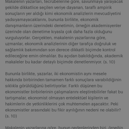
Makalenin yazarları, tecrübelerine göre, savunmaya yarayacak
şekilde dikkatlice seçilen veriye dayanan, taraflı ampirik
sonuçların yer aldığı kimi ekonomik analizlerin mevcudiyetini
yadsıyamayacaklarını, bununla birlikte, ekonomik
danışmanların üzerindeki denetimin, örneğin akademisyenler
üzerinde olan denetime kıyasla çok daha fazla olduğunu
vurguluyorlar. Gerçekten, makalenin yazarlarına göre,
uzmanlar, ekonomik analizlerinin diğer tarafça doğruluk ve
sağlamlık bakımından son derece dikkatli biçimde kontrol
edileceğine emin olmalılar. Bu açıdan bakıldığında, akademik
makaleler bu kadar detaylı biçimde denetlenmiyor. (s. 10)
Bununla birlikte, yazarlar, iki ekonomistin aynı mesele
hakkında birbirinden tamamen farklı sonuçlara varabildiğinin
sıklıkla görüldüğünü belirtiyorlar. Farklı düşünen bu
ekonomistler birbirlerinin çalışmalarını eleştirebilirler fakat bu
tartışmalar, ekonomist olmayan entelektüel kişilerin ve
hakimlerin de yetkinliklerini çok muhtemelen aşacaktır. Peki
ekonomistler arasındaki bu fikir ayrılığının nedeni ne olabilir?
(s. 10)
Makalenin yazarlarına göre, bunun nedenlerinden biri, örneğin