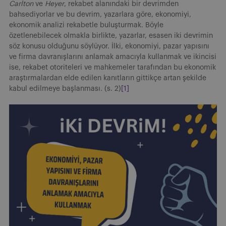
Carlton
ve
Heyer
, rekabet alanındaki bir devrimden
bahsediyorlar ve bu devrim, yazarlara göre, ekonomiyi,
ekonomik analizi rekabetle buluşturmak. Böyle
özetlenebilecek olmakla birlikte, yazarlar, esasen iki devrimin
söz konusu olduğunu söylüyor. İlki, ekonomiyi, pazar yapısını
ve firma davranışlarını anlamak amacıyla kullanmak ve ikincisi
ise, rekabet otoriteleri ve mahkemeler tarafından bu ekonomik
araştırmalardan elde edilen kanıtların gittikçe artan şekilde
kabul edilmeye başlanması. (s. 2)
[1]