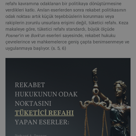
refahı kavramına odaklanan bir politikaya dönüştürmesine
verdikleri katkı. Anılan eserlerden sonra rekabet politikasının
odak noktası artık küçük teşebbüslerin korunması veya
rakiplerin zorunlu unsurlara erişimi değil, tüketici refahı. Keza
makaleye göre, tüketici refahı standardı, büyük ölçüde
Posner
’in ve
Bork
’un eserleri sayesinde, rekabet hukuku
çevrelerince ve mahkemelerce geniş çapta benimsenmeye ve
uygulanmaya başlıyor. (s. 5, 6)