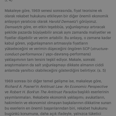
3, 4)
Makaleye göre, 1969 senesi sonrasında, fiyat teorisine ek
olarak rekabet hukukunu etkileyen bir diğer önemli ekonomik
anlayışın yaratıcısı olarak
Harold Demsetz
’i görüyoruz.
Demsetz
’e göre, en etkin teşebbüs, yoğunlaşmayı artıracak
şekilde pazarda büyüyebilir ancak aynı zamanda maliyetler ve
fiyatlar düşebilir ve verim artabilir. Bu anlayış, o zamana kadar
kabul gören, yoğunlaşmanın artmasıyla fiyatların
yükseleceğini ve verimin düşeceğini öngören SCP (
structure-
conduct-performance
/ yapı-davranış-performans)
yaklaşımının tam tersini teşkil ediyor. Makale, sonraki
araştırmaların da salt yoğunlaşmayı dikkate almanın ciddi
anlamda yanıltıcı olabileceğini gösterdiğini belirtiyor. (s. 5)
1969 sonrası bir diğer temel gelişme ise, makaleye göre,
Richard A. Posner
’in
Antitrust Law: An Economic Perspective
ve
Robert H. Bork
’un
The Antitrust Paradox
başlıklı eserlerinin
yayımlanmaları. Rekabete ekonomik yaklaşımı; avukatların,
hakimlerin ve ekonomist olmayan başkalarının dikkatine sunan
bu eserlerin en önemli başarılarından biri, rekabet hukukunu
bugünkü konumuna, daha açık ifadeyle, yalnızca tüketici