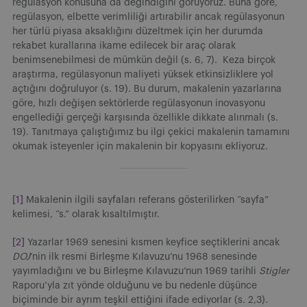
regülasyon konusuna da değindiğini görüyoruz. Buna göre,
regülasyon, elbette verimliliği artırabilir ancak regülasyonun
her türlü piyasa aksaklığını düzeltmek için her durumda
rekabet kurallarına ikame edilecek bir araç olarak
benimsenebilmesi de mümkün değil (s. 6, 7). Keza birçok
araştırma, regülasyonun maliyeti yüksek etkinsizliklere yol
açtığını doğruluyor (s. 19). Bu durum, makalenin yazarlarına
göre, hızlı değişen sektörlerde regülasyonun inovasyonu
engellediği gerçeği karşısında özellikle dikkate alınmalı (s.
19). Tanıtmaya çalıştığımız bu ilgi çekici makalenin tamamını
okumak isteyenler için makalenin bir kopyasını ekliyoruz.
[1]
Makalenin ilgili sayfaları referans gösterilirken “sayfa”
kelimesi, “s.” olarak kısaltılmıştır.
[2]
Yazarlar 1969 senesini kısmen keyfice seçtiklerini ancak
DOJ
’nin ilk resmi Birleşme Kılavuzu’nu 1968 senesinde
yayımladığını ve bu Birleşme Kılavuzu’nun 1969 tarihli
Stigler
Raporu’yla zıt yönde olduğunu ve bu nedenle düşünce
biçiminde bir ayrım teşkil ettiğini ifade ediyorlar (s. 2,3).