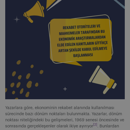
Yazarlara göre, ekonominin rekabet alanında kullanılması
sürecinde bazı dönüm noktaları bulunmakta. Yazarlar, dönüm
noktası niteliğindeki bu gelişmeleri, 1969 senesi öncesinde ve
[2]
sonrasında gerçekleşenler olarak ikiye ayırıyor
. Bunlardan