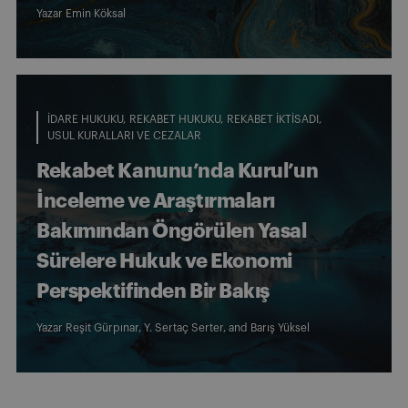
Yazar
Emin Köksal
İDARE HUKUKU
REKABET HUKUKU
REKABET İKTISADI
USUL KURALLARI VE CEZALAR
Rekabet Kanunu’nda Kurul’un
İnceleme ve Araştırmaları
Bakımından Öngörülen Yasal
Sürelere Hukuk ve Ekonomi
Perspektifinden Bir Bakış
Yazar
Reşit Gürpınar
,
Y. Sertaç Serter
, and
Barış Yüksel