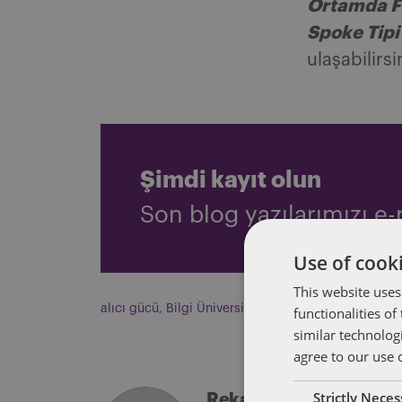
Ortamda Fi
Spoke Tipi 
ulaşabilirsi
Şimdi kayıt olun
Son blog yazılarımızı e-p
Use of cooki
This website uses
alıcı gücü
,
Bilgi Üniversitesi Rekabet Hukuku Semi
functionalities o
similar technolog
agree to our use 
Strictly Nece
Rekabet regulasyon