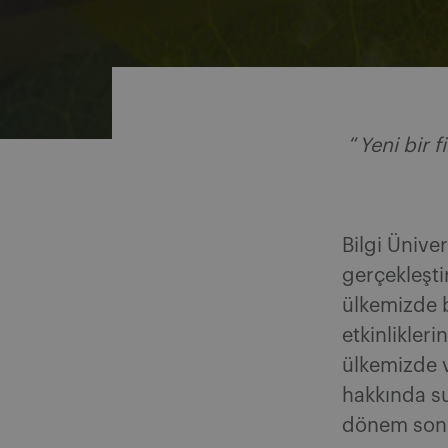
Share on Facebook
Share on Twitter
Share via email
Share on LinkedIn
“
Yeni bir f
Bilgi Ünive
gerçekleşt
ülkemizde b
etkinlikler
ülkemizde 
hakkında su
dönem sonun