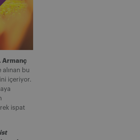
. Armanç
 alınan bu
ni içeriyor.
maya
n
rek ispat
ist