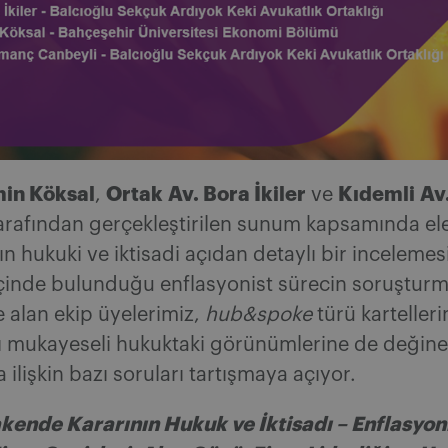
min Köksal
Ortak
Av. Bora İkiler
Kıdemli
Av
,
ve
arafından gerçekleştirilen sunum kapsamında ele
ın hukuki ve iktisadi açıdan detaylı bir incelemesi
içinde bulunduğu enflasyonist sürecin soruştur
le alan ekip üyelerimiz,
hub&spoke
türü kartelleri
ı mukayeseli hukuktaki görünümlerine de değine
 ilişkin bazı soruları tartışmaya açıyor.
kende Kararının Hukuk ve İktisadı – Enflasyon