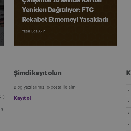
Çalışanlar Arasında Kartlar
Yeniden Dağıtılıyor: FTC
Rekabet Etmemeyi Yasakladı
Yazar
Eda Akın
Şimdi kayıt olun
K
Blog yazılarımızı e-posta ile alın.
K”)
Kayıt ol
en