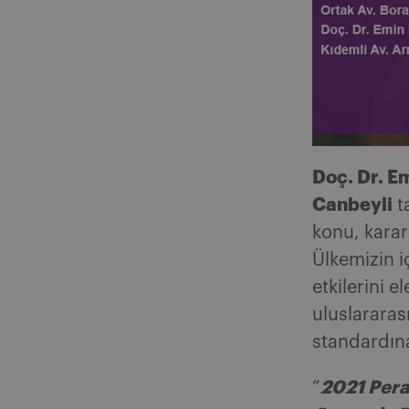
Doç. Dr. E
Canbeyli
t
konu, karar
Ülkemizin 
etkilerini e
uluslararas
standardına
2021 Pera
“