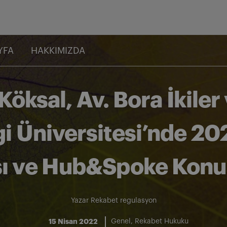
YFA
HAKKIMIZDA
Köksal, Av. Bora İkile
gi Üniversitesi’nde 2
ı ve Hub&Spoke Konus
Yazar
Rekabet regulasyon
15 Nisan 2022
Genel
Rekabet Hukuku