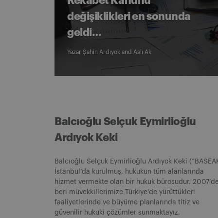
Rekabet Kanunu
değişiklikleri en sonunda
geldi…
Yazar
Şahin Ardıyok
and
Aslı Ak
Balcıoğlu Selçuk Eymirlioğlu
Ardıyok Keki
Balcıoğlu Selçuk Eymirlioğlu Ardıyok Keki (“BASEA
İstanbul’da kurulmuş, hukukun tüm alanlarında
hizmet vermekte olan bir hukuk bürosudur. 2007’d
beri müvekkillerimize Türkiye’de yürüttükleri
faaliyetlerinde ve büyüme planlarında titiz ve
güvenilir hukuki çözümler sunmaktayız.