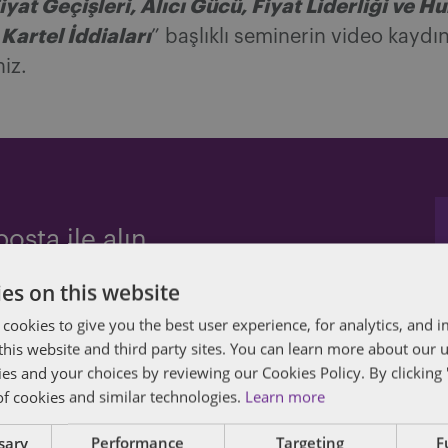
yat Geçişleri, Alıcı Gücü, Fiyat Liderliği ve H
Kartel İddiaları
” başlıklı seminerin video kaydı
niz.
osta ile alın.
es on this website
 cookies to give you the best user experience, for analytics, and
neri
,
enflasyon
,
fiyat liderliği
,
hub&spoke
,
law and economics
,
pera
f this website and third party sites. You can learn more about our 
ies and your choices by reviewing our Cookies Policy. By clicking 
of cookies and similar technologies.
Learn more
ssary
Performance
Targeting
F