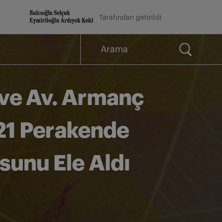
Tarafından getirildi
Arama
for:
r ve Av. Armanç
021 Perakende
unu Ele Aldı