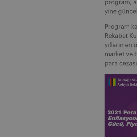
program, a
yine güncel
Program kap
Rekabet Ku
yılların en
market ve b
para cezası