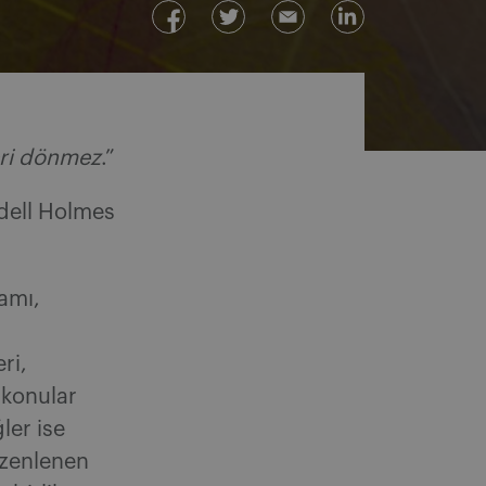
geri dönmez
.”
dell Holmes
amı,
ri,
 konular
ler ise
üzenlenen