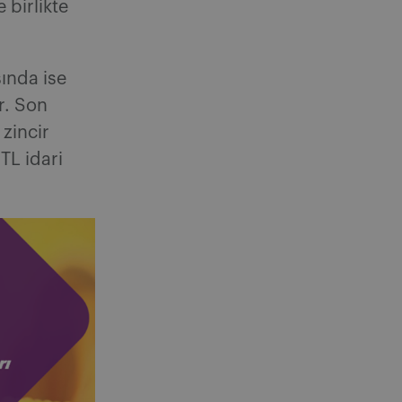
birlikte
ında ise
r. Son
 zincir
TL idari