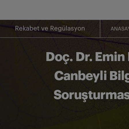
İçeriğe
geç
Rekabet ve Regülasyon
ANASA
Doç. Dr. Emin 
Canbeyli Bil
Soruşturmas