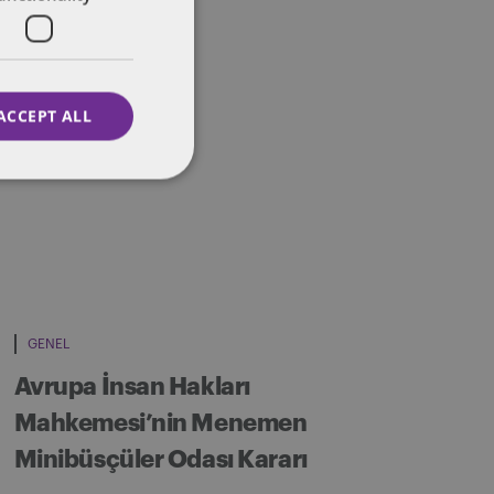
ACCEPT ALL
GENEL
Avrupa İnsan Hakları
Mahkemesi’nin Menemen
Minibüsçüler Odası Kararı