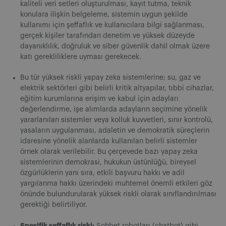
kaliteli veri setleri oluşturulması, kayıt tutma, teknik
konulara ilişkin belgeleme, sistemin uygun şekilde
kullanımı için şeffaflık ve kullanıcılara bilgi sağlanması,
gerçek kişiler tarafından denetim ve yüksek düzeyde
dayanıklılık, doğruluk ve siber güvenlik dahil olmak üzere
katı gerekliliklere uyması gerekecek.
Bu tür yüksek riskli yapay zeka sistemlerine; su, gaz ve
elektrik sektörleri gibi belirli kritik altyapılar, tıbbi cihazlar,
eğitim kurumlarına erişim ve kabul için adayları
değerlendirme, işe alımlarda adayların seçimine yönelik
yararlanılan sistemler veya kolluk kuvvetleri, sınır kontrolü,
yasaların uygulanması, adaletin ve demokratik süreçlerin
idaresine yönelik alanlarda kullanılan belirli sistemler
örnek olarak verilebilir. Bu çerçevede bazı yapay zeka
sistemlerinin demokrasi, hukukun üstünlüğü, bireysel
özgürlüklerin yanı sıra, etkili başvuru hakkı ve adil
yargılanma hakkı üzerindeki muhtemel önemli etkileri göz
önünde bulundurularak yüksek riskli olarak sınıflandırılması
gerektiği belirtiliyor.
Spesifik şeffaflık riski:
Sohbet robotları (chatbot) gibi