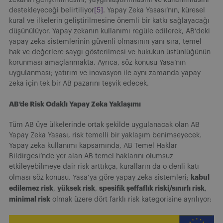
destekleyeceği belirtiliyor
[5]
. Yapay Zeka Yasası’nın, küresel
kural ve ilkelerin geliştirilmesine önemli bir katkı sağlayacağı
düşünülüyor. Yapay zekanın kullanımı regüle edilerek, AB’deki
yapay zeka sistemlerinin güvenli olmasının yanı sıra, temel
hak ve değerlere saygı gösterilmesi ve hukukun üstünlüğünün
korunması amaçlanmakta. Ayrıca, söz konusu Yasa’nın
uygulanması; yatırım ve inovasyon ile aynı zamanda yapay
zeka için tek bir AB pazarını teşvik edecek.
AB’de Risk Odaklı Yapay Zeka Yaklaşımı
Tüm AB üye ülkelerinde ortak şekilde uygulanacak olan AB
Yapay Zeka Yasası, risk temelli bir yaklaşım benimseyecek.
Yapay zeka kullanımı kapsamında, AB Temel Haklar
Bildirgesi’nde yer alan AB temel haklarını olumsuz
etkileyebilmeye dair risk arttıkça, kuralların da o denli katı
kabul
olması söz konusu. Yasa’ya göre yapay zeka sistemleri;
edilemez risk
yüksek risk
spesifik şeffaflık riski/sınırlı risk
,
,
,
minimal risk
olmak üzere dört farklı risk kategorisine ayrılıyor: