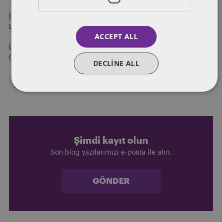
[5]
EU AI Act: first regulation on artificial intelligence | News |
European Parliament (europa.eu)
, Son erişim tarihi: 17.12.2023
ACCEPT ALL
[6]
Statement by President von der Leyen on the AI Act
(europa.eu)
, Son erişim tarihi: 17.12.2023
DECLINE ALL
Şimdi kayıt olun
Son blog yazılarımızı e-posta ile alın.
GÖNDER