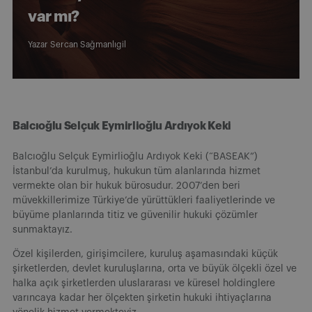
var mı?
Yazar
Sercan Sağmanlıgil
Balcıoğlu Selçuk Eymirlioğlu Ardıyok Keki
Balcıoğlu Selçuk Eymirlioğlu Ardıyok Keki (“BASEAK”)
İstanbul’da kurulmuş, hukukun tüm alanlarında hizmet
vermekte olan bir hukuk bürosudur. 2007’den beri
müvekkillerimize Türkiye’de yürüttükleri faaliyetlerinde ve
büyüme planlarında titiz ve güvenilir hukuki çözümler
sunmaktayız.
Özel kişilerden, girişimcilere, kuruluş aşamasındaki küçük
şirketlerden, devlet kuruluşlarına, orta ve büyük ölçekli özel ve
halka açık şirketlerden uluslararası ve küresel holdinglere
varıncaya kadar her ölçekten şirketin hukuki ihtiyaçlarına