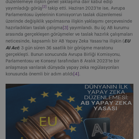
düzenlemeye ilişkin genel yaklaşıma dair kabul edip
[2]
yayımladığı görüş
takip etti. Haziran 2023’te ise, Avrupa
Parlamentosu üyelerinin Komisyon’un taslak düzenlemesi
üzerinde değişiklik yapılmasına ilişkin yaklaşımı çerçevesinde
hazırladıkları taslak çalışma
[3]
yayımlandı. Bu üç AB kurumu
arasında gerçekleşen görüşmeler ve taslak hazırlık çalışmaları
EU
neticesinde, kapsamlı bir AB Yapay Zeka Yasası’na ilişkin (
AI Act
) 3 gün süren 36 saatlik bir görüşme maratonu
gerçekleşti. Bunun sonucunda Avrupa Birliği Komisyonu,
Parlamentosu ve Konseyi tarafından 8 Aralık 2023’te bir
anlaşmaya varılarak dünyada yapay zeka regülasyonları
konusunda önemli bir adım atıldı
[4]
.