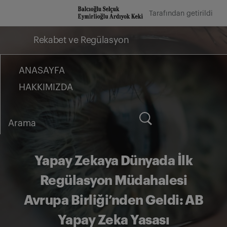
İçeriğe
Tarafından getirildi
geç
Rekabet ve Regülasyon
ANASAYFA
HAKKIMIZDA
Arama
for:
Yapay Zekaya Dünyada İlk
Regülasyon Müdahalesi
Avrupa Birliği’nden Geldi: AB
Yapay Zeka Yasası