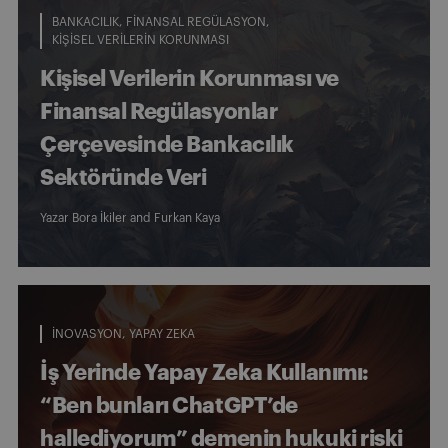
BANKACILIK
FINANSAL REGÜLASYON
KIŞISEL VERILERIN KORUNMASI
Kişisel Verilerin Korunması ve
Finansal Regülasyonlar
Çerçevesinde Bankacılık
Sektöründe Veri
Yazar
Bora İkiler
and
Furkan Kaya
İNOVASYON
YAPAY ZEKA
İş Yerinde Yapay Zeka Kullanımı:
“Ben bunları ChatGPT’de
hallediyorum” demenin hukuki riski