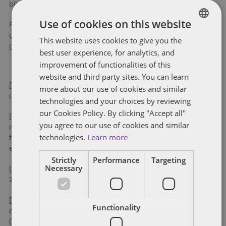
AI Pact
bir araya getiren bir Yapay Zeka Paktı (
) oluşturulacak.
Use of cookies on this website
Son zamanlarda dünya gündeminde oldukça önemli ve ilgi
çekici bir yere sahip olan yapay zeka düzenlemelerine ilişkin
This website uses cookies to give you the
ENGLISH
gelişmeleri takip edip incelemeye devam edeceğiz.
best user experience, for analytics, and
FRENCH
improvement of functionalities of this
website and third party sites. You can learn
[1]
https://eur-lex.europa.eu/legal-content/EN/TXT/?
more about our use of cookies and similar
uri=celex%3A52021PC0206
, Son erişim tarihi: 16.12.2023
technologies and your choices by reviewing
our Cookies Policy. By clicking "Accept all"
[2]
https://www.consilium.europa.eu/en/press/press-
you agree to our use of cookies and similar
releases/2022/12/06/artificial-intelligence-act-council-calls-
technologies.
Learn more
for-promoting-safe-ai-that-respects-fundamental-rights/
, Son
erişim tarihi: 19.12.2023
Strictly
Performance
Targeting
Necessary
[3]
https://www.europarl.europa.eu/doceo/document/TA-9-
2023-0236_EN.html
, Son erişim tarihi: 19.12.2023
[4]
Artificial intelligence act: Council and Parliament strike a
Functionality
deal on the first rules for AI in the world – Consilium
(europa.eu)
, Son erişim tarihi: 17.12.2023