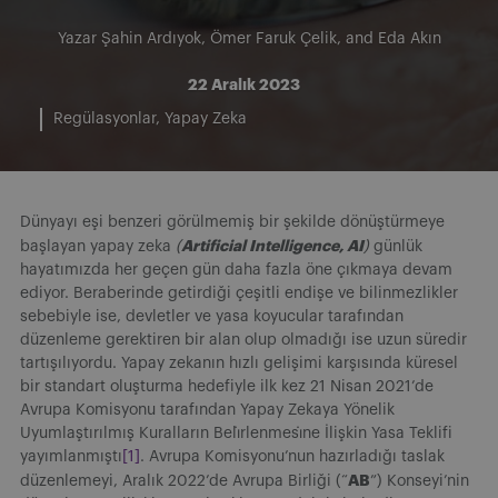
Yazar
Şahin Ardıyok
,
Ömer Faruk Çelik
, and
Eda Akın
22 Aralık 2023
Regülasyonlar
Yapay Zeka
Dünyayı eşi benzeri görülmemiş bir şekilde dönüştürmeye
Artificial Intelligence, AI
başlayan yapay zeka
(
)
günlük
hayatımızda her geçen gün daha fazla öne çıkmaya devam
ediyor. Beraberinde getirdiği çeşitli endişe ve bilinmezlikler
sebebiyle ise, devletler ve yasa koyucular tarafından
düzenleme gerektiren bir alan olup olmadığı ise uzun süredir
tartışılıyordu. Yapay zekanın hızlı gelişimi karşısında küresel
bir standart oluşturma hedefiyle ilk kez 21 Nisan 2021’de
Avrupa Komisyonu tarafından Yapay Zekaya Yönelik
Uyumlaştırılmış Kuralların Belı̇rlenmesı̇ne İlişkin Yasa Teklifi
yayımlanmıştı
[1]
. Avrupa Komisyonu’nun hazırladığı taslak
AB
düzenlemeyi, Aralık 2022’de Avrupa Birliği (“
”) Konseyi’nin