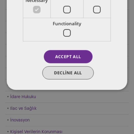
Necessary
Elektrikli Araçlar
Enerji
Functionality
Finansal Regülasyon
Genel
Gümrük Hukuku
ACCEPT ALL
Hakim Durumun Kötüye Kullanılması
DECLINE ALL
Hızlı Tüketim Malları
Hukuk ve İktisat
İdare Hukuku
Ilac ve Sağlık
İnovasyon
Kişisel Verilerin Korunması