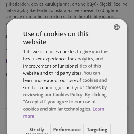
şirketlerden, devlet kuruluşlarına, orta ve büyük ölçekli özel ve
halka açık şirketlerden uluslararası ve küresel holdinglere
varıncaya kadar her ölçekten şirketin hukuki ihtiyaçlarına
yönelik hizmet vermekteyiz.
Use of cookies on this
Şimdi kayıt olun
website
ENGLISH
Blog yazılarımızı e-posta ile alın.
This website uses cookies to give you the
FRENCH
best user experience, for analytics, and
Kayıt ol
improvement of functionalities of this
website and third party sites. You can
Kategori̇ler
learn more about our use of cookies and
similar technologies and your choices by
Bankacılık
reviewing our Cookies Policy. By clicking
"Accept all" you agree to our use of
Birleşme ve Devralma ve Ortak Girişim
cookies and similar technologies.
Learn
Diğer Endüstriler
more
E-Ticaret
Strictly
Performance
Targeting