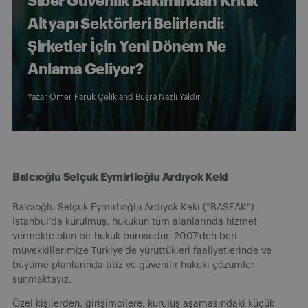
Siber Güvenlik Bakımından Kritik
Altyapı Sektörleri Belirlendi:
Şirketler İçin Yeni Dönem Ne
Anlama Geliyor?
Yazar
Ömer Faruk Çelik
and
Büşra Nazlı Yaldır
Balcıoğlu Selçuk Eymirlioğlu Ardıyok Keki
Balcıoğlu Selçuk Eymirlioğlu Ardıyok Keki (“BASEAK”)
İstanbul’da kurulmuş, hukukun tüm alanlarında hizmet
vermekte olan bir hukuk bürosudur. 2007’den beri
müvekkillerimize Türkiye’de yürüttükleri faaliyetlerinde ve
büyüme planlarında titiz ve güvenilir hukuki çözümler
sunmaktayız.
Özel kişilerden, girişimcilere, kuruluş aşamasındaki küçük