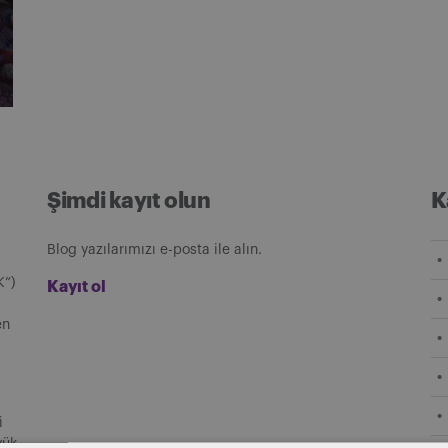
Şimdi kayıt olun
K
Blog yazılarımızı e-posta ile alın.
K”)
Kayıt ol
en
i
yük