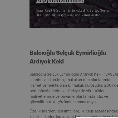
Değerlendirilmesi
Yazar
Reşit Gürpınar
,
Emin Köksal
,
Y. Sertaç Serter
,
Ilker Fatih Kıl
,
Barış Yüksel
, and
Ramiz Arslan
Balcıoğlu Selçuk Eymirlioğlu
Ardıyok Keki
Balcıoğlu Selçuk Eymirlioğlu Ardıyok Keki (“BASEA
İstanbul’da kurulmuş, hukukun tüm alanlarında
hizmet vermekte olan bir hukuk bürosudur. 2007’d
beri müvekkillerimize Türkiye’de yürüttükleri
faaliyetlerinde ve büyüme planlarında titiz ve
güvenilir hukuki çözümler sunmaktayız.
Özel kişilerden, girişimcilere, kuruluş aşamasındak
küçük şirketlerden, devlet kuruluşlarına, orta ve bü