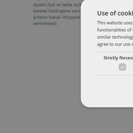
ölçekli özel ve halka açık şirketlerden uluslararası 
Use of cooki
küresel holdinglere varıncaya kadar her ölçekten
şirketin hukuki ihtiyaçlarına yönelik hizmet
This website uses
vermekteyiz.
functionalities o
similar technolog
agree to our use 
Strictly Nece