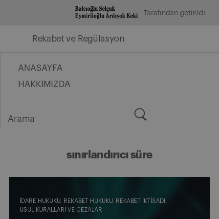
İçeriğe
Tarafından getirildi
geç
Rekabet ve Regülasyon
ANASAYFA
HAKKIMIZDA
Arama
for:
sınırlandırıcı süre
İDARE HUKUKU
REKABET HUKUKU
REKABET İKTISADI
USUL KURALLARI VE CEZALAR