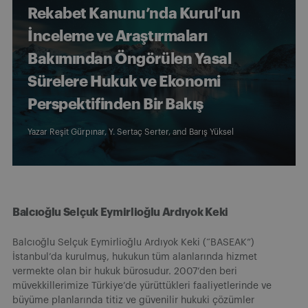
Rekabet Kanunu’nda Kurul’un
İnceleme ve Araştırmaları
Bakımından Öngörülen Yasal
Sürelere Hukuk ve Ekonomi
Perspektifinden Bir Bakış
Yazar
Reşit Gürpınar
,
Y. Sertaç Serter
, and
Barış Yüksel
Balcıoğlu Selçuk Eymirlioğlu Ardıyok Keki
Balcıoğlu Selçuk Eymirlioğlu Ardıyok Keki (“BASEAK”)
İstanbul’da kurulmuş, hukukun tüm alanlarında hizmet
vermekte olan bir hukuk bürosudur. 2007’den beri
müvekkillerimize Türkiye’de yürüttükleri faaliyetlerinde ve
büyüme planlarında titiz ve güvenilir hukuki çözümler