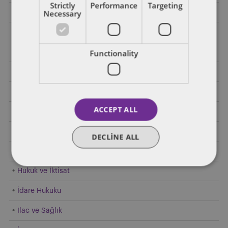
Strictly
Performance
Targeting
Necessary
E-Ticaret
Elektrikli Araçlar
Functionality
Enerji
Finansal Regülasyon
Genel
ACCEPT ALL
Gümrük Hukuku
Hakim Durumun Kötüye Kullanılması
DECLINE ALL
Hızlı Tüketim Malları
Hukuk ve İktisat
İdare Hukuku
Ilac ve Sağlık