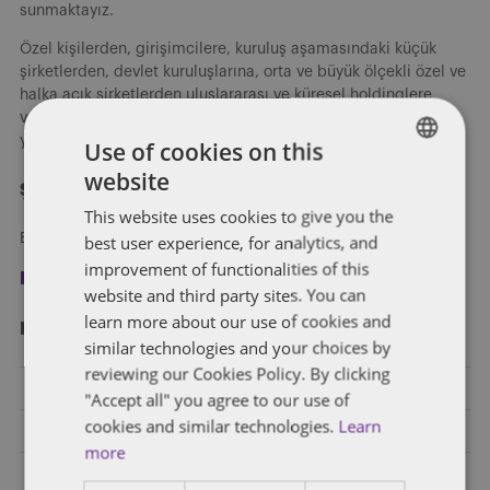
sunmaktayız.
Özel kişilerden, girişimcilere, kuruluş aşamasındaki küçük
şirketlerden, devlet kuruluşlarına, orta ve büyük ölçekli özel ve
halka açık şirketlerden uluslararası ve küresel holdinglere
varıncaya kadar her ölçekten şirketin hukuki ihtiyaçlarına
yönelik hizmet vermekteyiz.
Use of cookies on this
website
ENGLISH
Şimdi kayıt olun
This website uses cookies to give you the
FRENCH
Blog yazılarımızı e-posta ile alın.
best user experience, for analytics, and
improvement of functionalities of this
Kayıt ol
website and third party sites. You can
learn more about our use of cookies and
Kategori̇ler
similar technologies and your choices by
reviewing our Cookies Policy. By clicking
Bankacılık
"Accept all" you agree to our use of
cookies and similar technologies.
Learn
Birleşme ve Devralma ve Ortak Girişim
more
Diğer Endüstriler