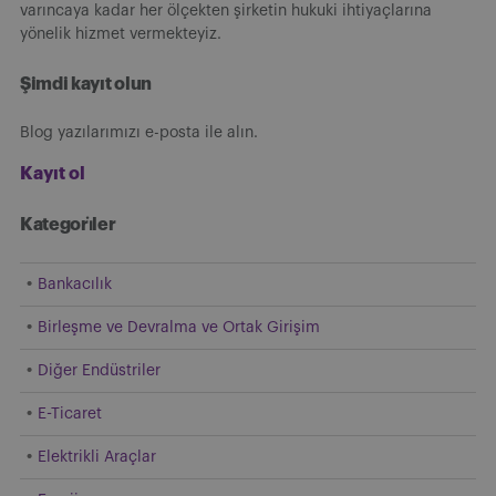
varıncaya kadar her ölçekten şirketin hukuki ihtiyaçlarına
yönelik hizmet vermekteyiz.
Şimdi kayıt olun
Blog yazılarımızı e-posta ile alın.
Kayıt ol
Kategori̇ler
Bankacılık
Birleşme ve Devralma ve Ortak Girişim
Diğer Endüstriler
E-Ticaret
Elektrikli Araçlar