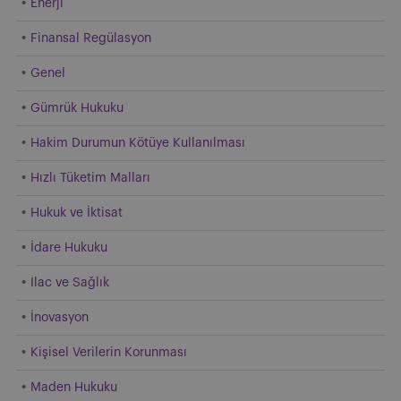
Enerji
Finansal Regülasyon
Genel
Gümrük Hukuku
Hakim Durumun Kötüye Kullanılması
Hızlı Tüketim Malları
Hukuk ve İktisat
İdare Hukuku
Ilac ve Sağlık
İnovasyon
Kişisel Verilerin Korunması
Maden Hukuku