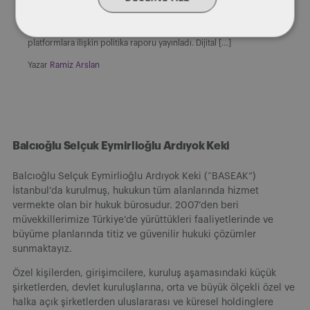
Avrupa Komisyonu geçtiğimiz günlerde, bir süredir rekabet
hukuku çevrelerinin hararetli tartışma konusu olan dijital
platformlara ilişkin politika raporu yayınladı. Dijital […]
Yazar
Ramiz Arslan
Balcıoğlu Selçuk Eymirlioğlu Ardıyok Keki
Balcıoğlu Selçuk Eymirlioğlu Ardıyok Keki (“BASEAK”)
İstanbul’da kurulmuş, hukukun tüm alanlarında hizmet
vermekte olan bir hukuk bürosudur. 2007’den beri
müvekkillerimize Türkiye’de yürüttükleri faaliyetlerinde ve
büyüme planlarında titiz ve güvenilir hukuki çözümler
sunmaktayız.
Özel kişilerden, girişimcilere, kuruluş aşamasındaki küçük
şirketlerden, devlet kuruluşlarına, orta ve büyük ölçekli özel ve
halka açık şirketlerden uluslararası ve küresel holdinglere