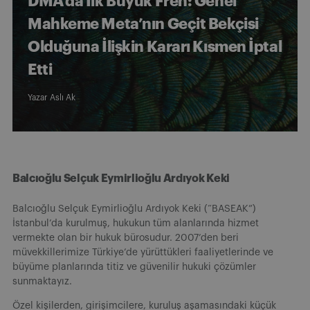
DMA’da İlk Büyük Fren: Genel
Mahkeme Meta’nın Geçit Bekçisi
Olduğuna İlişkin Kararı Kısmen İptal
Etti
Yazar
Aslı Ak
Balcıoğlu Selçuk Eymirlioğlu Ardıyok Keki
Balcıoğlu Selçuk Eymirlioğlu Ardıyok Keki (“BASEAK”)
İstanbul’da kurulmuş, hukukun tüm alanlarında hizmet
vermekte olan bir hukuk bürosudur. 2007’den beri
müvekkillerimize Türkiye’de yürüttükleri faaliyetlerinde ve
büyüme planlarında titiz ve güvenilir hukuki çözümler
sunmaktayız.
Özel kişilerden, girişimcilere, kuruluş aşamasındaki küçük