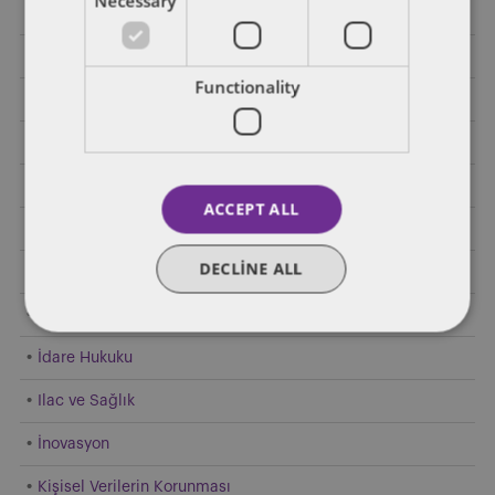
Necessary
Elektrikli Araçlar
Enerji
Functionality
Finansal Regülasyon
Genel
Gümrük Hukuku
ACCEPT ALL
Hakim Durumun Kötüye Kullanılması
DECLINE ALL
Hızlı Tüketim Malları
Hukuk ve İktisat
İdare Hukuku
Ilac ve Sağlık
İnovasyon
Kişisel Verilerin Korunması