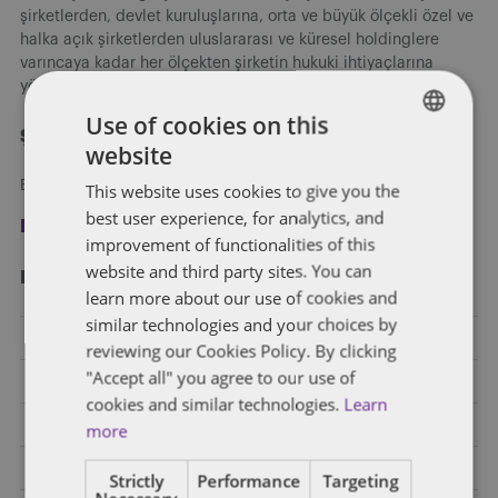
şirketlerden, devlet kuruluşlarına, orta ve büyük ölçekli özel ve
halka açık şirketlerden uluslararası ve küresel holdinglere
varıncaya kadar her ölçekten şirketin hukuki ihtiyaçlarına
yönelik hizmet vermekteyiz.
Use of cookies on this
Şimdi kayıt olun
website
ENGLISH
Blog yazılarımızı e-posta ile alın.
This website uses cookies to give you the
FRENCH
best user experience, for analytics, and
Kayıt ol
improvement of functionalities of this
website and third party sites. You can
Kategori̇ler
learn more about our use of cookies and
similar technologies and your choices by
Bankacılık
reviewing our Cookies Policy. By clicking
"Accept all" you agree to our use of
Birleşme ve Devralma ve Ortak Girişim
cookies and similar technologies.
Learn
Diğer Endüstriler
more
E-Ticaret
Strictly
Performance
Targeting