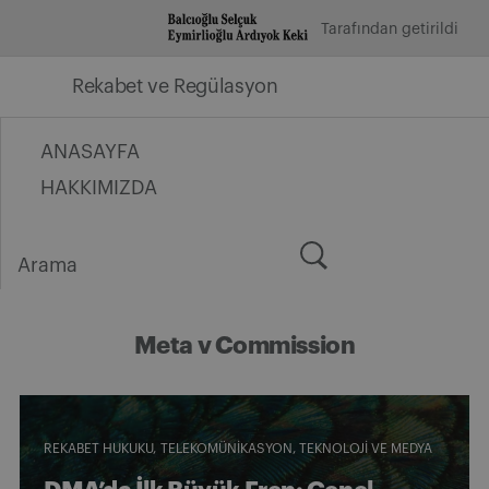
İçeriğe
Tarafından getirildi
geç
Rekabet ve Regülasyon
ANASAYFA
HAKKIMIZDA
Arama
for:
Meta v Commission
REKABET HUKUKU
TELEKOMÜNIKASYON, TEKNOLOJI VE MEDYA