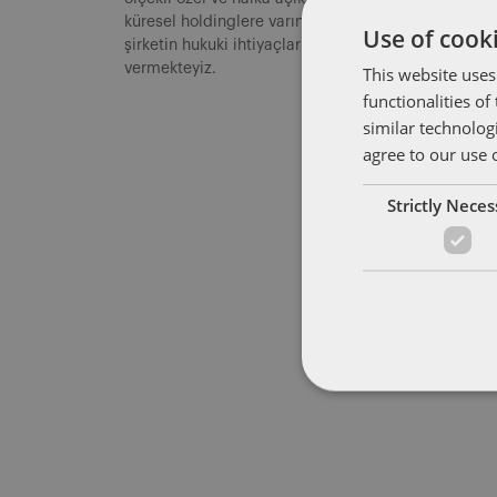
küresel holdinglere varıncaya kadar her ölçekten
Use of cooki
şirketin hukuki ihtiyaçlarına yönelik hizmet
vermekteyiz.
This website uses
functionalities o
similar technolog
agree to our use 
Strictly Nece