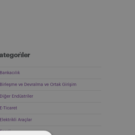
ategori̇ler
Bankacılık
Birleşme ve Devralma ve Ortak Girişim
Diğer Endüstriler
E-Ticaret
Elektrikli Araçlar
Enerji