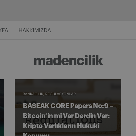
YFA
HAKKIMIZDA
madencilik
BANKACILIK
REGÜLASYONLAR
BASEAK CORE Papers No:9 –
Bitcoin’in mi Var Derdin Var:
Kripto Varlıkların Hukuki