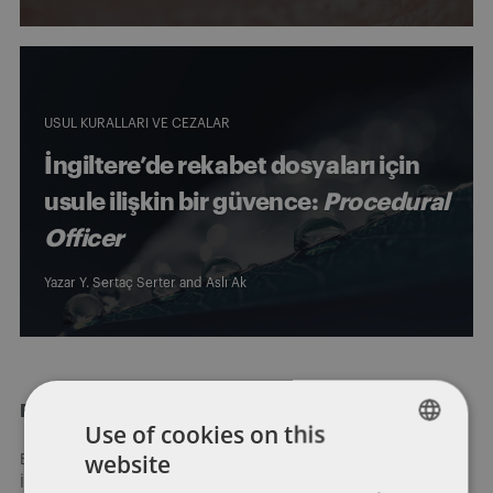
USUL KURALLARI VE CEZALAR
İngiltere’de rekabet dosyaları için
usule ilişkin bir güvence:
Procedural
Officer
Yazar
Y. Sertaç Serter
and
Aslı Ak
Balcıoğlu Selçuk Eymirlioğlu Ardıyok Keki
Use of cookies on this
website
Balcıoğlu Selçuk Eymirlioğlu Ardıyok Keki (“BASEAK”)
ENGLISH
İstanbul’da kurulmuş, hukukun tüm alanlarında hizmet