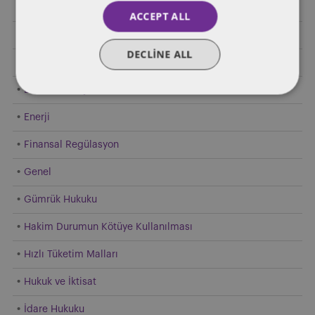
Birleşme ve Devralma ve Ortak Girişim
ACCEPT ALL
Diğer Endüstriler
DECLINE ALL
E-Ticaret
Elektrikli Araçlar
Enerji
Finansal Regülasyon
Genel
Gümrük Hukuku
Hakim Durumun Kötüye Kullanılması
Hızlı Tüketim Malları
Hukuk ve İktisat
İdare Hukuku