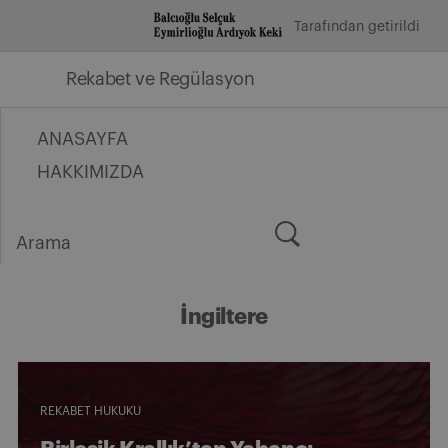
İçeriğe
Tarafından getirildi
geç
Rekabet ve Regülasyon
ANASAYFA
HAKKIMIZDA
Arama
for:
İngiltere
REKABET HUKUKU