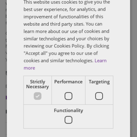
This website uses cookies to give you the
FRENCH
vermekte olan bir hukuk bürosudur. 2007’den beri
best user experience, for analytics, and
müvekkillerimize Türkiye’de yürüttükleri faaliyetlerinde ve
improvement of functionalities of this
büyüme planlarında titiz ve güvenilir hukuki çözümler
website and third party sites. You can
sunmaktayız.
learn more about our use of cookies and
Özel kişilerden, girişimcilere, kuruluş aşamasındaki küçük
similar technologies and your choices by
şirketlerden, devlet kuruluşlarına, orta ve büyük ölçekli özel ve
reviewing our Cookies Policy. By clicking
halka açık şirketlerden uluslararası ve küresel holdinglere
"Accept all" you agree to our use of
varıncaya kadar her ölçekten şirketin hukuki ihtiyaçlarına
yönelik hizmet vermekteyiz.
cookies and similar technologies.
Learn
more
Şimdi kayıt olun
Strictly
Performance
Targeting
Necessary
Blog yazılarımızı e-posta ile alın.
Kayıt ol
Functionality
Kategori̇ler
Bankacılık