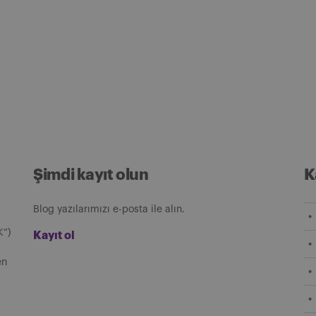
Şimdi kayıt olun
K
Blog yazılarımızı e-posta ile alın.
K”)
Kayıt ol
en