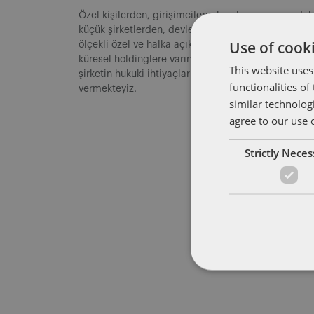
Özel kişilerden, girişimcilere, kuruluş aşamasındak
küçük şirketlerden, devlet kuruluşlarına, orta ve bü
Use of cooki
ölçekli özel ve halka açık şirketlerden uluslararası 
küresel holdinglere varıncaya kadar her ölçekten
This website uses
şirketin hukuki ihtiyaçlarına yönelik hizmet
functionalities o
vermekteyiz.
similar technolog
agree to our use 
Strictly Nece