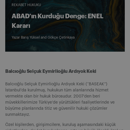
REKABET HUKUKU
ABAD’ın Kurduğu Denge: ENEL
Kararı
Yazar
Barış Yüksel
and
Gökçe Çetinkaya
Balcıoğlu Selçuk Eymirlioğlu Ardıyok Keki
Balcıoğlu Selçuk Eymirlioğlu Ardıyok Keki (“BASEAK”)
İstanbul’da kurulmuş, hukukun tüm alanlarında hizmet
vermekte olan bir hukuk bürosudur. 2007’den beri
müvekkillerimize Türkiye’de yürüttükleri faaliyetlerinde ve
büyüme planlarında titiz ve güvenilir hukuki çözümler
sunmaktayız.
Özel kişilerden, girişimcilere, kuruluş aşamasındaki küçük