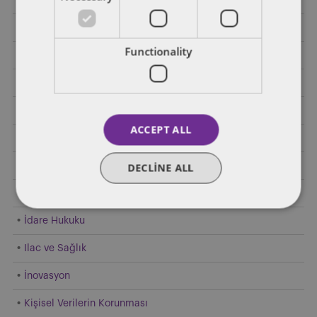
Enerji
Functionality
Finansal Regülasyon
Genel
Gümrük Hukuku
ACCEPT ALL
Hakim Durumun Kötüye Kullanılması
Hızlı Tüketim Malları
DECLINE ALL
Hukuk ve İktisat
İdare Hukuku
Ilac ve Sağlık
İnovasyon
Kişisel Verilerin Korunması