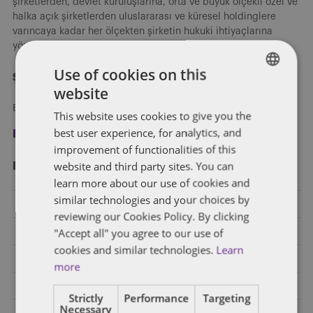
şirketlerden, devlet kuruluşlarına, orta ve büyük ölçekli özel ve
halka açık şirketlerden uluslararası ve küresel holdinglere
varıncaya kadar her ölçekten şirketin hukuki ihtiyaçlarına
yönelik hizmet vermekteyiz.
Use of cookies on this
Şimdi kayıt olun
website
ENGLISH
Blog yazılarımızı e-posta ile alın.
This website uses cookies to give you the
FRENCH
best user experience, for analytics, and
Kayıt ol
improvement of functionalities of this
website and third party sites. You can
Kategori̇ler
learn more about our use of cookies and
similar technologies and your choices by
Bankacılık
reviewing our Cookies Policy. By clicking
"Accept all" you agree to our use of
Birleşme ve Devralma ve Ortak Girişim
cookies and similar technologies.
Learn
Diğer Endüstriler
more
E-Ticaret
Strictly
Performance
Targeting
Necessary
Elektrikli Araçlar