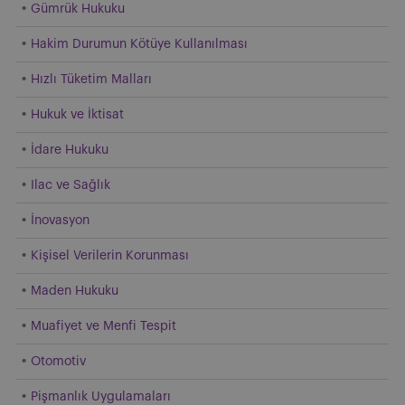
Gümrük Hukuku
Hakim Durumun Kötüye Kullanılması
Hızlı Tüketim Malları
Hukuk ve İktisat
İdare Hukuku
Ilac ve Sağlık
İnovasyon
Kişisel Verilerin Korunması
Maden Hukuku
Muafiyet ve Menfi Tespit
Otomotiv
Pişmanlık Uygulamaları