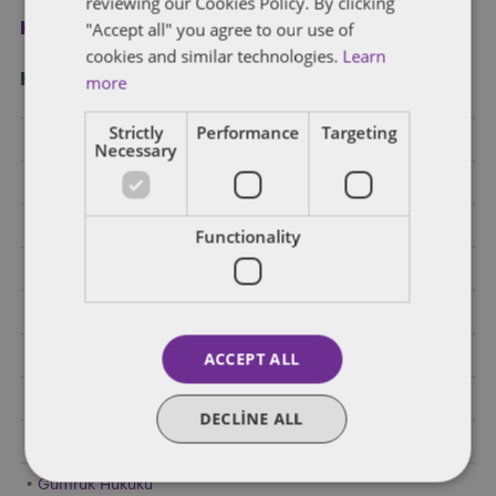
reviewing our Cookies Policy. By clicking
"Accept all" you agree to our use of
Kayıt ol
cookies and similar technologies.
Learn
Kategori̇ler
more
Strictly
Performance
Targeting
Bankacılık
Necessary
Birleşme ve Devralma ve Ortak Girişim
Diğer Endüstriler
Functionality
E-Ticaret
Elektrikli Araçlar
Enerji
ACCEPT ALL
Finansal Regülasyon
DECLINE ALL
Genel
Gümrük Hukuku