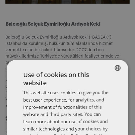
Balcıoğlu Selçuk Eymirlioğlu Ardıyok Keki
Balcıoğlu Selçuk Eymirlioğlu Ardıyok Keki (“BASEAK”)
İstanbul’da kurulmuş, hukukun tüm alanlarında hizmet
vermekte olan bir hukuk bürosudur. 2007’den beri
müvekkillerimize Türkiye’de yürüttükleri faaliyetlerinde ve
büyüme planlarında titiz ve güvenilir hukuki çözümler
sunmaktayız.
Use of cookies on this
Özel kişilerden, girişimcilere, kuruluş aşamasındaki küçük
website
ENGLISH
şirketlerden, devlet kuruluşlarına, orta ve büyük ölçekli özel ve
This website uses cookies to give you the
halka açık şirketlerden uluslararası ve küresel holdinglere
FRENCH
varıncaya kadar her ölçekten şirketin hukuki ihtiyaçlarına
best user experience, for analytics, and
yönelik hizmet vermekteyiz.
improvement of functionalities of this
website and third party sites. You can
Şimdi kayıt olun
learn more about our use of cookies and
similar technologies and your choices by
Blog yazılarımızı e-posta ile alın.