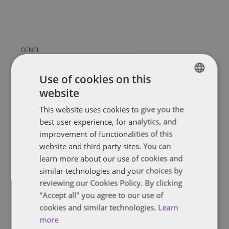
GENEL
Yenilenebilir Enerji Teşvikleri ve
Use of cookies on this
Uluslararası Ticaret
website
ENGLISH
This website uses cookies to give you the
Dünya her geçen gün konvansiyonel enerji üretim yöntemlerinden
FRENCH
yenilenebilir enerji yöntemlerine kaymakta. Elbette bu geçiş
best user experience, for analytics, and
şirketler açısından çok yüksek miktarda […]
improvement of functionalities of this
Yazar
Ilker Fatih Kıl
and
Ilker Fatih Kıl
website and third party sites. You can
learn more about our use of cookies and
similar technologies and your choices by
reviewing our Cookies Policy. By clicking
"Accept all" you agree to our use of
GENEL
cookies and similar technologies.
Learn
more
Genelleştirilmiş Tercihler