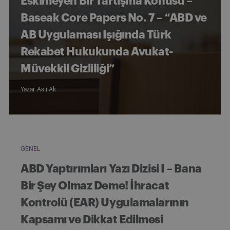
Eskimeyen Bir Tartışma Konusu –
Baseak Core Papers No. 7 – “ABD ve
AB Uygulaması Işığında Türk
Rekabet Hukukunda Avukat-
Müvekkil Gizliliği”
Yazar
Aslı Ak
GENEL
ABD Yaptırımları Yazı Dizisi I – Bana
Bir Şey Olmaz Deme! İhracat
Kontrolü (EAR) Uygulamalarının
Kapsamı ve Dikkat Edilmesi