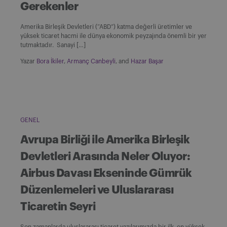
Gerekenler
Amerika Birleşik Devletleri (“ABD”) katma değerli üretimler ve
yüksek ticaret hacmi ile dünya ekonomik peyzajında önemli bir yer
tutmaktadır. Sanayi […]
Yazar
Bora İkiler
,
Armanç Canbeyli
, and
Hazar Başar
GENEL
Avrupa Birliği ile Amerika Birleşik
Devletleri Arasında Neler Oluyor:
Airbus Davası Ekseninde Gümrük
Düzenlemeleri ve Uluslararası
Ticaretin Seyri
Son zamanlarda uluslararası ticaret yazılarımızda bir ilk, en yüksek,