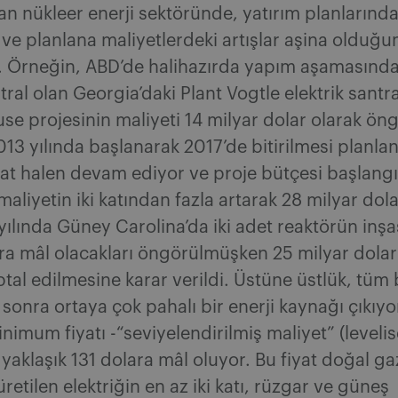
n nükleer enerji sektöründe, yatırım planlarında
ve planlana maliyetlerdeki artışlar aşina olduğ
. Örneğin, ABD’de halihazırda yapım aşamasında
tral olan Georgia’daki Plant Vogtle elektrik santra
e projesinin maliyeti 14 milyar dolar olarak ön
013 yılında başlanarak 2017’de bitirilmesi planlan
at halen devam ediyor ve proje bütçesi başlang
aliyetin iki katından fazla artarak 28 milyar dolar
yılında Güney Carolina’da iki adet reaktörün inşas
ra mâl olacakları öngörülmüşken 25 milyar doları 
iptal edilmesine karar verildi. Üstüne üstlük, tüm
sonra ortaya çok pahalı bir enerji kaynağı çıkıyo
inimum fiyatı -“seviyelendirilmiş maliyet” (levelis
aklaşık 131 dolara mâl oluyor. Bu fiyat doğal ga
etilen elektriğin en az iki katı, rüzgar ve güneş