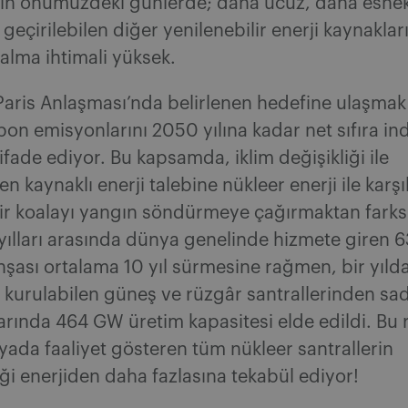
ının önümüzdeki günlerde; daha ucuz, daha esne
 geçirilebilen diğer yenilenebilir enerji kaynaklar
alma ihtimali yüksek.
aris Anlaşması’nda belirlenen hedefine ulaşmak 
bon emisyonlarını 2050 yılına kadar net sıfıra i
 ifade ediyor. Bu kapsamda, iklim değişikliği ile
 kaynaklı enerji talebine nükleer enerji ile karş
bir koalayı yangın söndürmeye çağırmaktan farks
ılları arasında dünya genelinde hizmete giren 6
nşası ortalama 10 yıl sürmesine rağmen, bir yıl
 kurulabilen güneş ve rüzgâr santrallerinden s
larında 464 GW üretim kapasitesi elde edildi. Bu
da faaliyet gösteren tüm nükleer santrallerin
ği enerjiden daha fazlasına tekabül ediyor!