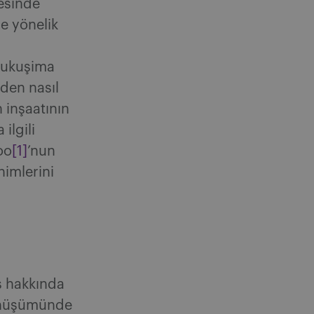
esinde
e yönelik
Fukuşima
zden nasıl
 inşaatının
ilgili
oo
[1]
’nun
nimlerini
ş hakkında
dönüşümünde