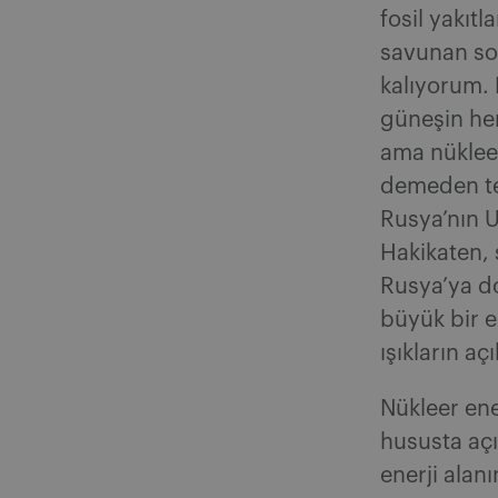
fosil yakıt
savunan sos
kalıyorum. 
güneşin he
ama nüklee
demeden tem
Rusya’nın Uk
Hakikaten, 
Rusya’ya do
büyük bir e
ışıkların aç
Nükleer ene
hususta açı
enerji alan