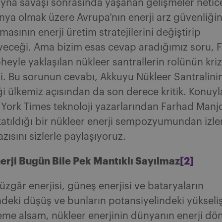
yna savaşı sonrasında yaşanan gelişmeler netic
ya olmak üzere Avrupa’nın enerji arz güvenliğin
tmasının enerji üretim stratejilerini değiştirip
yeceği. Ama bizim esas cevap aradığımız soru, 
heyle yaklaşılan nükleer santrallerin rolünün kri
i. Bu sorunun cevabı, Akkuyu Nükleer Santralinin
i ülkemiz açısından da son derece kritik. Konuyla 
 York Times teknoloji yazarlarından Farhad Manj
atıldığı bir nükleer enerji sempozyumundan izle
azısını sizlerle paylaşıyoruz.
erji Bugün Bile Pek Mantıklı Sayılmaz
[2]
zgâr enerjisi, güneş enerjisi ve bataryaların
ndeki düşüş ve bunların potansiyelindeki yükseli
aleme alsam, nükleer enerjinin dünyanın enerji 