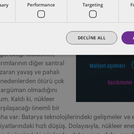
, bu olumsuz algının
ssary
Performance
Targeting
F
esi gerektiğini”
ifade etti.
likle ABD ve Avrupa’da
, enerji talebinin
erlerde, nükleer
DECLINE ALL
lektrik üretiminin
 gerektiği iddiasının,
ırımlarının diğer santral
azaran yavaş ve pahalı
i nedenlerden ötürü çok
r argüman olmadığını
. Kaldı ki, nükleer
arşılaşacağı önemli bir
a var: Batarya teknolojilerindeki gelişmeler ve e
yatlarındaki hızlı düşüş. Dolayısıyla, nükleer ene