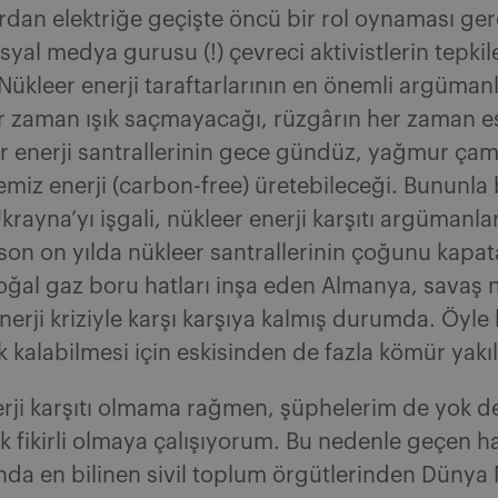
lardan elektriğe geçişte öncü bir rol oynaması ger
yal medya gurusu (!) çevreci aktivistlerin tepki
Nükleer enerji taraftarlarının en önemli argümanla
r zaman ışık saçmayacağı, rüzgârın her zaman 
r enerji santrallerinin gece gündüz, yağmur ça
iz enerji (carbon-free) üretebileceği. Bununla b
rayna’yı işgali, nükleer enerji karşıtı argümanları
son on yılda nükleer santrallerinin çoğunu kapa
ğal gaz boru hatları inşa eden Almanya, savaş 
nerji kriziyle karşı karşıya kalmış durumda. Öyle 
ık kalabilmesi için eskisinden de fazla kömür yakıl
rji karşıtı olmama rağmen, şüphelerim de yok de
k fikirli olmaya çalışıyorum. Bu nedenle geçen h
ında en bilinen sivil toplum örgütlerinden Dünya