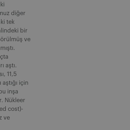
ki
umuz diğer
ki tek
lindeki bir
görülmüş ve
mıştı.
ıçta
ı aştı.
ı, 11,5
aştığı için
 bu inşa
r. Nükleer
ed cost)-
z ve