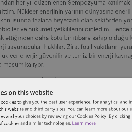
afından her yıl düzenlenen Sempozyuma katılmak
ittim. Nükleer enerjinin yarının dünyasına enerj
 konusunda fazlaca heyecanlı olan sektörden yöne
lobiciler ve hükümet yetkililerini dinledim. Bence
ak ettiğinden daha kötü bir itibara sahip olduğ
ji savunucuları haklılar. Zira, fosil yakıtların yara
nükleer enerji; güvenilir ve temiz bir enerji kayn
a masum kalıyor.
a, dünyanın önde gelen
rji üreticilerinden
es on this website
estinghouse’un CEO’su
 cookies to give you the best user experience, for analytics, and
gman, “
nükleer enerjinin
f this website and third party sites. You can learn more about our 
 hususunda birçok ülkede
ies and your choices by reviewing our Cookies Policy. By clicking 
of cookies and similar technologies.
Learn more
yıllardır beyinlerinin