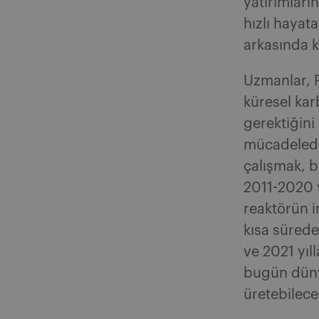
yatırımlar
hızlı hayata
arkasında k
Uzmanlar, P
küresel kar
gerektiğini
mücadeleden
çalışmak, 
2011-2020 y
reaktörün i
kısa sürede
ve 2021 yıl
bugün dünya
üretebilece