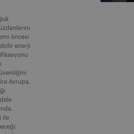
ğuk
cüzdanlarını
emi öncesi
ilir enerji
ifikasyonu
k
üvenliğini
ira Avrupa,
ği
adele
unda.
 ile
yeceği.