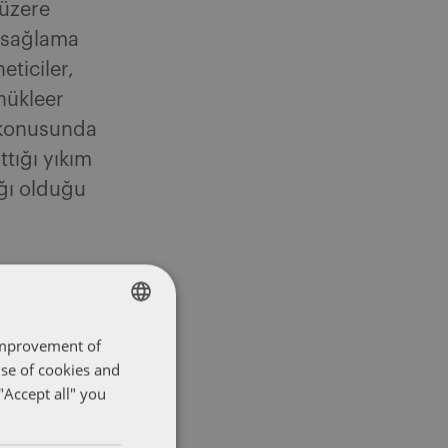
 üzere
i sağlama
ticiler,
 nükleer
u konusunda
ttığı yıkım
ağı olduğu
 improvement of
ENGLISH
use of cookies and
FRENCH
"Accept all" you