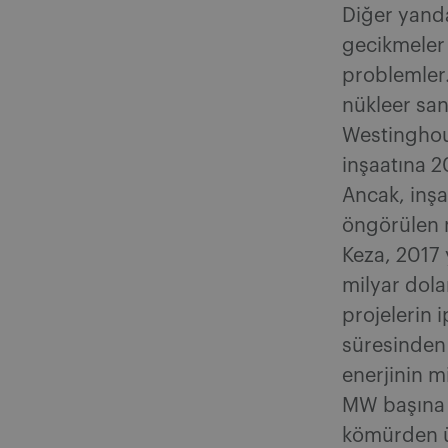
Diğer yanda
gecikmeler 
problemler
nükleer san
Westinghous
inşaatına 2
Ancak, inşa
öngörülen m
Keza, 2017 
milyar dola
projelerin 
süresinden 
enerjinin m
MW başına y
kömürden ür