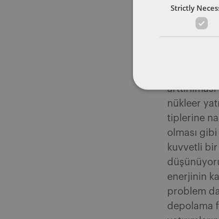
yıkandığını
Strictly Nece
değiştirilm
Ancak, özel
olduğu gibi
artmadığı y
enerjiden e
arttırılması
nükleer yat
tiplerine n
olması gib
kuvvetli bi
düşünüyorum
enerjinin k
problem dah
depolama fi