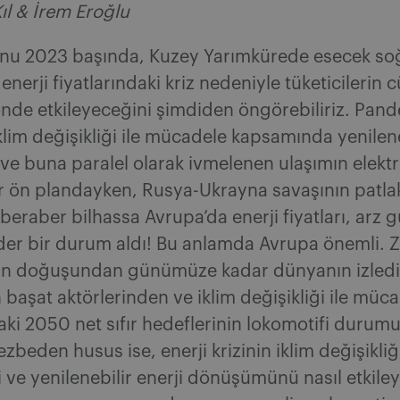
Kıl & İrem Eroğlu
sonu 2023 başında, Kuzey Yarımkürede esecek so
enerji fiyatlarındaki kriz nedeniyle tüketicilerin 
nde etkileyeceğini şimdiden öngörebiliriz. Pand
lim değişikliği ile mücadele kapsamında yenileneb
e buna paralel olarak ivmelenen ulaşımın elektr
ar ön plandayken, Rusya-Ukrayna savaşının patla
beraber bilhassa Avrupa’da enerji fiyatları, arz g
der bir durum aldı! Bu anlamda Avrupa önemli. Z
tin doğuşundan günümüze kadar dünyanın izledi
başat aktörlerinden ve iklim değişikliği ile müc
i 2050 net sıfır hedeflerinin lokomotifi durum
zbeden husus ise, enerji krizinin iklim değişikliği
ve yenilenebilir enerji dönüşümünü nasıl etkile