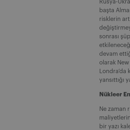
Rusya-Ukra
başta Alman
risklerin ar
değiştirme
sonrası şüp
etkileneceğ
devam ettiğ
olarak New
Londra’da k
yansıttığı y
Nükleer En
Ne zaman rü
maliyetleri
bir yazı k