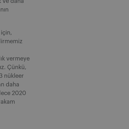
k ve daha
ının
için,
ndirmemiz
ılık vermeye
ız. Çünkü,
3 nükleer
dan daha
adece 2020
 rakam