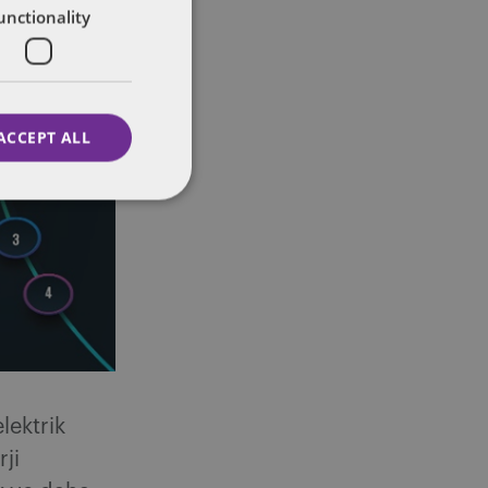
unctionality
ACCEPT ALL
lektrik
rji