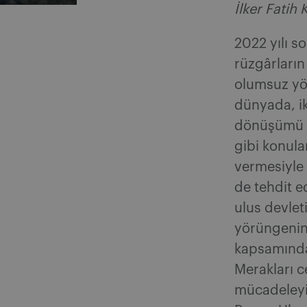
İlker Fatih 
2022 yılı 
rüzgârların 
olumsuz yö
dünyada, ik
dönüşümü v
gibi konul
vermesiyle 
de tehdit e
ulus devle
yörüngenin 
kapsamındak
Merakları ce
mücadeleyi 