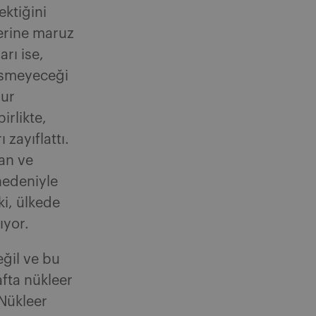
ektiğini
lerine maruz
rı ise,
esmeyeceği
mur
irlikte,
 zayıflattı.
tan ve
nedeniyle
ki, ülkede
ıyor.
ğil ve bu
afta nükleer
 Nükleer