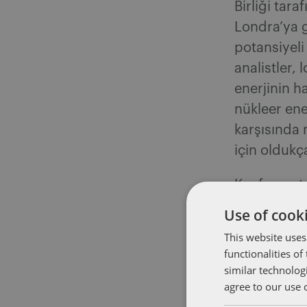
Birliği tar
Londra’ya g
potansiyeli
analistler, 
enerjinin h
nükleer ener
karşısında 
için oldukç
Konferanst
nükleer ene
Use of cooki
Amerikan W
This website uses
Patrick Fra
functionalities o
tehlikeleri
similar technolog
agree to our use 
kamuoyunun 