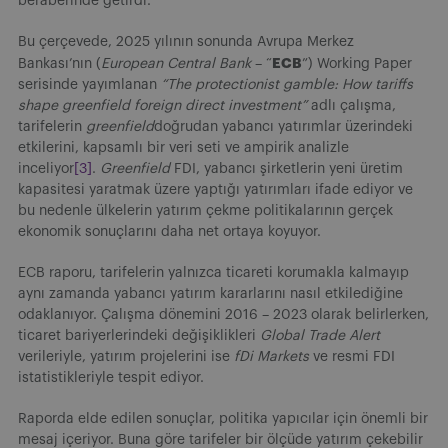
beraberinde getirdi.
Bu çerçevede, 2025 yılının sonunda Avrupa Merkez
ECB
Bankası’nın (
European Central Bank
– “
”) Working Paper
serisinde yayımlanan
“The protectionist gamble: How tariffs
shape greenfield foreign direct investment”
adlı çalışma,
tarifelerin
greenfield
doğrudan yabancı yatırımlar üzerindeki
etkilerini, kapsamlı bir veri seti ve ampirik analizle
inceliyor
[3]
.
Greenfield
FDI, yabancı şirketlerin yeni üretim
kapasitesi yaratmak üzere yaptığı yatırımları ifade ediyor ve
bu nedenle ülkelerin yatırım çekme politikalarının gerçek
ekonomik sonuçlarını daha net ortaya koyuyor.
ECB raporu, tarifelerin yalnızca ticareti korumakla kalmayıp
aynı zamanda yabancı yatırım kararlarını nasıl etkilediğine
odaklanıyor. Çalışma dönemini 2016 – 2023 olarak belirlerken,
ticaret bariyerlerindeki değişiklikleri
Global Trade Alert
verileriyle, yatırım projelerini ise
fDi Markets
ve resmi FDI
istatistikleriyle tespit ediyor.
Raporda elde edilen sonuçlar, politika yapıcılar için önemli bir
mesaj içeriyor. Buna göre tarifeler bir ölçüde yatırım çekebilir