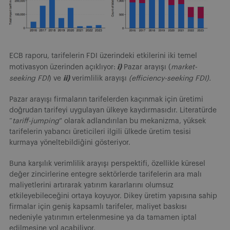
ECB raporu, tarifelerin FDI üzerindeki etkilerini iki temel
i)
motivasyon üzerinden açıklıyor:
Pazar arayışı (
market-
ii)
seeking FDI
) ve
verimlilik arayışı
(efficiency-seeking FDI).
Pazar arayışı firmaların tarifelerden kaçınmak için üretimi
doğrudan tarifeyi uygulayan ülkeye kaydırmasıdır. Literatürde
“
tariff-jumping
” olarak adlandırılan bu mekanizma, yüksek
tarifelerin yabancı üreticileri ilgili ülkede üretim tesisi
kurmaya yöneltebildiğini gösteriyor.
Buna karşılık verimlilik arayışı perspektifi, özellikle küresel
değer zincirlerine entegre sektörlerde tarifelerin ara malı
maliyetlerini artırarak yatırım kararlarını olumsuz
etkileyebileceğini ortaya koyuyor. Dikey üretim yapısına sahip
firmalar için geniş kapsamlı tarifeler, maliyet baskısı
nedeniyle yatırımın ertelenmesine ya da tamamen iptal
edilmesine yol açabiliyor.