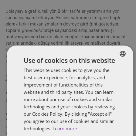
Dolayısıyla grafik, tek yönlü bir “tarifeler yatırımı artırıyor”
sonucuna işaret etmiyor. Aksine, yatırımın niteliğine bağlı
olarak farklı mekanizmaların devreye girdiğini gösteriyor.
Toplam
greenfield
proje sayısındaki artış pazar arayışı
motivasyonunun baskın olabileceğini düşündürürken, imalat
yatırımlarındaki düşüş verimlilik arayışı ve maliyet duyarlı
sektörlerde tarifelerin olumsuz etkisinin ağır bastığını ortaya
koyuyor. Bu ayrışma, çalışmanın üçüncü bulgusuna da zemin
Use of cookies on this website
hazırlıyor: Sektörler arasında homojen bir etki söz konusu
değil. Nihai mal üretimine odaklı bazı sektörlerde yatırım
This website uses cookies to give you the
ENGLISH
artışı gözlemlenirken, ara mallar ve tedarik zinciri yoğun
best user experience, for analytics, and
FRENCH
faaliyetlerde yatırımın gerilediği tespit ediliyor.
improvement of functionalities of this
website and third party sites. You can learn
Bu çerçevede, rapor tarifelerin yatırım üzerindeki etkisinin
more about our use of cookies and similar
basit bir “korumacı politika yatırım çeker” önermesine
technologies and your choices by reviewing
indirgenemeyeceğini gösteriyor. Etki, tarifenin kapsamına,
our Cookies Policy. By clicking "Accept all"
yoğunluğuna ve sektörün küresel değer zincirlerindeki
konumuna bağlı olarak farklılaşıyor. Tam da bu nedenle
you agree to our use of cookies and similar
çalışma, tarifelerle yatırım çekme stratejisinin koşullara bağlı
technologies.
Learn more
ve potansiyel olarak ters tepebilecek bir politika tercihi