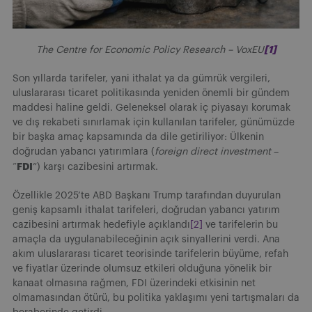
[1]
The Centre for Economic Policy Research – VoxEU
Son yıllarda tarifeler, yani ithalat ya da gümrük vergileri,
uluslararası ticaret politikasında yeniden önemli bir gündem
maddesi haline geldi. Geleneksel olarak iç piyasayı korumak
ve dış rekabeti sınırlamak için kullanılan tarifeler, günümüzde
bir başka amaç kapsamında da dile getiriliyor: Ülkenin
doğrudan yabancı yatırımlara (
foreign direct investment
–
FDI
“
”) karşı cazibesini artırmak.
Özellikle 2025’te ABD Başkanı Trump tarafından duyurulan
geniş kapsamlı ithalat tarifeleri, doğrudan yabancı yatırım
cazibesini artırmak hedefiyle açıklandı
[2]
ve tarifelerin bu
amaçla da uygulanabileceğinin açık sinyallerini verdi. Ana
akım uluslararası ticaret teorisinde tarifelerin büyüme, refah
ve fiyatlar üzerinde olumsuz etkileri olduğuna yönelik bir
kanaat olmasına rağmen, FDI üzerindeki etkisinin net
olmamasından ötürü, bu politika yaklaşımı yeni tartışmaları da