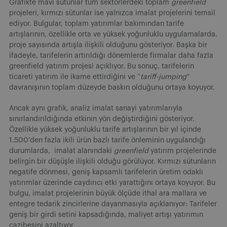
Grafikte mavi sütunlar tüm sektörlerdeki toplam
greenfield
projeleri, kırmızı sütunlar ise yalnızca imalat projelerini temsil
ediyor. Bulgular, toplam yatırımlar bakımından tarife
artışlarının, özellikle orta ve yüksek yoğunluklu uygulamalarda,
proje sayısında artışla ilişkili olduğunu gösteriyor. Başka bir
ifadeyle, tarifelerin artırıldığı dönemlerde firmalar daha fazla
greenfield yatırım projesi açıklıyor. Bu sonuç, tarifelerin
ticareti yatırım ile ikame ettirdiğini ve “
tariff-jumping
”
davranışının toplam düzeyde baskın olduğunu ortaya koyuyor.
Ancak aynı grafik, analiz imalat sanayi yatırımlarıyla
sınırlandırıldığında etkinin yön değiştirdiğini gösteriyor.
Özellikle yüksek yoğunluklu tarife artışlarının bir yıl içinde
1.500’den fazla ikili ürün bazlı tarife önleminin uygulandığı
durumlarda, imalat alanındaki
greenfield
yatırım projelerinde
belirgin bir düşüşle ilişkili olduğu görülüyor. Kırmızı sütunların
negatife dönmesi, geniş kapsamlı tarifelerin üretim odaklı
yatırımlar üzerinde caydırıcı etki yarattığını ortaya koyuyor. Bu
bulgu, imalat projelerinin büyük ölçüde ithal ara mallara ve
entegre tedarik zincirlerine dayanmasıyla açıklanıyor: Tarifeler
geniş bir girdi setini kapsadığında, maliyet artışı yatırımın
cazibesini azaltıyor.