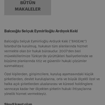
BÜTÜN
MAKALELER
Balcıoğlu Selçuk Eymirlioğlu Ardıyok Keki
Balcıoğlu Selçuk Eymirlioğlu Ardıyok Keki (“BASEAK”)
İstanbul’da kurulmuş, hukukun tüm alanlarında hizmet
vermekte olan bir hukuk bürosudur. 2007’den beri
müvekkillerimize Türkiye’de yürüttükleri faaliyetlerinde ve
büyüme planlarında titiz ve güvenilir hukuki çözümler
sunmaktayız.
Özel kişilerden, girişimcilere, kuruluş aşamasındaki küçük
şirketlerden, devlet kuruluşlarına, orta ve büyük ölçekli özel ve
halka açık şirketlerden uluslararası ve küresel holdinglere
varıncaya kadar her ölçekten şirketin hukuki ihtiyaçlarına
yönelik hizmet vermekteyiz.
Şimdi kayıt olun