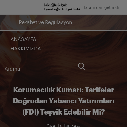
İçeriğe
Tarafından getirildi
geç
Rekabet ve Regülasyon
ANASAYFA
HAKKIMIZDA
Arama
for:
Korumacılık Kumarı: Tarifeler
Doğrudan Yabancı Yatırımları
(FDI) Teşvik Edebilir Mi?
Yazar
Furkan Kaya