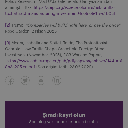
Policy Research – VoxEU’da kaleme aldıkları yazılarından
alınmıştır. Bkz.
https://cepr.org/voxeu/columns/risk-tariffs-
tool-attract-manufacturing-investment#footnote1_wc1b0uf
[2]
Trump:
“Companies will build right here, or pay the price”,
Rose Garden, 2 Nisan 2025.
[3]
Moder, Isabella and Spital, Tajda, The Protectionist
Gamble: How Tariffs Shape Greenfield Foreign Direct
Investment (November, 2025), ECB Working Papers,
https://www.ecb.europa.eu/pub/pdf/scpwps/ecb.wp3144~ab1
8c3e205.en.pdf
(Son erişim tarihi 23.02.2026)
Şimdi kayıt olun
Son blog yazılarımızı e-posta ile alın.