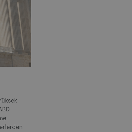
 Yüksek
 ABD
eme
erlerden