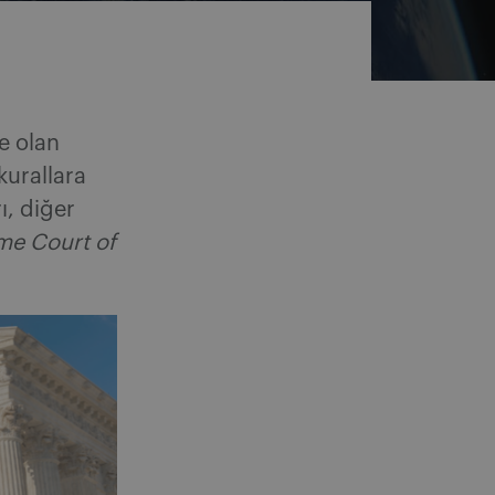
e olan
 kurallara
ı, diğer
me Court of