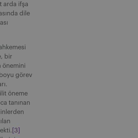
t arda ifşa
asında dile
ması
mahkemesi
 bir
n önemini
r boyu görev
rı.
ilit öneme
ca tanınan
ginlerden
ılan
ekti.
[3]