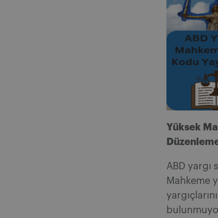
Yüksek Mah
Düzenlemes
ABD yargı s
Mahkeme ya
yargıçların
bulunmuyor