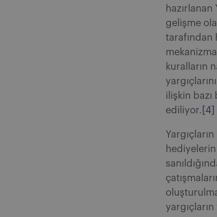
hazırlanan
gelişme ola
tarafından
mekanizma b
kuralların
yargıçların
ilişkin bazı
ediliyor.
[4]
Yargıçların 
hediyelerin 
sanıldığın
çatışmaları
oluşturulma
yargıçların 