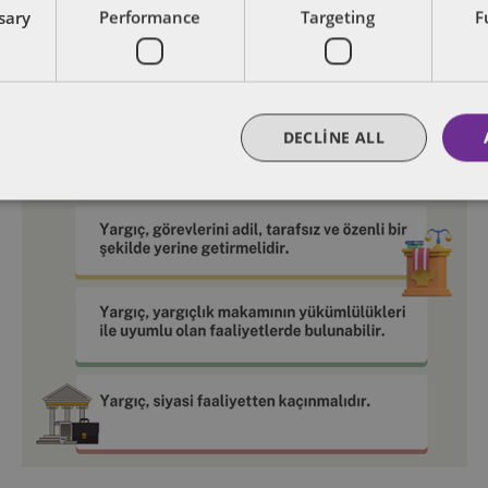
ssary
Performance
Targeting
F
DECLINE ALL