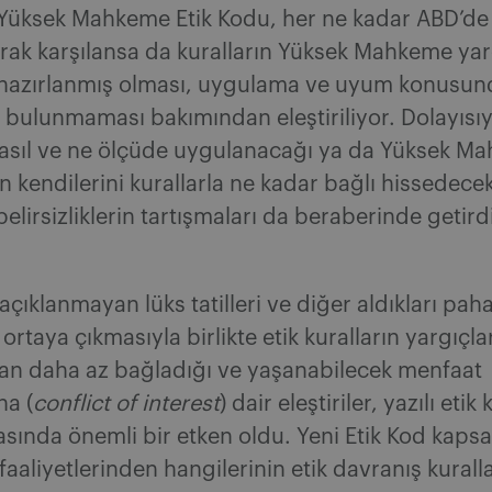
 Yüksek Mahkeme Etik Kodu, her ne kadar ABD’de 
rak karşılansa da kuralların Yüksek Mahkeme yar
 hazırlanmış olması, uygulama ve uyum konusun
ulunmaması bakımından eleştiriliyor. Dolayısıyl
 nasıl ve ne ölçüde uygulanacağı ya da Yüksek M
ın kendilerini kurallarla ne kadar bağlı hissedece
 belirsizliklerin tartışmaları da beraberinde getird
açıklanmayan lüks tatilleri ve diğer aldıkları paha
ortaya çıkmasıyla birlikte etik kuralların yargıçla
dan daha az bağladığı ve yaşanabilecek menfaat
na (
conflict of interest
) dair eleştiriler, yazılı etik
sında önemli bir etken oldu. Yeni Etik Kod kaps
faaliyetlerinden hangilerinin etik davranış kurallar