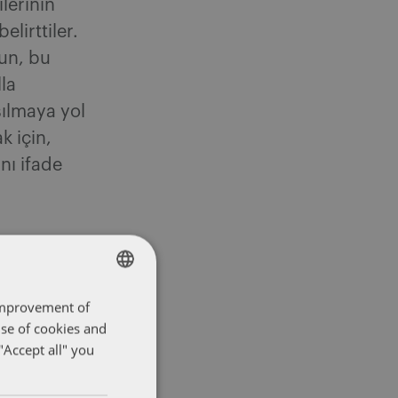
lerinin
elirttiler.
nun, bu
la
şılmaya yol
k için,
ını ifade
 improvement of
ENGLISH
use of cookies and
FRENCH
"Accept all" you