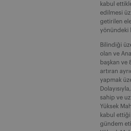
kabul ettikl
edilmesi üz
getirilen el
yönündeki b
Bilindiği 
olan ve An
başkan ve 
artıran ayr
yapmak üze
Dolayısıyla
sahip ve u
Yüksek Mahk
kabul ettiği
gündem etik