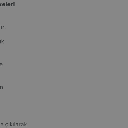
keleri
ır.
uk
ne
an
a çıkılarak