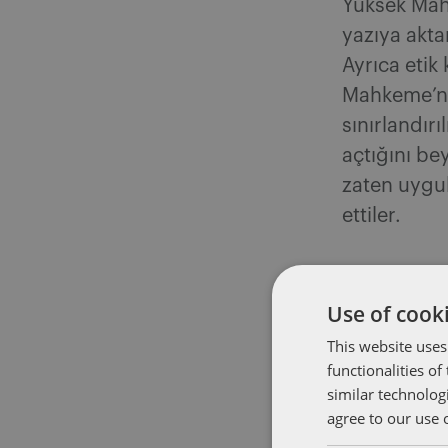
Yüksek Mahk
yazıya aktar
Ayrıca etik
Mahkeme’nin
sınırlandır
açtığını be
zaten uygula
ettiler.
Use of cooki
This website uses
functionalities o
similar technolog
agree to our use 