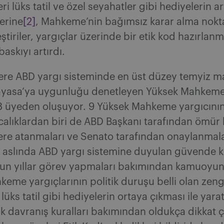
eri lüks tatil ve özel seyahatler gibi hediyelerin ar
erine
[2]
, Mahkeme’nin bağımsız karar alma nokt
eştiriler, yargıçlar üzerinde bir etik kod hazırlan
askıyı artırdı.
üzere ABD yargı sisteminde en üst düzey temyiz 
ayasa’ya uygunluğu denetleyen Yüksek Mahkeme,
8 üyeden oluşuyor. 9 Yüksek Mahkeme yargıcını
ıcalıklardan biri de ABD Başkanı tarafından ömü
re atanmaları ve Senato tarafından onaylanmala
, aslında ABD yargı sistemine duyulan güvende k
zun yıllar görev yapmaları bakımından kamuoyun
eme yargıçlarının politik duruşu belli olan zen
 lüks tatil gibi hediyelerin ortaya çıkması ile yarat
 davranış kuralları bakımından oldukça dikkat ç