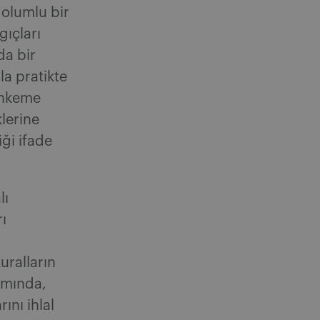
olumlu bir
gıçları
da bir
a pratikte
ahkeme
klerine
iği ifade
lı
rı
 kuralların
amında,
ını ihlal