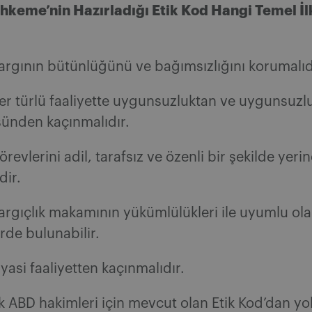
keme’nin Hazırladığı Etik Kod Hangi Temel İl
yargının bütünlüğünü ve bağımsızlığını korumalıd
her türlü faaliyette uygunsuzluktan ve uygunsuzl
ünden kaçınmalıdır.
örevlerini adil, tarafsız ve özenli bir şekilde yeri
dir.
yargıçlık makamının yükümlülükleri ile uyumlu ol
erde bulunabilir.
iyasi faaliyetten kaçınmalıdır.
ak ABD hakimleri için mevcut olan Etik Kod’dan yol