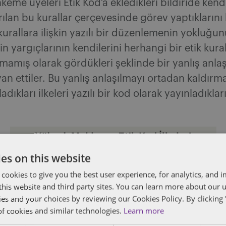
eme üyeleri Etik Kod’a ekledikleri bildiride kendi
ılan bu kurallar çerçevesinde görev yaptıklarını b
 kurallara ilişkin yazılı bir düzenlemenin yokluğu
 yargıçlarının kendilerini herhangi bir etik kural
ılmamış olarak gördükleri şeklinde bir yanlış anla
yan ettiler. Bu yanlış anlaşılmayı ortadan kaldırma
dıkları ilkeleri yazılı bir kod olarak yayınladıklar
es on this website
 cookies to give you the best user experience, for analytics, and
f this website and third party sites. You can learn more about our 
ies and your choices by reviewing our Cookies Policy. By clicking 
of cookies and similar technologies.
Learn more